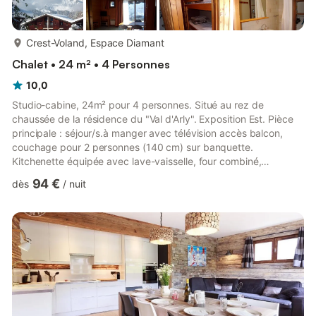
plus...
Crest-Voland, Espace Diamant
Chalet • 24 m² • 4 Personnes
10,0
Studio-cabine, 24m² pour 4 personnes. Situé au rez de
chaussée de la résidence du "Val d'Arly". Exposition Est. Pièce
principale : séjour/s.à manger avec télévision accès balcon,
couchage pour 2 personnes (140 cm) sur banquette.
Kitchenette équipée avec lave-vaisselle, four combiné,
cafetière à filtre, réfrigérateur... Cabine avec lits superposés, 1
94 €
dès
/
nuit
salle d'eau/lavabo avec wc. Les lits sont équipés de
couvertures polaires, dessus de lits et d'oreillers 60x60. Casier
à skis et place de parking extérieur. Non fumeur, animal non
accepté. A partir de l’hiver 2025/2026 : le ménage est inclus et
...