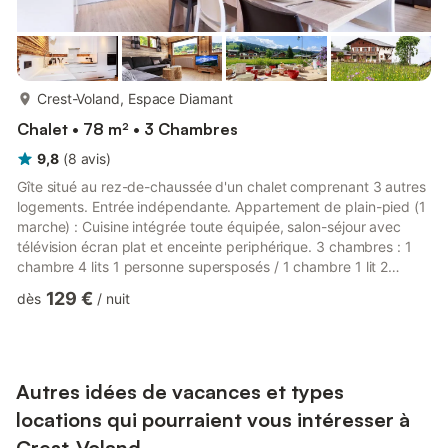
plus...
Crest-Voland, Espace Diamant
Chalet • 78 m² • 3 Chambres
9,8
(
8
avis
)
Gîte situé au rez-de-chaussée d'un chalet comprenant 3 autres
logements. Entrée indépendante. Appartement de plain-pied (1
marche) : Cuisine intégrée toute équipée, salon-séjour avec
télévision écran plat et enceinte periphérique. 3 chambres : 1
chambre 4 lits 1 personne supersposés / 1 chambre 1 lit 2
personnes 160x200cm avec télévision / 1 chambre 1 lit 2
129 €
dès
/
nuit
personnes 160x200cm avec salle d'eau privative et télévision.
Couette, draps inclus et lits faits à l'arrivée. Equipement bébé.
Buanderie avec lave-linge et sèche-linge. Nombreux
rangements. Sèche-chaussures électrique + casier à skis. P...
Autres idées de vacances et types
locations qui pourraient vous intéresser à
Crest-Voland