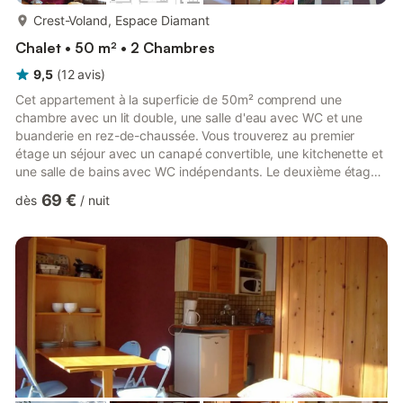
plus...
Crest-Voland, Espace Diamant
Chalet • 50 m² • 2 Chambres
9,5
(
12
avis
)
Cet appartement à la superficie de 50m² comprend une
chambre avec un lit double, une salle d'eau avec WC et une
buanderie en rez-de-chaussée. Vous trouverez au premier
étage un séjour avec un canapé convertible, une kitchenette et
une salle de bains avec WC indépendants. Le deuxième étage
se compose d'une chambre avec un lit double en sous-pente,
69 €
dès
/
nuit
d'une cabine avec un lit simple en sous-pente et des WC
indépendants. Escalier de meunier à emprunter pour accéder
aux étages 1 et 2. Le chalet dispose d'un garage indépendant
où vous pourrez garer votre voiture pendant toute la durée de
votre séjo...