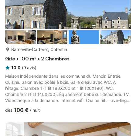
plus...
Barneville-Carteret, Cotentin
Gîte • 100 m² • 2 Chambres
10,0
(
9
avis
)
Maison indépendante dans les communs du Manoir. Entrée.
Cuisine. Salon avec poêle à bois. Salle d'eau avec WC. A
l'étage: Chambre 1 (1 lit 180X200 et 1 lit 120X190). WC.
Chambre 2 (1 lit 140X200). Équipement bébé sur demande. TV.
Vidéothèque à la demande. Internet wifi. Chaine hifi. Lave-linge.
Sèche-linge. Lave-vaisselle. Chauffage électrique compris.
106 €
dès
/
nuit
Toutes charges comprises. Draps et linge de maison fournis.
Service ménage inclus. Grand cellier mitoyen au salon avec
ping-pong et buanderie. Possibilité de garer des vélos.Terrain
privé non clos. Terrasse en pierre. Salon de jardin. Barbecu...