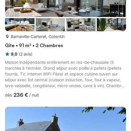
plus...
Barneville-Carteret, Cotentin
Gîte • 91 m² • 2 Chambres
9,0
(
2
avis
)
Maison indépendante entièrement en rez-de-chaussée (5
marches à l'entrée). Grand séjour avec poêle à pellets (pellets
fournis, TV, Internet WIFI Fibre) et espace cuisine ouvert sur
séjour avec îlot central (cuisson induction, four, four à vapeur,
lave-vaisselle, congélateur, micro-ondes, cave à vin). Chambre
1 (1 lit 180X200) avec dressing privatif et salle d'eau (douche à
236 €
dès
/
nuit
l'italienne) privée. Chambre 2 (1 lit 160X200) avec salle d'eau
(douche à l'italienne) privée. wc indépendant. Buanderie (lave-
linge, sèche-linge). Equipement bébé sur demande. Draps et
linge de maison fournis. Lits faits...