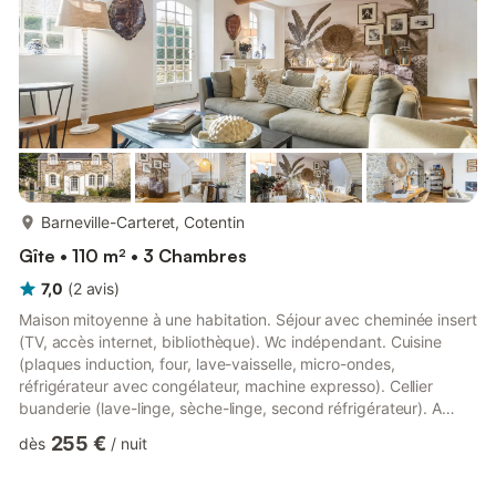
plus...
Barneville-Carteret, Cotentin
Gîte • 110 m² • 3 Chambres
7,0
(
2
avis
)
Maison mitoyenne à une habitation. Séjour avec cheminée insert
(TV, accès internet, bibliothèque). Wc indépendant. Cuisine
(plaques induction, four, lave-vaisselle, micro-ondes,
réfrigérateur avec congélateur, machine expresso). Cellier
buanderie (lave-linge, sèche-linge, second réfrigérateur). A
l'étage, salle d'eau, wc indépendant, chambre 1 (1 lit 160X200).
255 €
dès
/
nuit
Chambre 2 (2 lits 90x200 jumelables), chambre 3 (lit 160x200)
avec bureau et salle de bains privative ouverte sur la chambre.