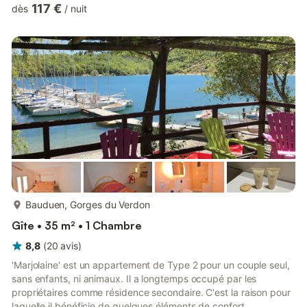
location. De la documentation est à disposition sur tout ce qu'on
117 €
dès
/
nuit
peut faire sur Castellane ( activités sur le Verdon, la montée à
Notre Dame du Roc, le lac de Castillon, pêche, parapente et
pleins de jolis petits villages à visiter sur ses alentours. Apres
toutes vos ballades terminées la location disp...
plus...
Bauduen, Gorges du Verdon
Gîte • 35 m² • 1 Chambre
8,8
(
20
avis
)
'Marjolaine' est un appartement de Type 2 pour un couple seul,
sans enfants, ni animaux. Il a longtemps occupé par les
propriétaires comme résidence secondaire. C'est la raison pour
laquelle il bénéficie de quelques éléments de confort