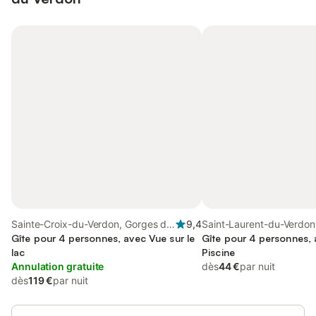
Sainte-Croix-du-Verdon, Gorges du
9,4
Saint-Laurent-du-Verdon
Verdon
Gîte pour 4 personnes, avec Vue sur le
Verdon
Gîte pour 4 personnes, 
lac
Piscine
Annulation gratuite
dès
44 €
par nuit
dès
119 €
par nuit