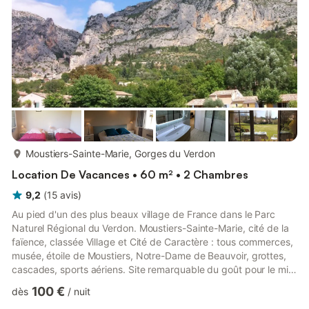
plus...
Moustiers-Sainte-Marie, Gorges du Verdon
Location De Vacances • 60 m² • 2 Chambres
9,2
(
15
avis
)
Au pied d'un des plus beaux village de France dans le Parc
Naturel Régional du Verdon. Moustiers-Sainte-Marie, cité de la
faïence, classée Village et Cité de Caractère : tous commerces,
musée, étoile de Moustiers, Notre-Dame de Beauvoir, grottes,
cascades, sports aériens. Site remarquable du goût pour le miel
de lavande. Gastronomie provençale. Lac de Sainte-Croix 4 km
100 €
dès
/
nuit
: baignade, pêche, sports nautiques. Gorges du Verdon 4 km.