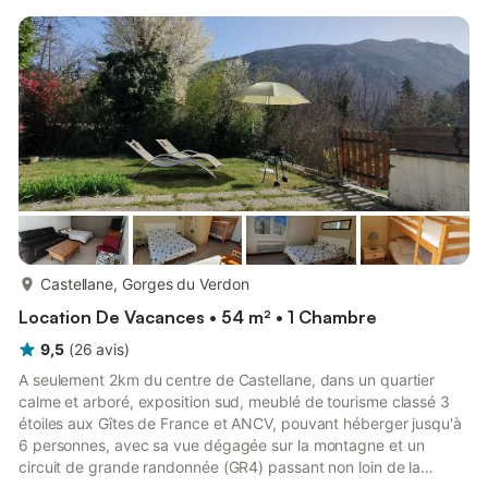
"Petit lac" à 2 km avec accès piéton possible.Maison
indépendante comportant 2 gîtes mitoyens sans vis à vis (mur
et végétation de séparation). Grand terrain non clo...
plus...
Castellane, Gorges du Verdon
Location De Vacances • 54 m² • 1 Chambre
9,5
(
26
avis
)
A seulement 2km du centre de Castellane, dans un quartier
calme et arboré, exposition sud, meublé de tourisme classé 3
étoiles aux Gîtes de France et ANCV, pouvant héberger jusqu'à
6 personnes, avec sa vue dégagée sur la montagne et un
circuit de grande randonnée (GR4) passant non loin de la