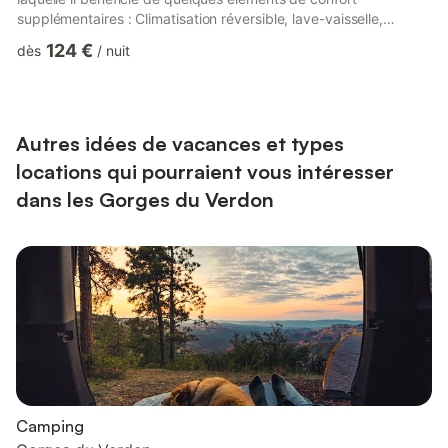
supplémentaires : Climatisation réversible, lave-vaisselle,
cuisinière avec four à gaz. Comme son 'frère jumeau' 'Romarin' il
124 €
dès
/
nuit
jouit également d'un emplacement de pique-nique avec vue sur
le lac et le village médiéval de Bauduen.Ainsi que d'un
emplacement de stationnement privé. Il est situé au premier et
dernier étage de la bâtisse elle même nichée dans une c...
Autres idées de vacances et types
locations qui pourraient vous intéresser
dans les Gorges du Verdon
Camping