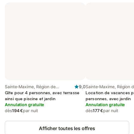
Sainte-Maxime, Région de
9,0
Sainte-Maxime, Région 
Draguignan
Gîte pour 4 personnes, avec terrasse
Draguignan
Location de vacances p
ainsi que piscine et jardin
personnes, avec jardin
Annulation gratuite
Annulation gratuite
dès
194 €
par nuit
dès
177 €
par nuit
Afficher toutes les offres