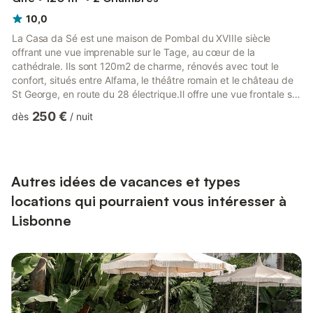
10,0
La Casa da Sé est une maison de Pombal du XVIIIe siècle
offrant une vue imprenable sur le Tage, au cœur de la
cathédrale. Ils sont 120m2 de charme, rénovés avec tout le
confort, situés entre Alfama, le théâtre romain et le château de
St George, en route du 28 électrique.Il offre une vue frontale sur
le Tage et un balcon donnant sur la ville, la cathédrale et le
250 €
dès
/
nuit
panthéon national.La maison dispose de 2 chambres à coucher,
d'un salon avec balcon, d'une salle à manger et d'une cuisine
moderne entièrement équipée.
Autres idées de vacances et types
locations qui pourraient vous intéresser à
Lisbonne