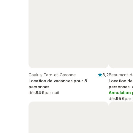
Caylus, Tarn-et-Garonne
8,2
Beaumont-de
Location de vacances pour 8
Garonne
Location de
personnes
personnes, 
dès
84 €
par nuit
Annulation 
dès
95 €
par 