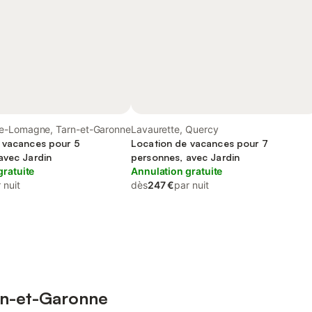
e-Lomagne, Tarn-et-Garonne
Lavaurette, Quercy
 vacances pour 5
Location de vacances pour 7
avec Jardin
personnes, avec Jardin
gratuite
Annulation gratuite
 nuit
dès
247 €
par nuit
arn-et-Garonne