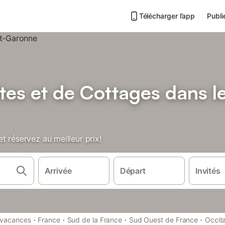
Télécharger l’app
Publi
tes et de Cottages dans le
t réservez au meilleur prix!
Arrivée
Départ
Invités
·
·
·
·
 vacances
France
Sud de la France
Sud Ouest de France
Occit