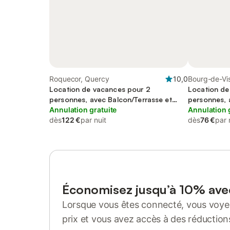
Roquecor, Quercy
10,0
Bourg-de-Vi
Location de vacances pour 2
Location de
personnes, avec Balcon/Terrasse et
personnes, 
Terrasse ainsi que Jardin et Piscine
Annulation gratuite
Jardin et Vu
Annulation 
dès
122 €
par nuit
dès
76 €
par 
Économisez jusqu’à 10% av
Lorsque vous êtes connecté, vous voyez
prix et vous avez accès à des réduction