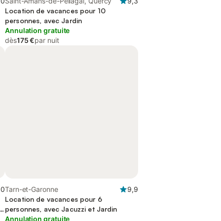
,0
Saint-Amans-de-Pellagal, Quercy
9,3
Location de vacances pour 10
personnes, avec Jardin
Annulation gratuite
dès
175 €
par nuit
,0
Tarn-et-Garonne
9,9
Location de vacances pour 6
i
personnes, avec Jacuzzi et Jardin
Annulation gratuite