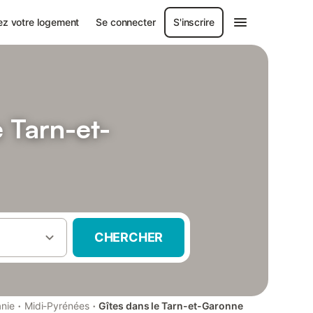
ez votre logement
Se connecter
S'inscrire
 Tarn-et-
CHERCHER
·
·
anie
Midi-Pyrénées
Gîtes dans le Tarn-et-Garonne