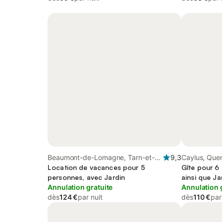
Beaumont-de-Lomagne, Tarn-et-
9,3
Caylus, Que
Garonne
Location de vacances pour 5
Gîte pour 6
personnes, avec Jardin
ainsi que Ja
Annulation gratuite
Annulation 
dès
124 €
par nuit
dès
110 €
par