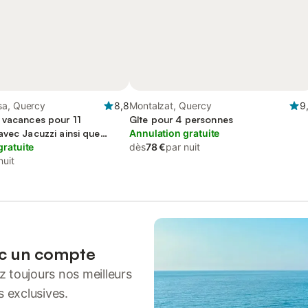
sa, Quercy
8,8
Montalzat, Quercy
9
 vacances pour 11
Gîte pour 4 personnes
avec Jacuzzi ainsi que
Annulation gratuite
e sur le lac
gratuite
dès
78 €
par nuit
nuit
ec un compte
 toujours nos meilleurs
s exclusives.