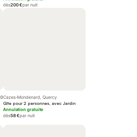
dès
200 €
par nuit
,0
Cazes-Mondenard, Quercy
Gîte pour 2 personnes, avec Jardin
Annulation gratuite
dès
58 €
par nuit