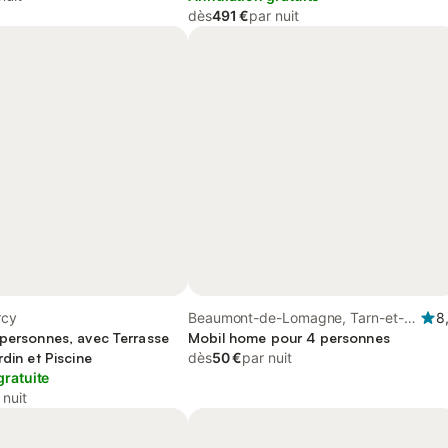
dès
491 €
par nuit
rcy
Beaumont-de-Lomagne, Tarn-et-
8
 personnes, avec Terrasse
Garonne
Mobil home pour 4 personnes
rdin et Piscine
dès
50 €
par nuit
gratuite
 nuit