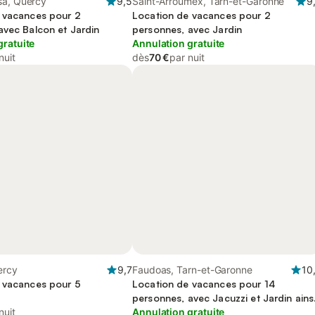
sa, Quercy
9,5
Saint-Arroumex, Tarn-et-Garonne
9
 vacances pour 2
Location de vacances pour 2
avec Balcon et Jardin
personnes, avec Jardin
gratuite
Annulation gratuite
nuit
dès
70 €
par nuit
ercy
9,7
Faudoas, Tarn-et-Garonne
10
 vacances pour 5
Location de vacances pour 14
personnes, avec Jacuzzi et Jardin ains
nuit
que Sauna et Vue sur le lac
Annulation gratuite