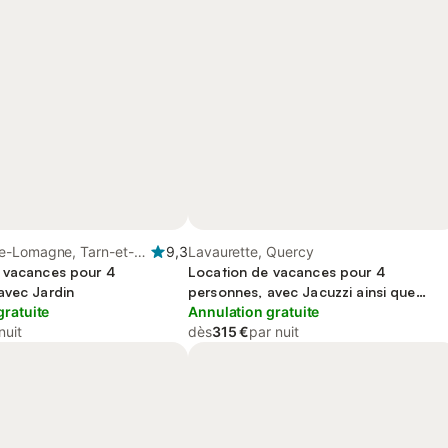
-Lomagne, Tarn-et-
9,3
Lavaurette, Quercy
 vacances pour 4
Location de vacances pour 4
avec Jardin
personnes, avec Jacuzzi ainsi que
gratuite
Jardin et Sauna
Annulation gratuite
nuit
dès
315 €
par nuit