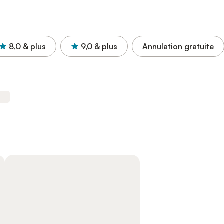
8,0
& plus
9,0
& plus
Annulation gratuite