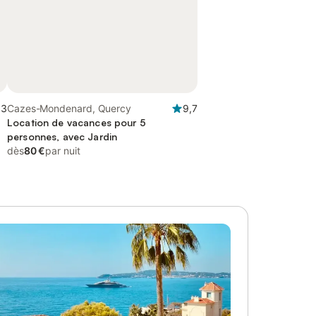
,3
Cazes-Mondenard, Quercy
9,7
Location de vacances pour 5
personnes, avec Jardin
dès
80 €
par nuit