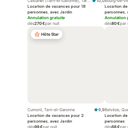
Castanet (Tarn-et-Garonne), Tarn-
10,0
Bourg-de-Vi
et-Garonne
Location de vacances pour 18
Location de
personnes, avec Jardin
personnes, 
Annulation gratuite
Annulation 
dès
270 €
par nuit
dès
80 €
par 
Hôte Star
Cumont, Tarn-et-Garonne
9,9
Belvèze, Qu
Location de vacances pour 2
Location de
personnes, avec Jardin
personnes
dès
99 €
par nuit
dès
68 €
par 