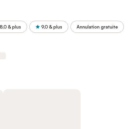
8,0
& plus
9,0
& plus
Annulation gratuite