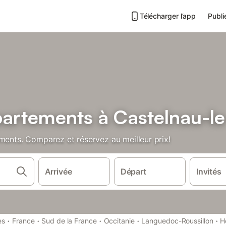
Télécharger l’app
Publi
partements à Castelnau-le
ments. Comparez et réservez au meilleur prix!
Arrivée
Départ
Invités
·
·
·
·
·
es
France
Sud de la France
Occitanie
Languedoc-Roussillon
H