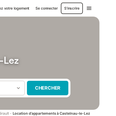
ez votre logement
Se connecter
S'inscrire
-Lez
CHERCHER
·
érault
Location d’appartements à Castelnau-le-Lez