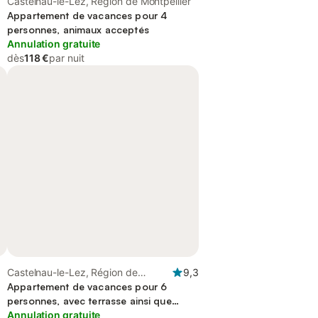
Castelnau-le-Lez, Région de Montpellier
Appartement de vacances pour 4
personnes, animaux acceptés
Annulation gratuite
dès
118 €
par nuit
Castelnau-le-Lez, Région de
9,3
Montpellier
Appartement de vacances pour 6
personnes, avec terrasse ainsi que
piscine et jardin, animaux acceptés
Annulation gratuite