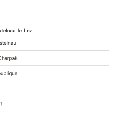
stelnau-le-Lez
stelnau
Charpak
publique
1