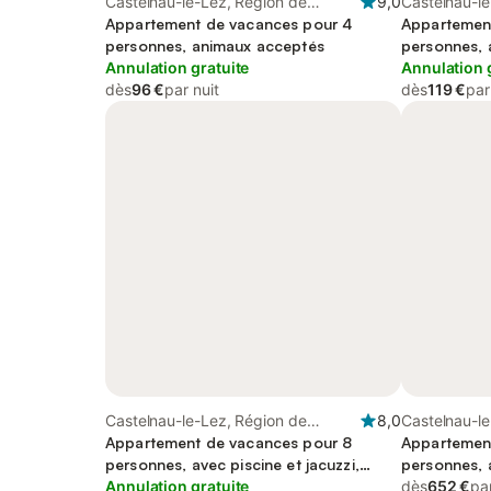
Castelnau-le-Lez, Région de
9,0
Castelnau-le
Montpellier
Appartement de vacances pour 4
Appartemen
personnes, animaux acceptés
personnes, 
Annulation gratuite
Annulation 
dès
96 €
par nuit
dès
119 €
par
Castelnau-le-Lez, Région de
8,0
Castelnau-le
Montpellier
Appartement de vacances pour 8
Montpellier
Appartemen
personnes, avec piscine et jacuzzi,
personnes, 
animaux acceptés
Annulation gratuite
dès
652 €
par