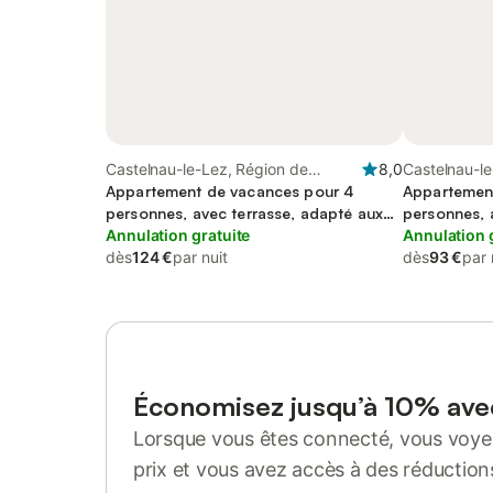
Castelnau-le-Lez, Région de
8,0
Castelnau-le
Montpellier
Appartement de vacances pour 4
Montpellier
Appartemen
personnes, avec terrasse, adapté aux
personnes, 
familles
Annulation gratuite
Annulation 
dès
124 €
par nuit
dès
93 €
par 
Économisez jusqu’à 10% av
Lorsque vous êtes connecté, vous voyez
prix et vous avez accès à des réduction