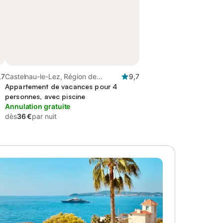
,7
Castelnau-le-Lez, Région de
9,7
Montpellier
Appartement de vacances pour 4
personnes, avec piscine
Annulation gratuite
dès
36 €
par nuit