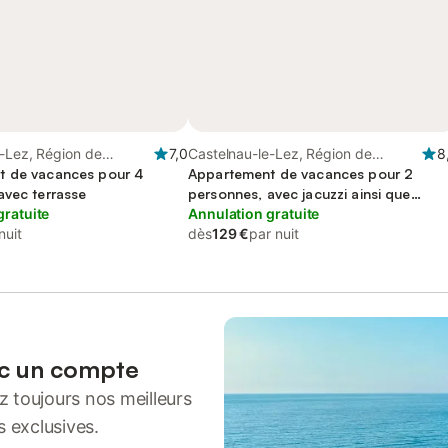
-Lez, Région de
7,0
Castelnau-le-Lez, Région de
8
t de vacances pour 4
Montpellier
Appartement de vacances pour 2
avec terrasse
personnes, avec jacuzzi ainsi que
gratuite
terrasse et jardin
Annulation gratuite
nuit
dès
129 €
par nuit
ec un compte
 toujours nos meilleurs
s exclusives.