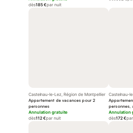
dès
185 €
par nuit
Castelnau-le-Lez, Région de Montpellier
Castelnau-le
Appartement de vacances pour 2
Appartemen
personnes
personnes, 
Annulation gratuite
Annulation 
dès
112 €
par nuit
dès
172 €
par