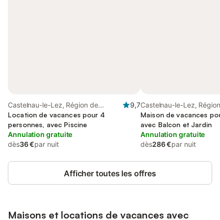
Castelnau-le-Lez, Région de
9,7
Castelnau-le-Lez, Régio
Montpellier
Location de vacances pour 4
Montpellier
Maison de vacances pou
personnes, avec Piscine
avec Balcon et Jardin
Annulation gratuite
Annulation gratuite
dès
36 €
par nuit
dès
286 €
par nuit
Afficher toutes les offres
Maisons et locations de vacances avec