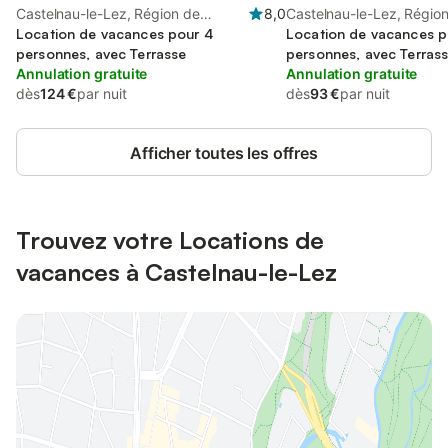
Castelnau-le-Lez, Région de
8,0
Castelnau-le-Lez, Régio
Montpellier
Location de vacances pour 4
Montpellier
Location de vacances p
personnes, avec Terrasse
personnes, avec Terras
Annulation gratuite
Annulation gratuite
dès
124 €
par nuit
dès
93 €
par nuit
Afficher toutes les offres
Trouvez votre Locations de
vacances à Castelnau-le-Lez