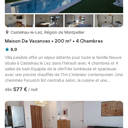
plus...
Castelnau-le-Lez, Région de Montpellier
Maison De Vacances • 200 m² • 4 Chambres
6,0
Villa paisible offre un séjour détente pour toute la famille.Neuve
située à Castelnau le Lez dans l’hérault avec 4 chambres et 4
salles de bain.Equipée de la climTrès lumineuse et spacieuse
avec une piscine chauffée de 11m.L'intérieur contemporain :Une
cheminée FocusUn îlot centralLe salon, la cuisine et une
chambre parentale donnent sur la piscine orientée plein sud.Un
577 €
dès
/
nuit
vidéo projecteur.Le jardin : terrain de pétanque et table de
ping-pong.A 7 minutes à pied du tramway.