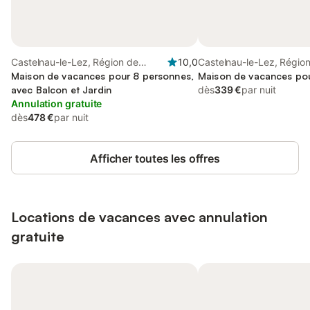
Castelnau-le-Lez, Région de
10,0
Castelnau-le-Lez, Régio
Montpellier
Maison de vacances pour 8 personnes,
Montpellier
Maison de vacances po
avec Balcon et Jardin
dès
339 €
par nuit
Annulation gratuite
dès
478 €
par nuit
Afficher toutes les offres
Locations de vacances avec annulation
gratuite