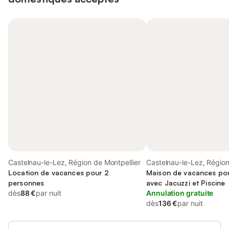
Castelnau-le-Lez, Région de Montpellier
Castelnau-le-Lez, Régio
Location de vacances pour 2
Montpellier
Maison de vacances pou
personnes
avec Jacuzzi et Piscine
dès
88 €
par nuit
Annulation gratuite
dès
136 €
par nuit