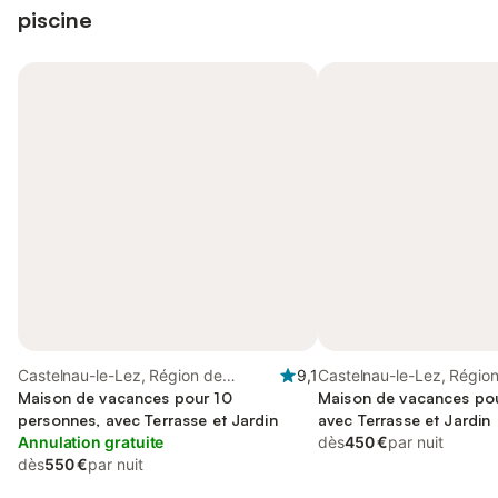
piscine
Castelnau-le-Lez, Région de
9,1
Castelnau-le-Lez, Région
Montpellier
Maison de vacances pour 10
Maison de vacances pou
personnes, avec Terrasse et Jardin
avec Terrasse et Jardin
Annulation gratuite
dès
450 €
par nuit
dès
550 €
par nuit