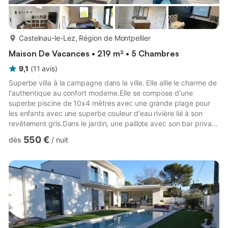
plus...
Castelnau-le-Lez, Région de Montpellier
Maison De Vacances • 219 m² • 5 Chambres
9,1
(
11
avis
)
Superbe villa à la campagne dans la ville. Elle allie le charme de
l'authentique au confort moderne.Elle se compose d'une
superbe piscine de 10x4 mètres avec une grande plage pour
les enfants avec une superbe couleur d'eau rivière lié à son
revêtement gris.Dans le jardin, une paillote avec son bar privatif
situé au bords du terrain de pétanque vous permettra de
550 €
dès
/
nuit
passer de bon moment entre amis et en famille. Une plancha
est également disponible.Pour les plus petits mais aussi les plus
grand, un trampoline de 3,60 mètres, une table de ping pong,
un portique avec 2 balançoires et 1 toboggan.Un...