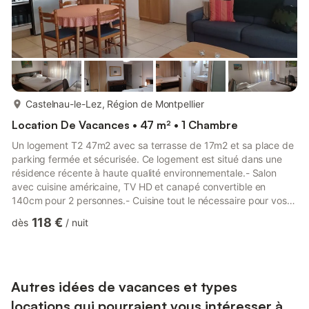
plus...
Castelnau-le-Lez, Région de Montpellier
Location De Vacances • 47 m² • 1 Chambre
Un logement T2 47m2 avec sa terrasse de 17m2 et sa place de
parking fermée et sécurisée. Ce logement est situé dans une
résidence récente à haute qualité environnementale.- Salon
avec cuisine américaine, TV HD et canapé convertible en
140cm pour 2 personnes.- Cuisine tout le nécessaire pour vos
préparations culinaires. - Une chambre spacieuse équipée d’un
118 €
dès
/
nuit
lit confort Queen Size 160 cm x 200 cm.- Une salle de bain
avec douche attenante à la chambre- Un WC indépendant-
Une terrasse avec table et chaises pour pouvoir profiter des
rayons de soleil.- Tout le nécessaire pour bébé: chaise haute, l...
Autres idées de vacances et types
locations qui pourraient vous intéresser à