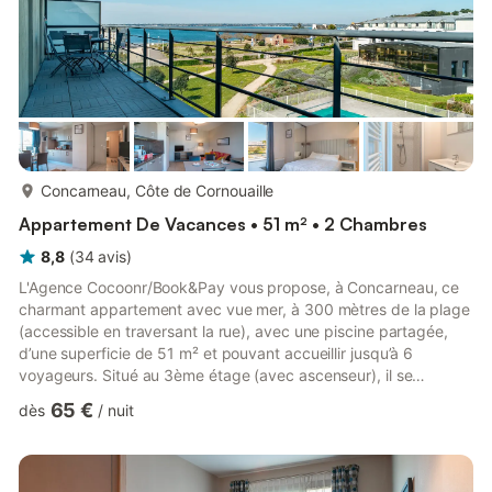
plus...
Concarneau, Côte de Cornouaille
Appartement De Vacances • 51 m² • 2 Chambres
8,8
(
34
avis
)
L'Agence Cocoonr/Book&Pay vous propose, à Concarneau, ce
charmant appartement avec vue mer, à 300 mètres de la plage
(accessible en traversant la rue), avec une piscine partagée,
d’une superficie de 51 m² et pouvant accueillir jusqu’à 6
voyageurs. Situé au 3ème étage (avec ascenseur), il se
compose d’une jolie pièce à vivre de 20 m², une cuisine
65 €
dès
/
nuit
équipée, de deux belles chambres, d'une salle d'eau et d'une
salle de bain. Les draps et les serviettes sont inclus. Nous
n’attendons plus que vous ! Le logement se compose de la
manière suivante : - Une pièce de vie de 20 m² avec un coin