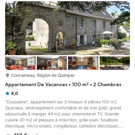
Une pièce de vie de 18 m² avec canapé-lit double, TV, coin
repas - Une cuisine équipée avec notamment ...
plus...
Concarneau, Région de Quimper
Appartement De Vacances • 100 m² • 2 Chambres
8,0
"Duquesne", appartement sur 2 niveaux 4 pièces 100 m2.
Spacieux, aménagement confortable et de bon goût: grand
séjour/salle à manger 44 m2 avec cheminée et TV. Grande
cuisine 20 m2 (4 plaques à induction, grille-pain, bouilloire
électrique, micro-ondes, congélateur, cafetière électrique).
Sortie sur la terrasse. À l'étage supérieur: 1 chambre avec 1