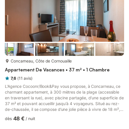
repas,...
plus...
Concarneau, Côte de Cornouaille
Appartement De Vacances • 37 m² • 1 Chambre
7,6
(
11
avis
)
L'Agence Cocoonr/Book&Pay vous propose, à Concarneau, ce
charmant appartement, à 300 mètres de la plage (accessible
en traversant la rue), avec piscine partagée, d’une superficie de
37 m² et pouvant accueillir jusqu’à 4 voyageurs. Situé au rez-
de-chaussée, il se compose d’une jolie pièce à vivre de 18 m²,
d'une cuisine équipée, d’une belle chambre, d'une salle d'eau
48 €
dès
/
nuit
(avec douche) et vous pourrez profiter d’un jardin d’environ 20
000 m². Le logement se compose de la manière suivante : -