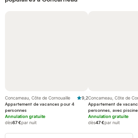
Concarneau, Côte de Cornouaille
9,2
Concarneau, Côte de Cor
Appartement de vacances pour 4
Appartement de vacanc
personnes
personnes, avec piscine
Annulation gratuite
terrasse et jardin
Annulation gratuite
dès
67 €
par nuit
dès
47 €
par nuit