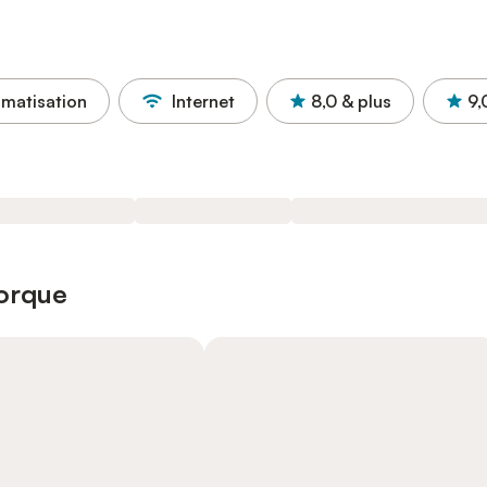
imatisation
Internet
8,0
& plus
9,
norque