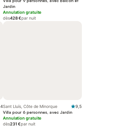
Villa pour 9 personnes, avec Balcon et
Jardin
Annulation gratuite
dès
428 €
par nuit
,4
Sant Lluís, Côte de Minorque
9,5
Villa pour 6 personnes, avec Jardin
Annulation gratuite
dès
231 €
par nuit