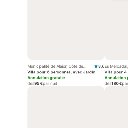
Municipalité de Alaior, Côte de
8,6
Es Mercadal
Minorque
Villa pour 6 personnes, avec Jardin
Villa pour 4
Annulation gratuite
Annulation 
dès
95 €
par nuit
dès
180 €
par