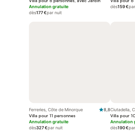
Villa pour 6 personnes, avec Jardin
Villa pour 6
Annulation gratuite
dès
159 €
par
dès
177 €
par nuit
Ferreries, Côte de Minorque
8,8
Ciutadella, 
Villa pour 11 personnes
Villa pour 
Annulation gratuite
Annulation 
dès
327 €
par nuit
dès
190 €
par