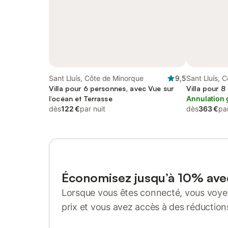
Sant Lluís, Côte de Minorque
9,5
Sant Lluís, 
Villa pour 6 personnes, avec Vue sur
Villa pour 8
l’océan et Terrasse
Annulation 
dès
122 €
par nuit
dès
363 €
par
Économisez jusqu’à 10% av
Lorsque vous êtes connecté, vous voyez
prix et vous avez accès à des réduction
Se connecter ou s'inscrire