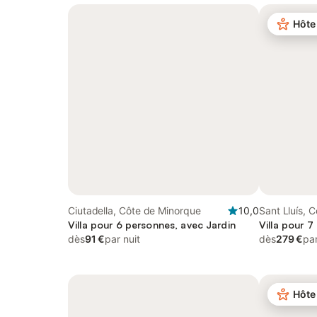
Hôte
Ciutadella, Côte de Minorque
10,0
Sant Lluís, 
Villa pour 6 personnes, avec Jardin
Villa pour 7
dès
91 €
par nuit
dès
279 €
par
Hôte