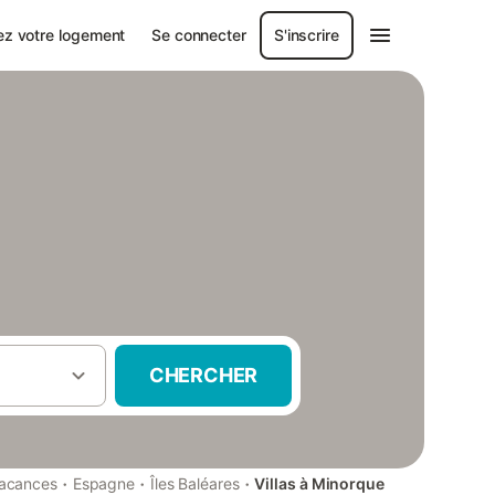
ez votre logement
Se connecter
S'inscrire
CHERCHER
·
·
·
vacances
Espagne
Îles Baléares
Villas à Minorque