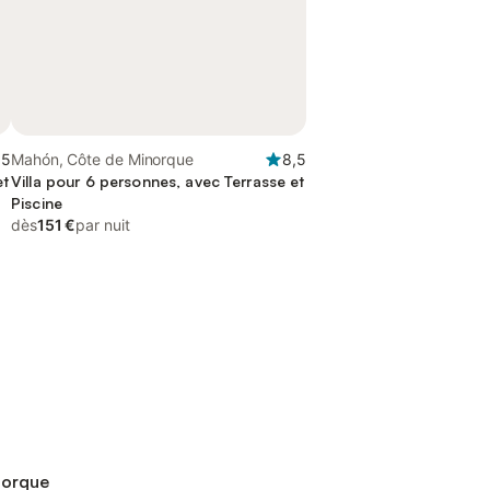
,5
Mahón, Côte de Minorque
8,5
et
Villa pour 6 personnes, avec Terrasse et
Piscine
dès
151 €
par nuit
norque