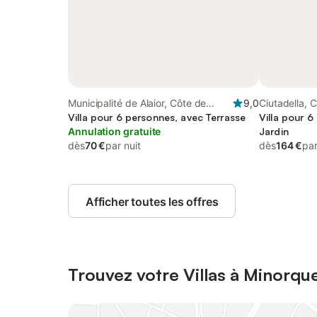
Municipalité de Alaior, Côte de
9,0
Ciutadella, 
Minorque
Villa pour 6 personnes, avec Terrasse
Villa pour 6
Annulation gratuite
Jardin
dès
70 €
par nuit
dès
164 €
par
Afficher toutes les offres
Trouvez votre Villas à Minorqu