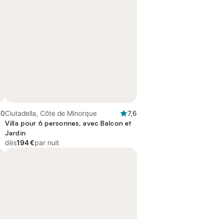
,0
Ciutadella, Côte de Minorque
7,6
Villa pour 6 personnes, avec Balcon et
Jardin
dès
194 €
par nuit