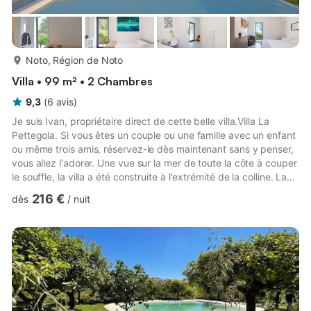
plus...
Noto, Région de Noto
Villa • 99 m² • 2 Chambres
9,3
(
6
avis
)
Je suis Ivan, propriétaire direct de cette belle villa.Villa La
Pettegola. Si vous êtes un couple ou une famille avec un enfant
ou même trois amis, réservez-le dès maintenant sans y penser,
vous allez l'adorer. Une vue sur la mer de toute la côte à couper
le souffle, la villa a été construite à l'extrémité de la colline. La
villa est pleine de lumière. Si vous êtes à la recherche d'une
216 €
dès
/
nuit
nature préservée, d'avoir la liberté de marcher pieds nus sur la
pelouse, beaucoup de lumière, une vue à couper le souffle, un
maximum d'intimité, alors vous avez choisi l'endroit parfait pour
vos vacances, c...