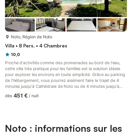
plus...
Noto, Région de Noto
Villa • 8 Pers. • 4 Chambres
10,0
Proche d'activités comme des promenades au bord de l'eau,
cette villa très pratique pour les familles est la solution idéale
pour explorer les environs en toute simplicité. Grâce au parking
de l'hébergement, vous pourrez aisément faire le trajet de 4
minutes jusqu'à Cathédrale de Noto ou de 4 minutes jusqu'à
Porte royale. De retour de votre escapade, offrez-vous un
451 €
dès
/
nuit
moment de bien-être au bord d'une piscine extérieure et
découvrez un bain à remous où siroter un cocktail en toute
tranquillité dans le décor de cet excellent hébergement qui
vous propose également un jardin et une terrasse ou un...
Noto : informations sur les