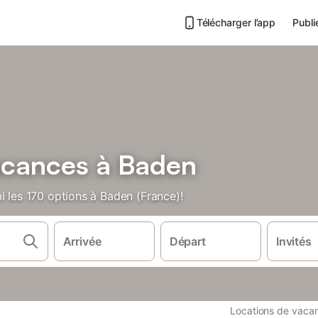
Télécharger l’app
Publi
acances à Baden
i les 170 options à Baden (France)!
Arrivée
Départ
Invités
Locations de vaca