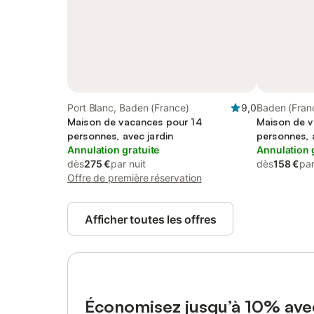
Port Blanc, Baden (France)
9,0
Baden (Fran
Maison de vacances pour 14
Maison de v
personnes, avec jardin
personnes, 
Annulation gratuite
acceptés
Annulation 
dès
275 €
par nuit
dès
158 €
par
Offre de première réservation
Afficher toutes les offres
Économisez jusqu’à 10% av