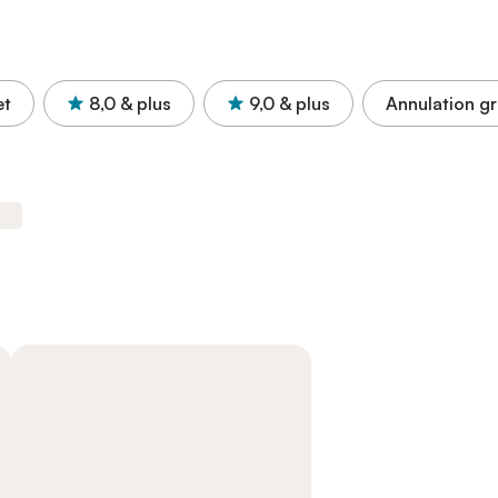
et
8,0
& plus
9,0
& plus
Annulation gr