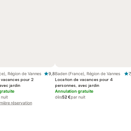
ce), Région de Vannes
9,8
Baden (France), Région de Vannes
7
 vacances pour 2
Location de vacances pour 4
avec jardin
personnes, avec jardin
gratuite
Annulation gratuite
 nuit
dès
52 €
par nuit
mière réservation