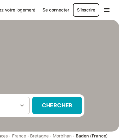
ez votre logement
Se connecter
S'inscrire
CHERCHER
·
·
·
·
nces
France
Bretagne
Morbihan
Baden (France)