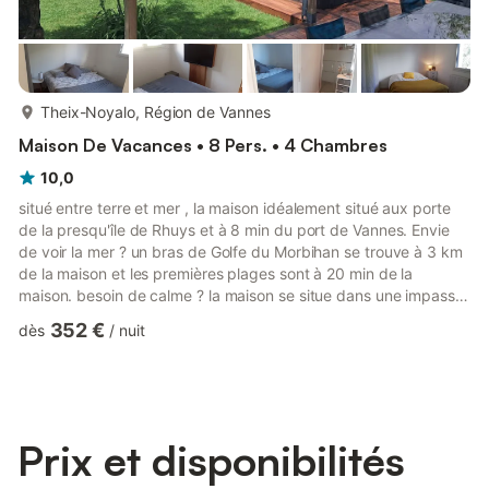
plus...
Theix-Noyalo, Région de Vannes
Maison De Vacances • 8 Pers. • 4 Chambres
10,0
situé entre terre et mer , la maison idéalement situé aux porte
de la presqu'île de Rhuys et à 8 min du port de Vannes. Envie
de voir la mer ? un bras de Golfe du Morbihan se trouve à 3 km
de la maison et les premières plages sont à 20 min de la
maison. besoin de calme ? la maison se situe dans une impasse
calme avec un champ devant et derrière. Le Jacuzzi vous
352 €
dès
/
nuit
permettra de vous détendre pendant toute la durée de votre
séjour en accès libre et par tous les temps. La maison dispose
d'une belle pièce de vie avec cuisine équipée , 4 chambres et 2
SDB. Une petite salle de jeux est a disposition...
Prix et disponibilités