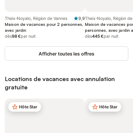
Theix-Noyalo, Région de Vannes
9,9
Theix-Noyalo, Région de
Maison de vacances pour 2 personnes,
Maison de vacances po
avec jardin
personnes, avec jardin a
dès
98 €
par nuit
terrasse
dès
445 €
par nuit
Afficher toutes les offres
Locations de vacances avec annulation
gratuite
Hôte Star
Hôte Star