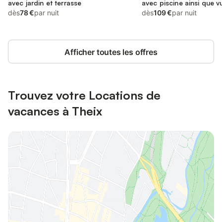
avec jardin et terrasse
avec piscine ainsi que vu
dès
78 €
par nuit
animaux acceptés
dès
109 €
par nuit
Afficher toutes les offres
Trouvez votre Locations de
vacances à Theix