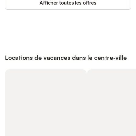
Afficher toutes les offres
Connectez-vous et économisez
Se connecter
jusqu'à 10% sur nos logements.
Locations de vacances dans le centre-ville