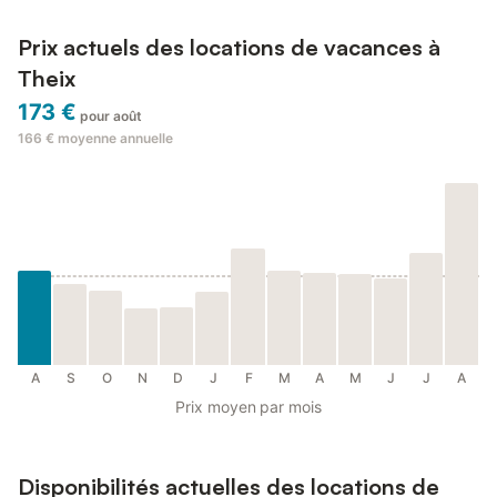
Prix actuels des locations de vacances à
Theix
173 €
pour août
166 €
moyenne annuelle
A
S
O
N
D
J
F
M
A
M
J
J
A
Prix moyen par mois
Disponibilités actuelles des locations de