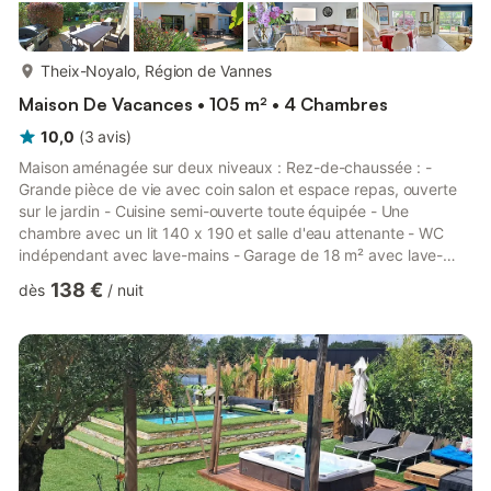
plus...
Theix-Noyalo, Région de Vannes
Maison De Vacances • 105 m² • 4 Chambres
10,0
(
3
avis
)
Maison aménagée sur deux niveaux : Rez-de-chaussée : -
Grande pièce de vie avec coin salon et espace repas, ouverte
sur le jardin - Cuisine semi-ouverte toute équipée - Une
chambre avec un lit 140 x 190 et salle d'eau attenante - WC
indépendant avec lave-mains - Garage de 18 m² avec lave-
linge, sèche-linge accessible pour vélos, motos ou pour le
138 €
dès
/
nuit
stockage de matériel. Étage : - Trois chambres, chacune
équipée d'un lit 140 x 190 - Une salle de bains avec baignoire -
Un WC indépendant. Extérieur : Terrasse et jardin exposés sud,
aménagés avec table et chaises, store banne, bains de soleil,
chi...