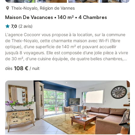
plus...
Theix-Noyalo, Région de Vannes
Maison De Vacances • 140 m² • 4 Chambres
7,0
(
2
avis
)
L'agence Cocoonr vous propose à la location, sur la commune
de Theix-Noyalo, cette charmante maison avec Wi-Fi (fibre
optique), d’une superficie de 140 m² et pouvant accueillir
jusqu’à 8 voyageurs. Elle est composée d’une jolie pièce à vivre
de 30 m², d'une cuisine équipée, de quatre belles chambres,
deux salles de bain (avec douche) et vous pourrez profiter d’un
108 €
dès
/
nuit
jardin d’environ 3 600 m². Le ménage est inclus dans la location
et du linge de qualité hôtelière 4* vous est fourni (draps,
serviettes de toilette, torchons), votre lit sera préparé à votre
arrivée. Le logement se compose de la ma...