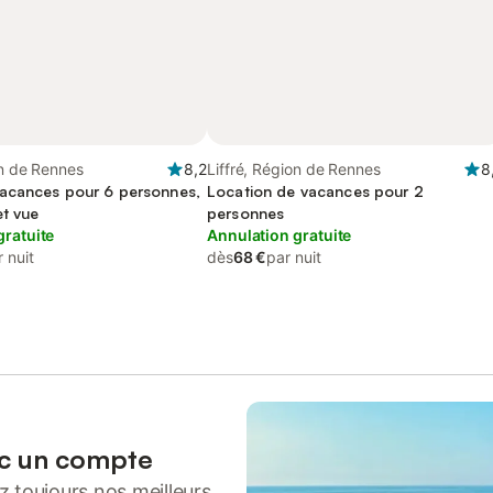
on de Rennes
8,2
Liffré, Région de Rennes
8
acances pour 6 personnes,
Location de vacances pour 2
et vue
personnes
gratuite
Annulation gratuite
 nuit
dès
68 €
par nuit
ec un compte
 toujours nos meilleurs