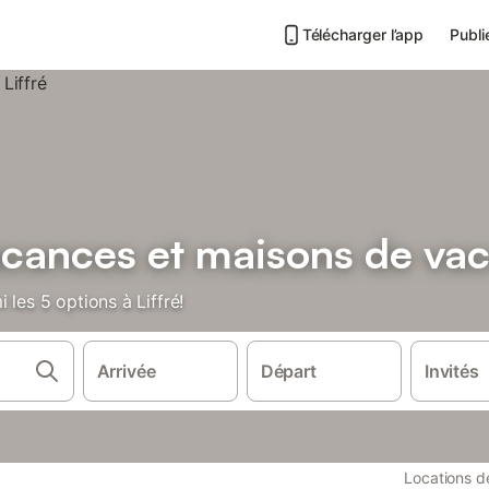
Télécharger l’app
Publi
cances et maisons de vac
 les 5 options à Liffré!
Arrivée
Départ
Invités
Locations 