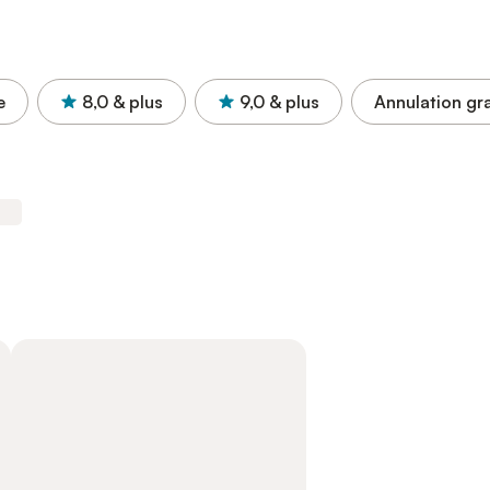
e
8,0
& plus
9,0
& plus
Annulation gra