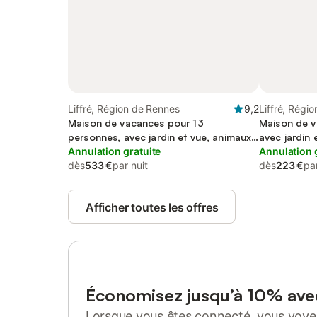
Liffré, Région de Rennes
9,2
Liffré, Régi
Maison de vacances pour 13
Maison de v
personnes, avec jardin et vue, animaux
avec jardin 
acceptés
Annulation gratuite
Annulation 
dès
533 €
par nuit
dès
223 €
par
Afficher toutes les offres
Économisez jusqu’à 10% av
Lorsque vous êtes connecté, vous voyez