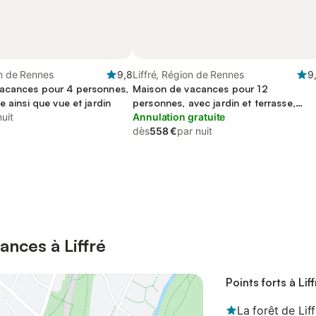
on de Rennes
9,8
Liffré, Région de Rennes
9
acances pour 4 personnes,
Maison de vacances pour 12
e ainsi que vue et jardin
personnes, avec jardin et terrasse,
nuit
animaux acceptés
Annulation gratuite
dès
558 €
par nuit
ances à Liffré
Points forts à Liff
La forêt de Liff