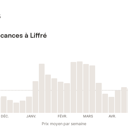
s
cances à Liffré
DÉC.
JANV.
FÉVR.
MARS
AVR.
Prix moyen par semaine