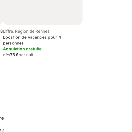
,8
Liffré, Région de Rennes
Location de vacances pour 4
personnes
Annulation gratuite
dès
75 €
par nuit
ré
ré