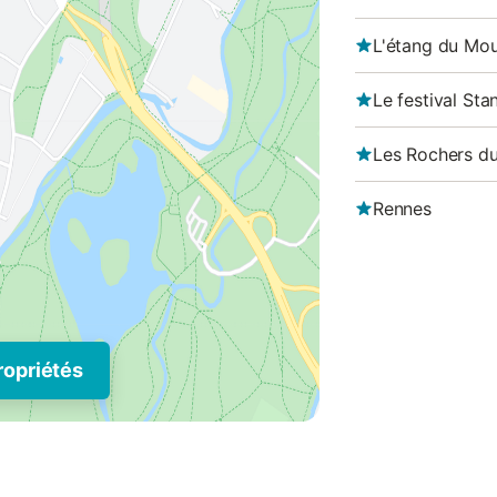
L'étang du Mou
Le festival St
Les Rochers du
Rennes
ropriétés