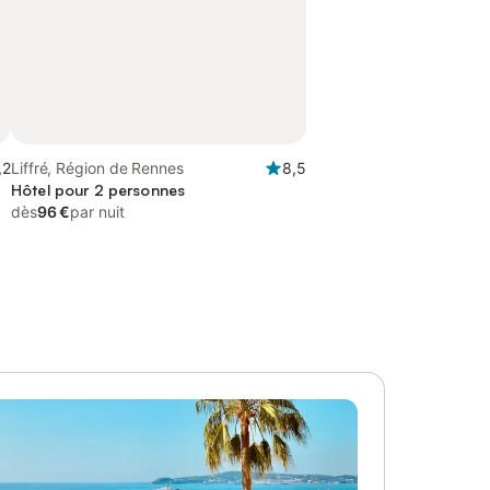
,2
Liffré, Région de Rennes
8,5
Hôtel pour 2 personnes
dès
96 €
par nuit