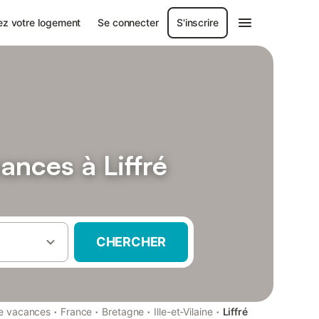
ez votre logement
Se connecter
S'inscrire
ances à Liffré
CHERCHER
·
·
·
·
de vacances
France
Bretagne
Ille-et-Vilaine
Liffré