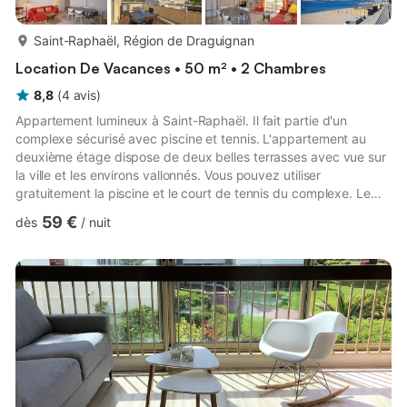
plus...
Saint-Raphaël, Région de Draguignan
Location De Vacances • 50 m² • 2 Chambres
8,8
(
4
avis
)
Appartement lumineux à Saint-Raphaël. Il fait partie d'un
complexe sécurisé avec piscine et tennis. L'appartement au
deuxième étage dispose de deux belles terrasses avec vue sur
la ville et les environs vallonnés. Vous pouvez utiliser
gratuitement la piscine et le court de tennis du complexe. Le
complexe bénéficie d'une excellente situation entre Cannes et
59 €
dès
/
nuit
Fréjus, non loin du centre-ville et à proximité de plusieurs
plages et commerces. La plage (3,5 km) et le port de plaisance
de cette magnifique station balnéaire de la Méditerranée se
trouvent à quelques pas et un marché aux poissons se t...