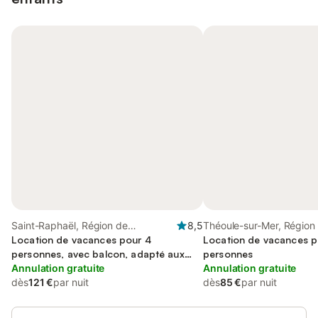
Saint-Raphaël, Région de
8,5
Théoule-sur-Mer, Région
Draguignan
Location de vacances pour 4
Location de vacances p
personnes, avec balcon, adapté aux
personnes
familles
Annulation gratuite
Annulation gratuite
dès
121 €
par nuit
dès
85 €
par nuit