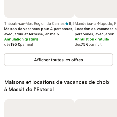
Théoule-sur-Mer, Région de Cannes
9,5
Mandelieu-la-Napoule, R
Maison de vacances pour 4 personnes,
Cannes
Location de vacances p
avec jardin et terrasse, animaux
personnes, avec jardin
acceptés
Annulation gratuite
Annulation gratuite
dès
195 €
par nuit
dès
75 €
par nuit
Afficher toutes les offres
Maisons et locations de vacances de choix
à Massif de l'Esterel