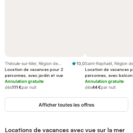
Théoule-sur-Mer, Région de
10,0
Saint-Raphaël, Région d
Cannes
Location de vacances pour 2
Draguignan
Location de vacances p
personnes, avec jardin et vue
personnes, avec balcon
Annulation gratuite
Annulation gratuite
dès
111 €
par nuit
dès
44 €
par nuit
Afficher toutes les offres
Locations de vacances avec vue sur la mer