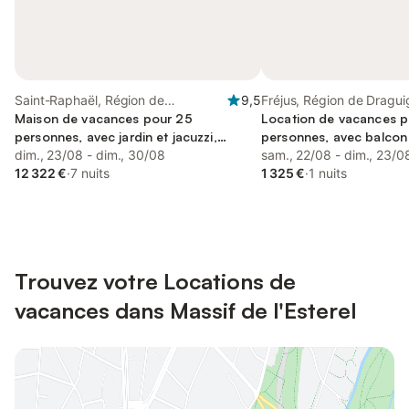
Saint-Raphaël, Région de
9,5
Fréjus, Région de Dragu
Draguignan
Maison de vacances pour 25
Location de vacances p
personnes, avec jardin et jacuzzi,
personnes, avec balcon
animaux acceptés
dim., 23/08 - dim., 30/08
sam., 22/08 - dim., 23/0
12 322 €
·
7 nuits
1 325 €
·
1 nuits
Trouvez votre Locations de
vacances dans Massif de l'Esterel