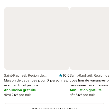
Saint-Raphaël, Région de
10,0
Saint-Raphaël, Région d
Draguignan
Maison de vacances pour 3 personnes,
Draguignan
Location de vacances p
avec jardin et piscine
personnes, avec terrass
Annulation gratuite
Annulation gratuite
dès
124 €
par nuit
dès
64 €
par nuit