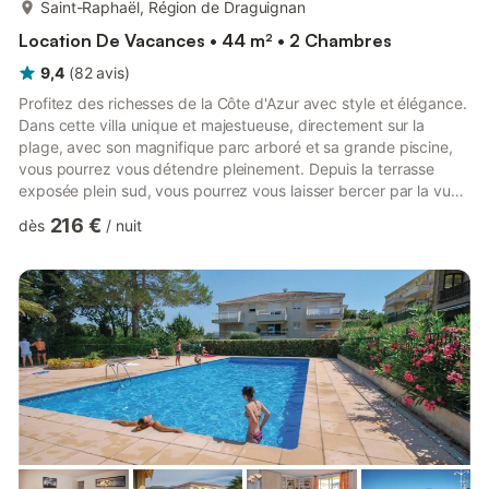
plus...
Saint-Raphaël, Région de Draguignan
Location De Vacances • 44 m² • 2 Chambres
9,4
(
82
avis
)
Profitez des richesses de la Côte d'Azur avec style et élégance.
Dans cette villa unique et majestueuse, directement sur la
plage, avec son magnifique parc arboré et sa grande piscine,
vous pourrez vous détendre pleinement. Depuis la terrasse
exposée plein sud, vous pourrez vous laisser bercer par la vue
sur la Méditerranée et le bruit des vagues. L'appartement a été
216 €
dès
/
nuit
entièrement rénové en 2020 et entièrement équipé. Lors de la
rénovation, un équilibre parfait a été trouvé entre confort, goût,
luxe et préservation de l'aspect d'origine. La hauteur sous
plafond de 1,80 m peut paraître basse p...