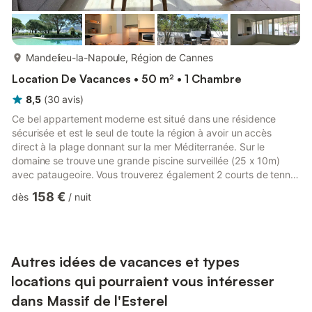
plus...
Mandelieu-la-Napoule, Région de Cannes
Location De Vacances • 50 m² • 1 Chambre
8,5
(
30
avis
)
Ce bel appartement moderne est situé dans une résidence
sécurisée et est le seul de toute la région à avoir un accès
direct à la plage donnant sur la mer Méditerranée. Sur le
domaine se trouve une grande piscine surveillée (25 x 10m)
avec pataugeoire. Vous trouverez également 2 courts de tennis
appartenant à la résidence. Cet appartement est situé entre la
158 €
dès
/
nuit
piscine et la plage, dans le calme d'un magnifique parc
sécurisé. L'appartement spacieux se trouve au premier étage.
Vous avez accès à une salle de séjour (avec air conditionné)
avec un canapé-lit pour 1-2 personnes, une cuisine bien équi...
Autres idées de vacances et types
locations qui pourraient vous intéresser
dans Massif de l'Esterel