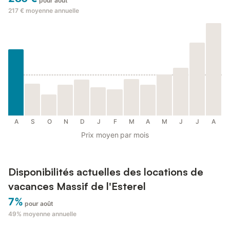
pour août
217 €
moyenne annuelle
A
S
O
N
D
J
F
M
A
M
J
J
A
Prix moyen par mois
Disponibilités actuelles des locations de
vacances Massif de l'Esterel
7%
pour août
49%
moyenne annuelle