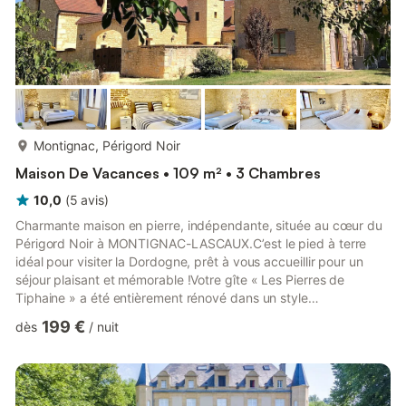
plus...
Montignac, Périgord Noir
Maison De Vacances • 109 m² • 3 Chambres
10,0
(
5
avis
)
Charmante maison en pierre, indépendante, située au cœur du
Périgord Noir à MONTIGNAC-LASCAUX.C’est le pied à terre
idéal pour visiter la Dordogne, prêt à vous accueillir pour un
séjour plaisant et mémorable !Votre gîte « Les Pierres de
Tiphaine » a été entièrement rénové dans un style
chaleureux.Situé à 1,5 km du centre ville vous séjournerez à
199 €
dès
/
nuit
proximité des boulangeries, supermarchés, nombreux
restaurants, bars, boucherie, pharmacies, glacier, cinéma,
coiffeurs, centres de beauté etc…SA SITUATION CENTRALE
DANS LE PERIGORD NOIR VOUS PERMETTRA DE PROFITER DE