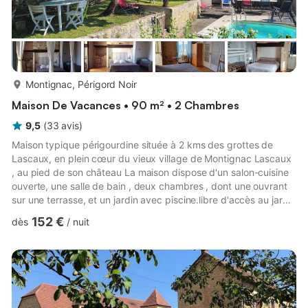
plus...
Montignac, Périgord Noir
Maison De Vacances • 90 m² • 2 Chambres
9,5
(
33
avis
)
Maison typique périgourdine située à 2 kms des grottes de
Lascaux, en plein cœur du vieux village de Montignac Lascaux
, au pied de son château La maison dispose d'un salon-cuisine
ouverte, une salle de bain , deux chambres , dont une ouvrant
sur une terrasse, et un jardin avec piscine.libre d'accès au jardin
du début mai jusqu'à la première semaine de septembre
152 €
dès
/
nuit
inclus.Des commerces sont situés à proximité et à 2kms vous y
trouverez un hypermarché. Deux marchés locaux rythment la
ville la semaine. ( mercredi et samedi)*Visites incontournables :
Lascaux 2 kms, les Eyzies 22kms, Sarlat27kms, ...