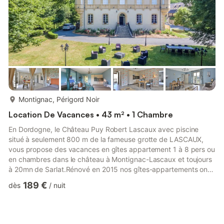
TOUS LES TRESORS DE LA DORDOGNE ...
plus...
Montignac, Périgord Noir
Location De Vacances • 43 m² • 1 Chambre
En Dordogne, le Château Puy Robert Lascaux avec piscine
situé à seulement 800 m de la fameuse grotte de LASCAUX,
vous propose des vacances en gîtes appartement 1 à 8 pers ou
en chambres dans le château à Montignac-Lascaux et toujours
à 20mn de Sarlat.Rénové en 2015 nos gîtes-appartements ont
une vue exceptionnelle sur le parc, calme, détente au bord de
189 €
dès
/
nuit
la piscine clôturée et sécurisée.Chaque gîte-appartement est
pourvu de cuisine équipée, aménagée, séjour sans TV, WIFI
gratuite et illimitée pour des vacances familiales et conviviales,
salon commun bar, ...Anciennement hôtel Relais et Châtea...