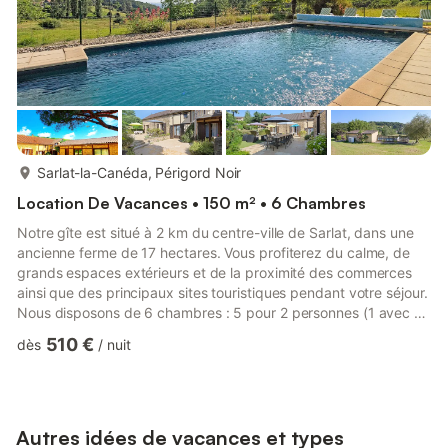
plus...
Sarlat-la-Canéda, Périgord Noir
Location De Vacances • 150 m² • 6 Chambres
Notre gîte est situé à 2 km du centre-ville de Sarlat, dans une
ancienne ferme de 17 hectares. Vous profiterez du calme, de
grands espaces extérieurs et de la proximité des commerces
ainsi que des principaux sites touristiques pendant votre séjour.
Nous disposons de 6 chambres : 5 pour 2 personnes (1 avec 2
lits de 90, 3 avec 1 lit de 140) situées au rez-de-chaussée,
510 €
dès
/
nuit
chaque chambre ayant une surface de 13 m². Une suite
familiale composée de 2 chambres (1 lit de 140 et l'autre 2 lits
de 90) est située au 1er étage avec un petit balcon, pour une
superficie totale de 21 m². Les draps sont four...
Autres idées de vacances et types