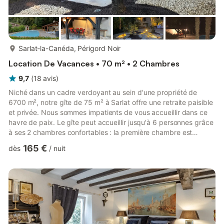
plus...
Sarlat-la-Canéda, Périgord Noir
Location De Vacances • 70 m² • 2 Chambres
9,7
(
18
avis
)
Niché dans un cadre verdoyant au sein d'une propriété de
6700 m², notre gîte de 75 m² à Sarlat offre une retraite paisible
et privée. Nous sommes impatients de vous accueillir dans ce
havre de paix. Le gîte peut accueillir jusqu'à 6 personnes grâce
à ses 2 chambres confortables : la première chambre est
équipée d'un lit de 160 cm, tandis que la seconde chambre
165 €
dès
/
nuit
dispose de deux lits de 90 cm (qui peuvent être combinés pour
former un grand lit). Un canapé-lit convertible permet de
disposer de deux lits supplémentaires. Les draps et les
serviettes sont fournis à l'arrivée. La cuisine est entièr...