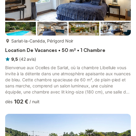
plus...
Sarlat-la-Canéda, Périgord Noir
Location De Vacances • 50 m² • 1 Chambre
9,5
(
42
avis
)
Bienvenue aux Ocelles de Sarlat, où la chambre Libellule vous
invite à la détente dans une atmosphère apaisante aux nuances
de bleu. Cette chambre spacieuse de 60 m², de plain-pied et
sans marche, comprend un salon lumineux, une cuisine
équipée, une chambre avec lit king-size (180 cm), une salle de
bain moderne et des toilettes séparées. Vous profiterez d’un
102 €
dès
/
nuit
accès direct à une terrasse privée avec vue sur le jardin, ainsi
que d’un accès à la piscine partagée. Pour votre confort : Wi-Fi
haut débit, espace de télétravail, climatisation, télévision, lave-
linge, sèche-linge, livres et jeux pour...