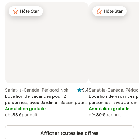
Hôte Star
Hôte Star
Sarlat-la-Canéda, Périgord Noir
9,4
Sarlat-la-Canéda, Périgo
Location de vacances pour 2
Location de vacances p
personnes, avec Jardin et Bassin pour
personnes, avec Jardin 
enfant
Annulation gratuite
enfant
Annulation gratuite
dès
88 €
par nuit
dès
89 €
par nuit
Afficher toutes les offres