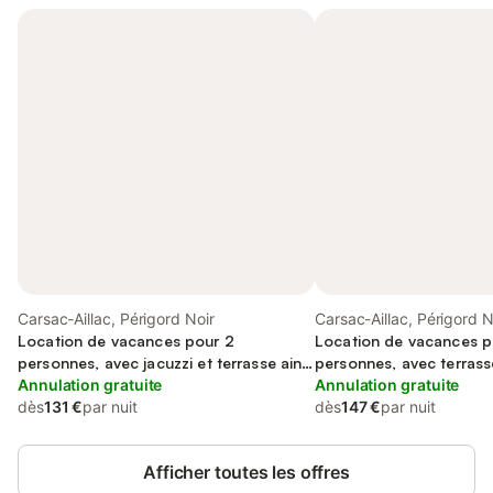
Carsac-Aillac, Périgord Noir
Carsac-Aillac, Périgord N
Location de vacances pour 2
Location de vacances p
personnes, avec jacuzzi et terrasse ainsi
personnes, avec terrasse
que piscine et jardin
Annulation gratuite
Annulation gratuite
dès
131 €
par nuit
dès
147 €
par nuit
Afficher toutes les offres