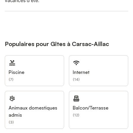
vacances d'été.
Populaires pour Gîtes à Carsac-Aillac
Piscine
Internet
(
7
)
(
14
)
Animaux domestiques
Balcon/Terrasse
admis
(
12
)
(
3
)