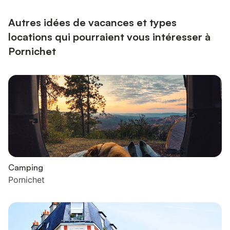
vaisselle, frigo, congélateur, ustensiles pour 6 personnes ✔️
**Lave-ling...
Autres idées de vacances et types
locations qui pourraient vous intéresser à
Pornichet
Camping
Pornichet