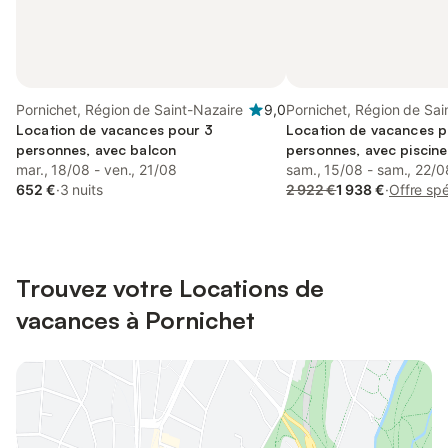
Pornichet, Région de Saint-Nazaire
9,0
Pornichet, Région de Sai
Location de vacances pour 3
Location de vacances p
personnes, avec balcon
personnes, avec piscine
mar., 18/08 - ven., 21/08
acceptés
sam., 15/08 - sam., 22/0
652 €
·
3 nuits
2 922 €
1 938 €
·
Offre spé
Trouvez votre Locations de
vacances à Pornichet