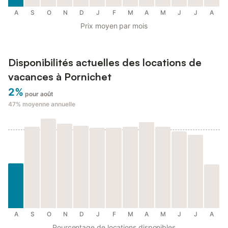
A
S
O
N
D
J
F
M
A
M
J
J
A
Prix moyen par mois
Disponibilités actuelles des locations de
vacances à Pornichet
2%
pour août
47%
moyenne annuelle
A
S
O
N
D
J
F
M
A
M
J
J
A
Pourcentage de locations disponibles