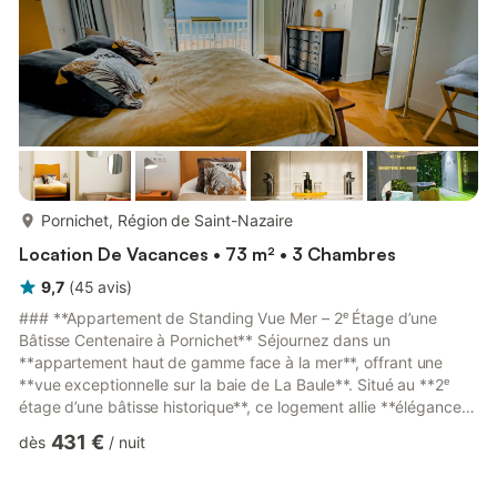
plus...
Pornichet, Région de Saint-Nazaire
Location De Vacances • 73 m² • 3 Chambres
9,7
(
45
avis
)
### **Appartement de Standing Vue Mer – 2ᵉ Étage d’une
Bâtisse Centenaire à Pornichet** Séjournez dans un
**appartement haut de gamme face à la mer**, offrant une
**vue exceptionnelle sur la baie de La Baule**. Situé au **2ᵉ
étage d’une bâtisse historique**, ce logement allie **élégance
et confort moderne**. ### **Caractéristiques de l’appartement
431 €
dès
/
nuit
:** ✔️ **3 chambres**, dont **2 face mer avec balcon** ✔️
**Suite parentale** avec salle de bain et WC privatifs ✔️
**Cuisine entièrement équipée** : four, micro-ondes, lave-