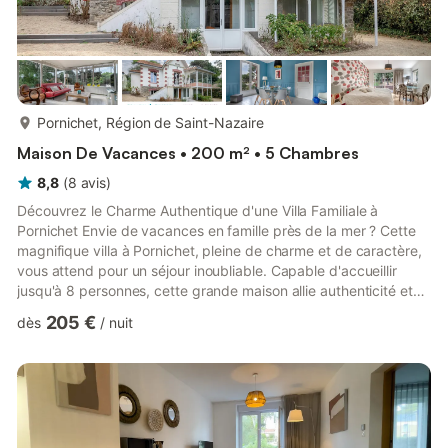
plus...
Pornichet, Région de Saint-Nazaire
Maison De Vacances • 200 m² • 5 Chambres
8,8
(
8
avis
)
Découvrez le Charme Authentique d'une Villa Familiale à
Pornichet Envie de vacances en famille près de la mer ? Cette
magnifique villa à Pornichet, pleine de charme et de caractère,
vous attend pour un séjour inoubliable. Capable d'accueillir
jusqu'à 8 personnes, cette grande maison allie authenticité et
confort moderne pour offrir le cadre idéal de vos vacances. Dès
205 €
dès
/
nuit
votre arrivée, vous serez séduit par son jardin bordé de pins
bercés par le vent marin et par ses touches architecturales
uniques : frises de brique et de céramique, bow-window
élégant, et baies vitrées qui s’ouvrent sur une te...