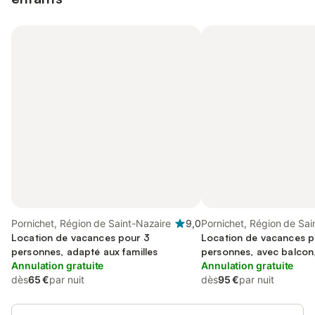
Pornichet, Région de Saint-Nazaire
9,0
Pornichet, Région de Sai
Location de vacances pour 3
Location de vacances p
personnes, adapté aux familles
personnes, avec balcon
Annulation gratuite
familles
Annulation gratuite
dès
65 €
par nuit
dès
95 €
par nuit