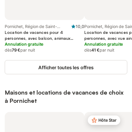
Pornichet, Région de Saint-
10,0
Pornichet, Région de Sai
Nazaire
Location de vacances pour 4
Location de vacances p
personnes, avec balcon, animaux
personnes, avec vue ain
acceptés
Annulation gratuite
balcon
Annulation gratuite
dès
79 €
par nuit
dès
41 €
par nuit
Afficher toutes les offres
Maisons et locations de vacances de choix
à Pornichet
Hôte Star