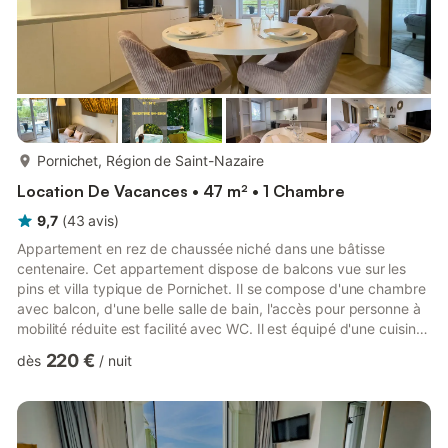
plus...
Pornichet, Région de Saint-Nazaire
Location De Vacances • 47 m² • 1 Chambre
9,7
(
43
avis
)
Appartement en rez de chaussée niché dans une bâtisse
centenaire. Cet appartement dispose de balcons vue sur les
pins et villa typique de Pornichet. Il se compose d'une chambre
avec balcon, d'une belle salle de bain, l'accès pour personne à
mobilité réduite est facilité avec WC. Il est équipé d'une cuisine
complète, four, micro-onde, lave vaisselle, frigo, congélateur, du
220 €
dès
/
nuit
matériel de cuisson et de service pour 4 personnes. Un
couchage dans le salon pour 2 personnes est possible, l'accès à
la plage à 2 minutes à pied, et le calme font de cette . un
endroit propice au repos . Ce logement est ...