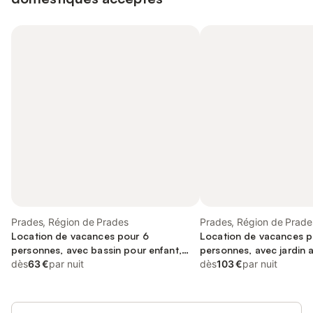
Prades, Région de Prades
Prades, Région de Prade
Location de vacances pour 6
Location de vacances p
personnes, avec bassin pour enfant,
personnes, avec jardin a
animaux acceptés
dès
63 €
par nuit
et vue
dès
103 €
par nuit