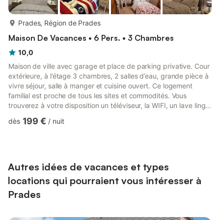
plus...
Prades, Région de Prades
Maison De Vacances • 6 Pers. • 3 Chambres
10,0
Maison de ville avec garage et place de parking privative. Cour
extérieure, à l’étage 3 chambres, 2 salles d’eau, grande pièce à
vivre séjour, salle à manger et cuisine ouvert. Ce logement
familial est proche de tous les sites et commodités. Vous
trouverez à votre disposition un téléviseur, la WIFI, un lave linge,
un réfrigérateur /congélateur, un lave vaisselle, une cafetière
199 €
dès
/
nuit
senseo, grille pain, un micro onde d’une gazinière avec four, une
hotte aspirante et un fer à repasser.
Autres idées de vacances et types
locations qui pourraient vous intéresser à
Prades