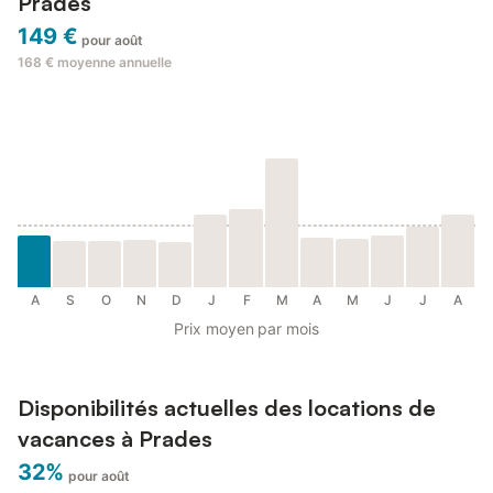
Prades
149 €
pour août
168 €
moyenne annuelle
A
S
O
N
D
J
F
M
A
M
J
J
A
Prix moyen par mois
Disponibilités actuelles des locations de
vacances à Prades
32%
pour août