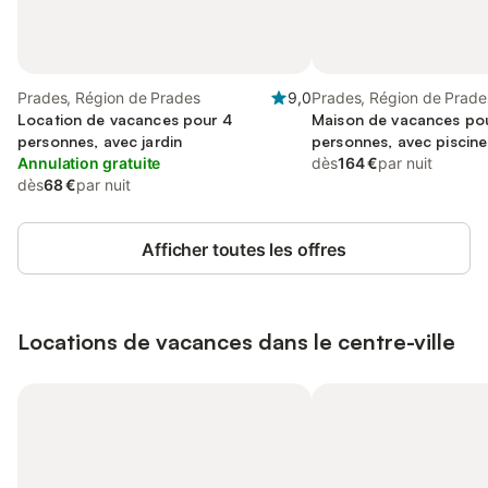
Prades, Région de Prades
9,0
Prades, Région de Prade
Location de vacances pour 4
Maison de vacances po
personnes, avec jardin
personnes, avec piscine 
Annulation gratuite
et terrasse
dès
164 €
par nuit
dès
68 €
par nuit
Afficher toutes les offres
Locations de vacances dans le centre-ville