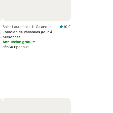
e
Saint-Laurent-de-la-Salanque,
10,0
,
Région de Perpignan
Location de vacances pour 4
in
personnes
Annulation gratuite
dès
60 €
par nuit