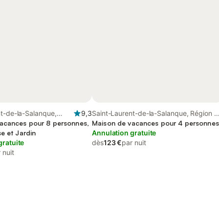
t-de-la-Salanque,
9,3
Saint-Laurent-de-la-Salanque, Région d
erpignan
acances pour 8 personnes,
Perpignan
Maison de vacances pour 4 personnes
e et Jardin
Annulation gratuite
gratuite
dès
123 €
par nuit
 nuit