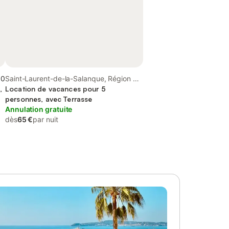
,0
Saint-Laurent-de-la-Salanque, Région de
,
Perpignan
Location de vacances pour 5
personnes, avec Terrasse
Annulation gratuite
dès
65 €
par nuit