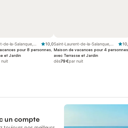
t-de-la-Salanque,
10,0
Saint-Laurent-de-la-Salanque,
10
erpignan
acances pour 8 personnes,
Région de Perpignan
Maison de vacances pour 4 personnes
e et Jardin
avec Terrasse et Jardin
 nuit
dès
79 €
par nuit
ec un compte
 toujours nos meilleurs