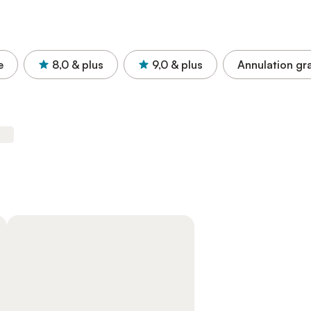
e
8,0
& plus
9,0
& plus
Annulation gra