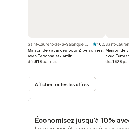
Saint-Laurent-de-la-Salanque,
10,0
Saint-Lauren
Région de Perpignan
Maison de vacances pour 2 personnes,
Région de P
Maison de v
avec Terrasse et Jardin
avec Terrass
dès
61 €
par nuit
dès
157 €
par
Afficher toutes les offres
Économisez jusqu’à 10% av
Lorsque vous êtes connecté, vous voyez