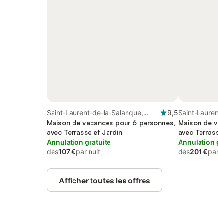
Saint-Laurent-de-la-Salanque,
9,5
Saint-Lauren
Région de Perpignan
Maison de vacances pour 6 personnes,
Région de P
Maison de v
avec Terrasse et Jardin
avec Terrass
Annulation gratuite
Annulation 
dès
107 €
par nuit
dès
201 €
par
Afficher toutes les offres