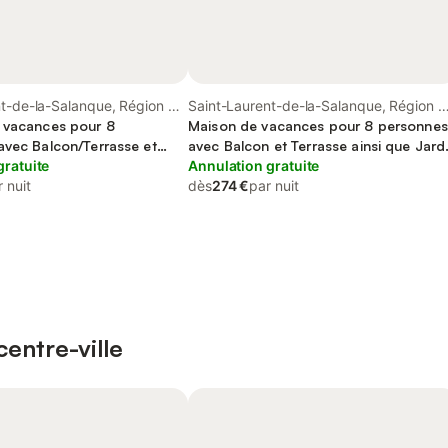
nt-de-la-Salanque, Région de
Saint-Laurent-de-la-Salanque, Région d
 vacances pour 8
Perpignan
Maison de vacances pour 8 personnes
avec Balcon/Terrasse et
avec Balcon et Terrasse ainsi que Jard
 que Piscine et Sauna
gratuite
et Sauna
Annulation gratuite
 nuit
dès
274 €
par nuit
entre-ville