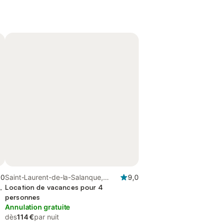
,0
Saint-Laurent-de-la-Salanque,
9,0
,
Région de Perpignan
Location de vacances pour 4
personnes
Annulation gratuite
dès
114 €
par nuit