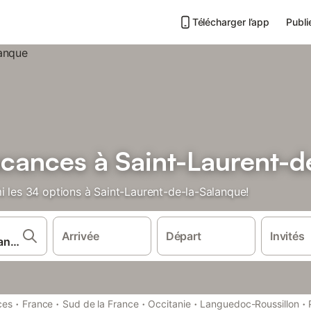
Télécharger l’app
Publi
acances à Saint-Laurent-d
i les 34 options à Saint-Laurent-de-la-Salanque!
Arrivée
Départ
Invités
·
·
·
·
·
ces
France
Sud de la France
Occitanie
Languedoc-Roussillon