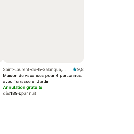
e
Saint-Laurent-de-la-Salanque,
9,8
Région de Perpignan
Maison de vacances pour 4 personnes,
avec Terrasse et Jardin
Annulation gratuite
dès
189 €
par nuit