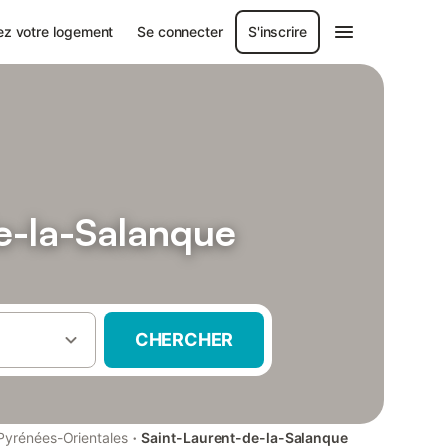
ez votre logement
Se connecter
S'inscrire
e-la-Salanque
CHERCHER
·
Pyrénées-Orientales
Saint-Laurent-de-la-Salanque