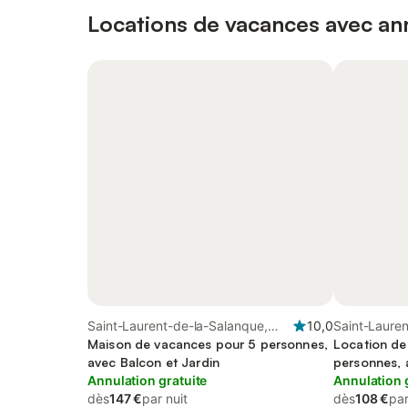
Locations de vacances avec ann
Saint-Laurent-de-la-Salanque,
10,0
Saint-Lauren
Région de Perpignan
Maison de vacances pour 5 personnes,
Région de P
Location de
avec Balcon et Jardin
personnes, 
Annulation gratuite
Annulation 
dès
147 €
par nuit
dès
108 €
par