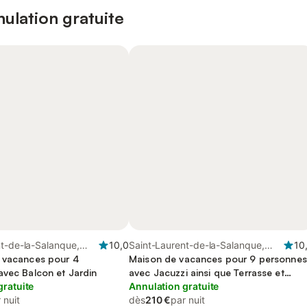
ulation gratuite
t-de-la-Salanque,
10,0
Saint-Laurent-de-la-Salanque,
10
erpignan
 vacances pour 4
Région de Perpignan
Maison de vacances pour 9 personnes
avec Balcon et Jardin
avec Jacuzzi ainsi que Terrasse et
gratuite
Jardin
Annulation gratuite
 nuit
dès
210 €
par nuit