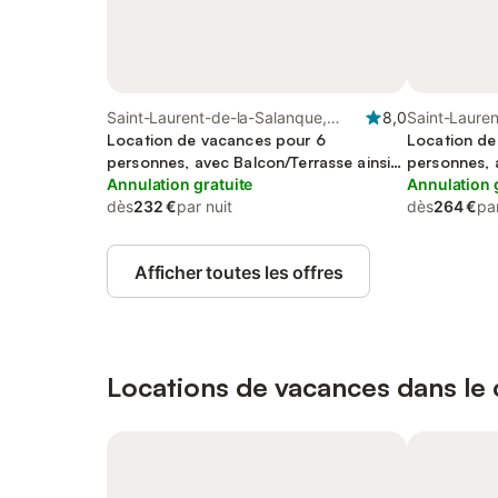
Saint-Laurent-de-la-Salanque,
8,0
Saint-Laure
Région de Perpignan
Location de vacances pour 6
Perpignan
Location de
personnes, avec Balcon/Terrasse ainsi
personnes, 
que Jardin et Piscine
Annulation gratuite
Jardin ainsi
Annulation 
dès
232 €
par nuit
dès
264 €
par
Afficher toutes les offres
Locations de vacances dans le c