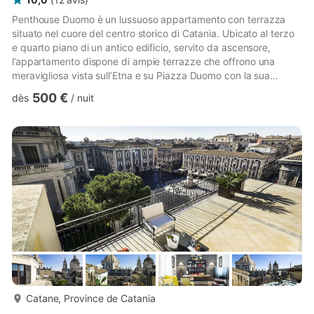
Penthouse Duomo è un lussuoso appartamento con terrazza
situato nel cuore del centro storico di Catania. Ubicato al terzo
e quarto piano di un antico edificio, servito da ascensore,
l’appartamento dispone di ampie terrazze che offrono una
meravigliosa vista sull’Etna e su Piazza Duomo con la sua
fontana dell’Elefante, simbolo della città. La posizione
500 €
dès
/
nuit
centralissima della dimora consente di raggiungere
comodamente a piedi i negozi della storica via Etnea, il
caratteristico mercato del pesce, i locali serali della barocca via
Crociferi e tutti i monumenti, le chiese ed i luoghi d’interesse di...
plus...
Catane, Province de Catania