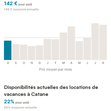
142 €
pour août
149 €
moyenne annuelle
A
S
O
N
D
J
F
M
A
M
J
J
A
Prix moyen par mois
Disponibilités actuelles des locations de
vacances à Catane
22%
pour août
58%
moyenne annuelle