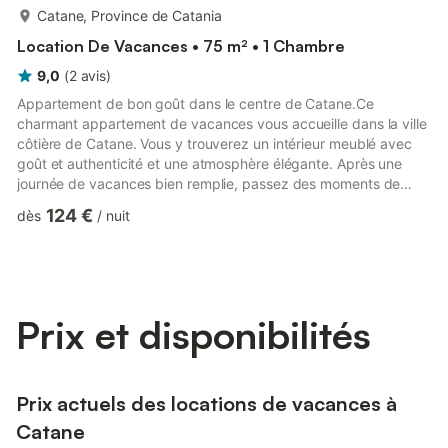
plus...
Catane, Province de Catania
Location De Vacances • 75 m² • 1 Chambre
9,0
(
2
avis
)
Appartement de bon goût dans le centre de Catane.Ce
charmant appartement de vacances vous accueille dans la ville
côtière de Catane. Vous y trouverez un intérieur meublé avec
goût et authenticité et une atmosphère élégante. Après une
journée de vacances bien remplie, passez des moments de
détente dans le grand salon avec mezzanine.Vous habitez dans
124 €
dès
/
nuit
le centre historique de Catane, à quelques pas de
l'amphithéâtre romain et de la Piazza Università ainsi que de la
célèbre Via dei Crociferi, le centre de la vie nocturne de Catane.
L'appartement constitue un excellent point de départ pour
visite...
Prix et disponibilités
Prix actuels des locations de vacances à
Catane