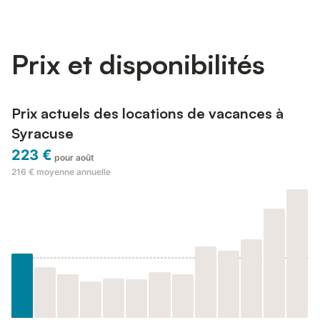
équipée de transats, et relaxation complète. accessoires :
réfrigérateur/congélateur, lave-linge, four micro-ondes,
ustensiles, v...
Prix et disponibilités
Prix actuels des locations de vacances à
Syracuse
223 €
pour août
216 €
moyenne annuelle