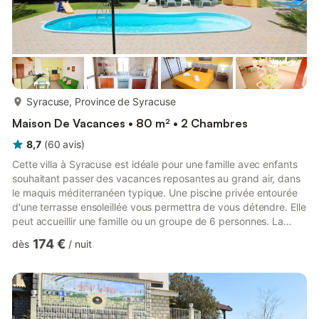
plus...
Syracuse, Province de Syracuse
Maison De Vacances • 80 m² • 2 Chambres
8,7
(
60
avis
)
Cette villa à Syracuse est idéale pour une famille avec enfants
souhaitant passer des vacances reposantes au grand air, dans
le maquis méditerranéen typique. Une piscine privée entourée
d'une terrasse ensoleillée vous permettra de vous détendre. Elle
peut accueillir une famille ou un groupe de 6 personnes. La
Floride se trouve à seulement 6 km et vous y trouverez
174 €
dès
/
nuit
restaurants, cafés, pubs, boutiques et autres commodités. La
plage est accessible en quelques minutes en voiture. Les villes
voisines de Syracuse, Avola et Noto sont également
accessibles. L'appartement présente un intérieur décoré...