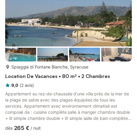
chez eux! Le propriétaire est accueillant et les enf...
plus...
Spiaggia di Fontane Bianche, Syracuse
Location De Vacances • 80 m² • 2 Chambres
9,0
(
2
avis
)
Appartement au rez-de-chaussée d'une villa près de la mer de
la plage de sable avec des plages équipées de tous les
services. Appartement avec environnement climatisé est
composé de : cuisine complète salle à manger chambre double
+ lit simple chambre double + lit simple salle de bain complète
avec douche. Grande véranda avec porches à l'entrée. La
265 €
dès
/
nuit
véranda est meublée avec table et chaises, chaises longues,
gazebo pour une détente complète. Piscine d'hydromassage