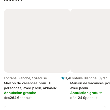
Fontane Bianche, Syracuse
9,4
Fontane Bianche, Syracu
Maison de vacances pour 10
Maison de vacances pou
personnes, avec jardin, animaux
avec jardin
acceptés
Annulation gratuite
Annulation gratuite
dès
264 €
par nuit
dès
124 €
par nuit