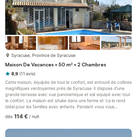
plus...
Syracuse, Province de Syracuse
Maison De Vacances • 50 m² • 2 Chambres
8,9
(
11
avis
)
Cette maison, équipée de tout le confort, est entouré de collines
magnifiques verdoyantes près de Syracuse. Il dispose d'une
grande terrasse avec vue panoramique et est equipé avec tout
le confort. La maison est située dans une ferme et 'ca le rend
idéal pour les familles avec enfants. Pendant vous vous
étendez dans la piscine panoramique en comune, avec vue
114 €
dès
/
nuit
imprenable, les enfants ses s'occupent des animaux de la
ferme. Il y a des ânes, des vaches, des poules, des chats, des
chèvres, des porcs et plus. Les enfants ne veulent plus rentrer