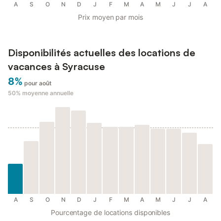
A
S
O
N
D
J
F
M
A
M
J
J
A
Prix moyen par mois
Disponibilités actuelles des locations de
vacances à Syracuse
8%
pour août
50%
moyenne annuelle
A
S
O
N
D
J
F
M
A
M
J
J
A
Pourcentage de locations disponibles