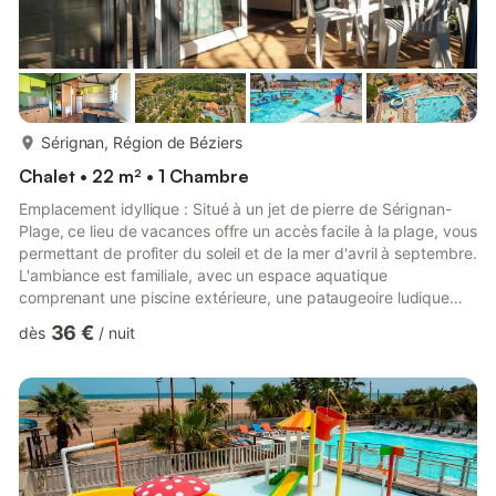
plus...
Sérignan, Région de Béziers
Chalet • 22 m² • 1 Chambre
Emplacement idyllique : Situé à un jet de pierre de Sérignan-
Plage, ce lieu de vacances offre un accès facile à la plage, vous
permettant de profiter du soleil et de la mer d'avril à septembre.
L'ambiance est familiale, avec un espace aquatique
comprenant une piscine extérieure, une pataugeoire ludique
pour les plus petits et deux toboggans pour les amateurs de
36 €
dès
/
nuit
sensations fortes. ` Services et installations : Vous apprécierez
les commodités sur place, notamment une épicerie, un bar, un
snack et une laverie. Des animations conviviales sont proposées
tout au long de la saison et un mini-club ...