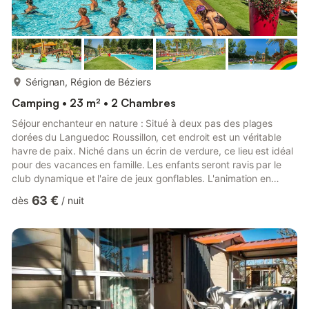
plus...
Sérignan, Région de Béziers
Camping • 23 m² • 2 Chambres
Séjour enchanteur en nature : Situé à deux pas des plages
dorées du Languedoc Roussillon, cet endroit est un véritable
havre de paix. Niché dans un écrin de verdure, ce lieu est idéal
pour des vacances en famille. Les enfants seront ravis par le
club dynamique et l'aire de jeux gonflables. L'animation en
saison estivale garantit une ambiance conviviale et festive. ` Un
63 €
dès
/
nuit
logement confortable et bien équipé : Le mobil-home de 23m²
offre un grand confort avec deux chambres, une climatisation,
une TV et une plancha. Profitez du salon de jardin sur la
terrasse semi-couverte pour des moments de dé...