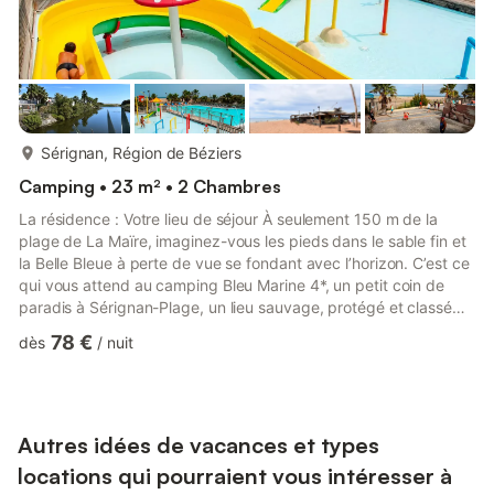
plus...
Sérignan, Région de Béziers
Camping • 23 m² • 2 Chambres
La résidence : Votre lieu de séjour À seulement 150 m de la
plage de La Maïre, imaginez-vous les pieds dans le sable fin et
la Belle Bleue à perte de vue se fondant avec l’horizon. C’est ce
qui vous attend au camping Bleu Marine 4*, un petit coin de
paradis à Sérignan-Plage, un lieu sauvage, protégé et classé
Natura 2000, ZE Spot parfait, tout simplement ! 8 km de sable
78 €
dès
/
nuit
fin s’offrent à vous entre mer et nature préservée. Et si la balade
vous tente, les alentours regorgent de paysages splendides à
explorer. Une piscine unique entre plage et étang avec son
bassin de nage chauffé et son bel es...
Autres idées de vacances et types
locations qui pourraient vous intéresser à