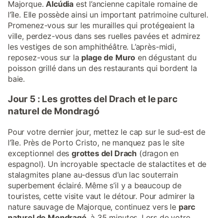
Majorque.
Alcúdia
est l’ancienne capitale romaine de
l’île. Elle possède ainsi un important patrimoine culturel.
Promenez-vous sur les murailles qui protégeaient la
ville, perdez-vous dans ses ruelles pavées et admirez
les vestiges de son amphithéâtre. L’après-midi,
reposez-vous sur la
plage de Muro
en dégustant du
poisson grillé dans un des restaurants qui bordent la
baie.
Jour 5 : Les grottes del Drach et le parc
naturel de Mondragó
Pour votre dernier jour, mettez le cap sur le sud-est de
l’île. Près de Porto Cristo, ne manquez pas le site
exceptionnel des
grottes del Drach
(dragon en
espagnol). Un incroyable spectacle de stalactites et de
stalagmites plane au-dessus d’un lac souterrain
superbement éclairé. Même s’il y a beaucoup de
touristes, cette visite vaut le détour. Pour admirer la
nature sauvage de Majorque, continuez vers le
parc
naturel de Mondragó
, à 35 minutes. Lors de votre