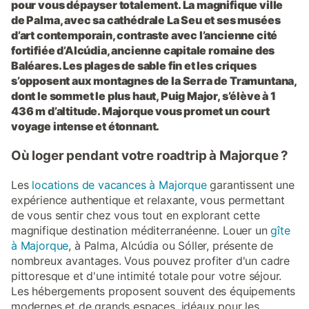
pour vous dépayser totalement. La magnifique ville
de Palma, avec sa cathédrale La Seu et ses musées
d’art contemporain, contraste avec l’ancienne cité
fortifiée d’Alcúdia, ancienne capitale romaine des
Baléares. Les plages de sable fin et les criques
s’opposent aux montagnes de la Serra de Tramuntana,
dont le sommet le plus haut, Puig Major, s’élève à 1
436 m d’altitude. Majorque vous promet un court
voyage intense et étonnant.
Où loger pendant votre roadtrip à Majorque ?
Les
locations de vacances à Majorque
garantissent une
expérience authentique et relaxante, vous permettant
de vous sentir chez vous tout en explorant cette
magnifique destination méditerranéenne. Louer un
gîte
à Majorque
, à Palma, Alcúdia ou Sóller, présente de
nombreux avantages. Vous pouvez profiter d'un cadre
pittoresque et d'une intimité totale pour votre séjour.
Les hébergements proposent souvent des équipements
modernes et de grands espaces, idéaux pour les