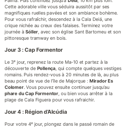
Palma. Puis continuez jusqu’à
Deiá
, 10 km plus loin.
Cette adorable ville vous séduira aussitôt par ses
magnifiques ruelles pavées et son ambiance bohème.
Pour vous rafraîchir, descendez à la Cala Deiá, une
crique nichée au creux des falaises. Terminez votre
journée à
Sóller
, avec son église Sant Bartomeu et son
pittoresque tramway en bois.
Jour 3 : Cap Formentor
Le 3ᵉ jour, reprenez la route Ma-10 et partez à la
découverte de
Pollença
, qui compte quelques vestiges
romains. Puis rendez-vous à 20 minutes de là, au plus
beau point de vue de l’île de Majorque :
Mirador Es
Colomer
. Vous pouvez ensuite continuer jusqu’au
phare du Cap Formentor
, ou bien vous arrêter à la
plage de Cala Figuera pour vous rafraichir.
Jour 4 : Région d’Alcúdia
Pour votre 4ᵉ jour, plongez dans le passé romain de