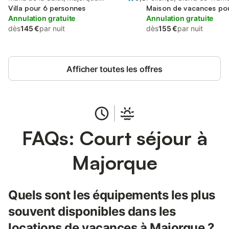
l'intérieur des terres
Villa pour 6 personnes
Maison de vacances po
Annulation gratuite
Annulation gratuite
dès
145 €
par nuit
dès
155 €
par nuit
Afficher toutes les offres
FAQs: Court séjour à
Majorque
Quels sont les équipements les plus
souvent disponibles dans les
locations de vacances à Majorque ?