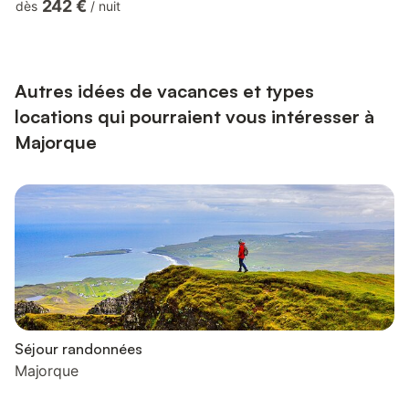
242 €
dès
/
nuit
que le salon principal n’est pas équipé de climatisation — nous
vous recommandons de profiter de la terrasse ombragée
pendant les heures les plus chaudes de l’après-midi. À
l’extérieur, l’espace piscine dispose de grands parasols pour s...
Autres idées de vacances et types
locations qui pourraient vous intéresser à
Majorque
Séjour randonnées
Majorque