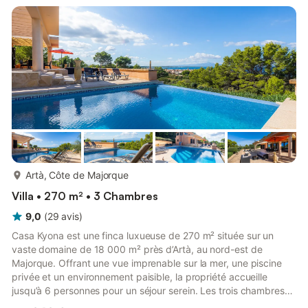
équipements de qualité de cette maison typique de Majorque
comprennent le Wi-Fi, la télévision par satellite, l...
plus...
Artà, Côte de Majorque
Villa • 270 m² • 3 Chambres
9,0
(
29
avis
)
Casa Kyona est une finca luxueuse de 270 m² située sur un
vaste domaine de 18 000 m² près d’Artà, au nord-est de
Majorque. Offrant une vue imprenable sur la mer, une piscine
privée et un environnement paisible, la propriété accueille
jusqu’à 6 personnes pour un séjour serein. Les trois chambres
sont toutes climatisées pour des nuits agréables. Veuillez noter