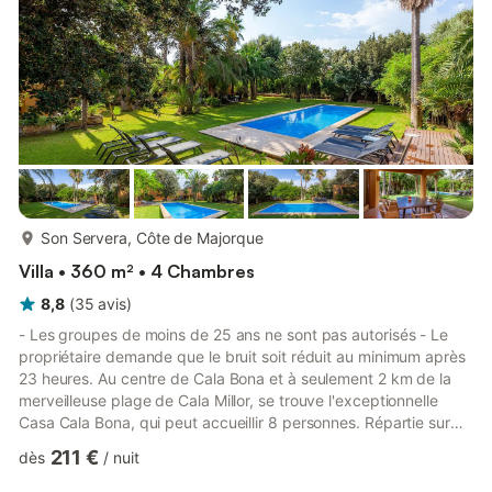
plus...
Son Servera, Côte de Majorque
Villa • 360 m² • 4 Chambres
8,8
(
35
avis
)
- Les groupes de moins de 25 ans ne sont pas autorisés - Le
propriétaire demande que le bruit soit réduit au minimum après
23 heures. Au centre de Cala Bona et à seulement 2 km de la
merveilleuse plage de Cala Millor, se trouve l'exceptionnelle
Casa Cala Bona, qui peut accueillir 8 personnes. Répartie sur
plusieurs étages, cette maison de vacances aux pièces
211 €
dès
/
nuit
ensoleillées et à l'architecture moderne dispose de 4 chambres,
3 salles de bains, 3 salons et une cuisine bien équipée. Les