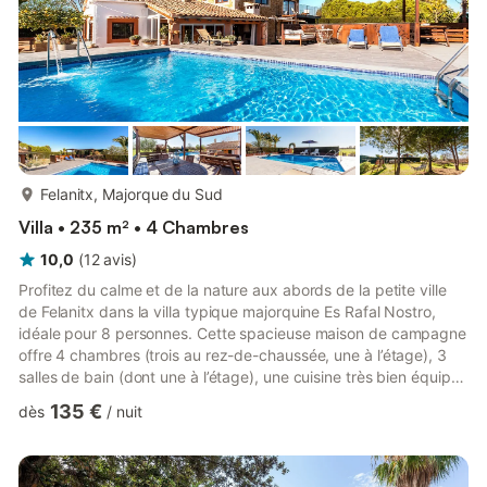
plus...
Felanitx, Majorque du Sud
Villa • 235 m² • 4 Chambres
10,0
(
12
avis
)
Profitez du calme et de la nature aux abords de la petite ville
de Felanitx dans la villa typique majorquine Es Rafal Nostro,
idéale pour 8 personnes. Cette spacieuse maison de campagne
offre 4 chambres (trois au rez-de-chaussée, une à l’étage), 3
salles de bain (dont une à l’étage), une cuisine très bien équipée
et un salon avec télévision par satellite et climatisation
135 €
dès
/
nuit
réversible, pour des vacances relaxantes en toute saison. Vous
bénéficierez également du Wi-Fi, d’une chaise haute, d’un lit
bébé et d’un parking. La terrasse couverte est entourée d’un
jardin méditerranéen. Une piscine d’e...