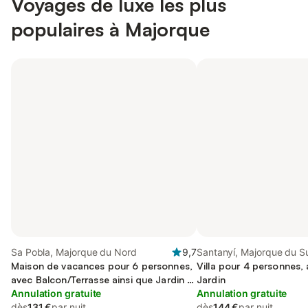
Voyages de luxe les plus
populaires à Majorque
Sa Pobla, Majorque du Nord
9,7
Santanyí, Majorque du S
Maison de vacances pour 6 personnes,
Villa pour 4 personnes, 
avec Balcon/Terrasse ainsi que Jardin et
Jardin
Piscine
Annulation gratuite
Annulation gratuite
dès
131 €
par nuit
dès
144 €
par nuit