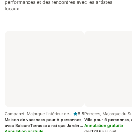
performances et des rencontres avec les artistes
locaux.
Campanet, Majorque l'intérieur des
8,8
Porreres, Majorque du S
terres
Maison de vacances pour 6 personnes,
Villa pour 5 personnes,
avec Balcon/Terrasse ainsi que Jardin et
Annulation gratuite
Piscine
Annulation gratuite
dès
174 €
par nuit