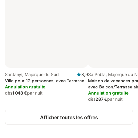
Santanyí, Majorque du Sud
8,9
Sa Pobla, Majorque du N
Villa pour 12 personnes, avec Terrasse
Maison de vacances pou
Annulation gratuite
avec Balcon/Terrasse ain
dès
1 048 €
par nuit
Piscine
Annulation gratuite
dès
287 €
par nuit
Afficher toutes les offres