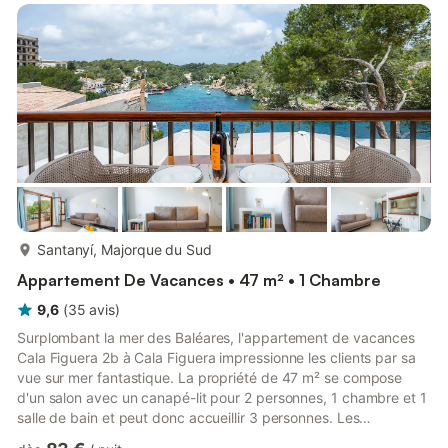
pourrez vous détendre sur le mobilier de jardin ou prendre le
soleil sur la terrasse plein air privée. L'espace e...
plus...
Santanyí, Majorque du Sud
Appartement De Vacances • 47 m² • 1 Chambre
9,6
(
35
avis
)
Surplombant la mer des Baléares, l'appartement de vacances
Cala Figuera 2b à Cala Figuera impressionne les clients par sa
vue sur mer fantastique. La propriété de 47 m² se compose
d'un salon avec un canapé-lit pour 2 personnes, 1 chambre et 1
salle de bain et peut donc accueillir 3 personnes. Les
équipements supplémentaires comprennent le Wi-Fi, une