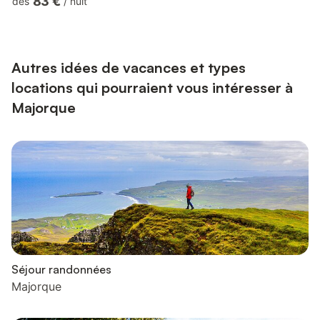
83 €
dès
/
nuit
télévision ainsi que la climatisation. Un lit bébé et une chaise
haute sont également disponibles. Cette location de vacances
dispose d'un balcon privé pour vos soirées de détente. Situé à
quelques pas de la mer, cet hébergement se trouve à 45 m...
Autres idées de vacances et types
locations qui pourraient vous intéresser à
Majorque
Séjour randonnées
Majorque