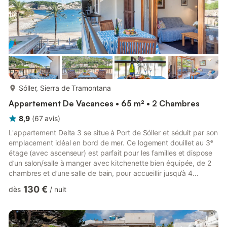
plus...
Sóller, Sierra de Tramontana
Appartement De Vacances • 65 m² • 2 Chambres
8,9
(
67
avis
)
L'appartement Delta 3 se situe à Port de Sóller et séduit par son
emplacement idéal en bord de mer. Ce logement douillet au 3ᵉ
étage (avec ascenseur) est parfait pour les familles et dispose
d’un salon/salle à manger avec kitchenette bien équipée, de 2
chambres et d’une salle de bain, pour accueillir jusqu’à 4
personnes. L’appartement, décoré avec soin, offre le Wi-Fi, la
130 €
dès
/
nuit
climatisation, une télévision, un lit bébé et une chaise haute. Le
point fort est le grand balcon couvert, idéal pour partager des
repas tout en profitant d’une vue partielle sur la colline et la mer.
Un supermarché se tro...