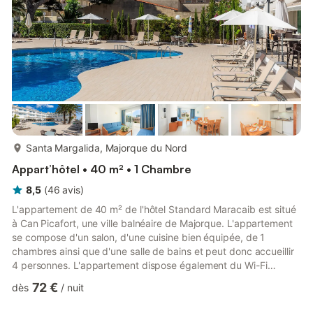
plus...
Santa Margalida, Majorque du Nord
Appart’hôtel • 40 m² • 1 Chambre
8,5
(
46
avis
)
L'appartement de 40 m² de l'hôtel Standard Maracaib est situé
à Can Picafort, une ville balnéaire de Majorque. L'appartement
se compose d'un salon, d'une cuisine bien équipée, de 1
chambres ainsi que d'une salle de bains et peut donc accueillir
4 personnes. L'appartement dispose également du Wi-Fi
(permettant des appels vidéo), de la climatisation et d'une
72 €
dès
/
nuit
télévision par satellite. Les enfants sont autorisés et un lit bébé
et une chaise haute sont disponibles (sur demande). Vous