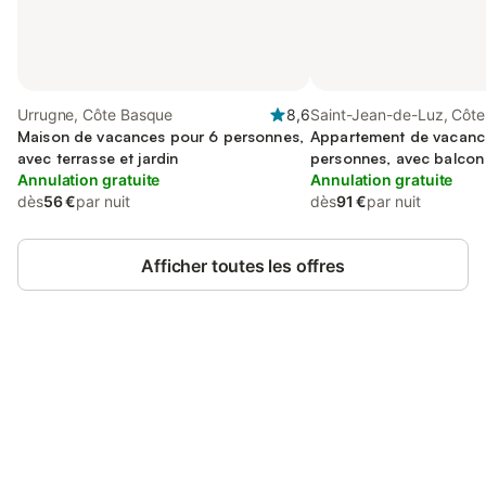
Urrugne, Côte Basque
8,6
Saint-Jean-de-Luz, Côt
Maison de vacances pour 6 personnes,
Appartement de vacanc
avec terrasse et jardin
personnes, avec balcon
Annulation gratuite
Annulation gratuite
dès
56 €
par nuit
dès
91 €
par nuit
Afficher toutes les offres
Connectez-vous et économisez
Se connecter
jusqu'à 10% sur nos logements.