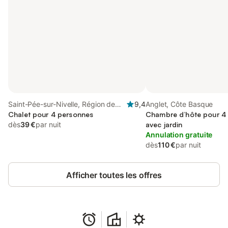
Saint-Pée-sur-Nivelle, Région de
9,4
Anglet, Côte Basque
Bayonne
Chalet pour 4 personnes
Chambre d’hôte pour 4
dès
39 €
par nuit
avec jardin
Annulation gratuite
dès
110 €
par nuit
Afficher toutes les offres