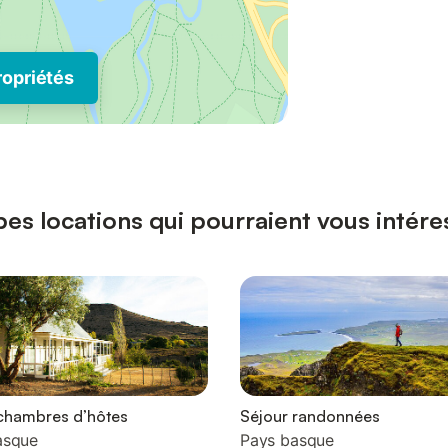
ropriétés
pes locations qui pourraient vous intér
chambres d’hôtes
Séjour randonnées
asque
Pays basque