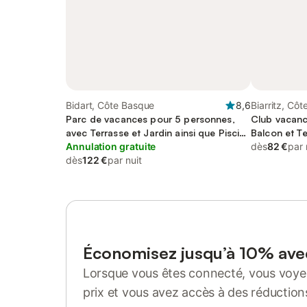
Bidart, Côte Basque
8,6
Biarritz, Cô
Parc de vacances pour 5 personnes,
Club vacanc
avec Terrasse et Jardin ainsi que Piscine
Balcon et Te
et Sauna
Annulation gratuite
enfant et Pi
dès
82 €
par 
dès
122 €
par nuit
Économisez jusqu’à 10% av
Lorsque vous êtes connecté, vous voyez
prix et vous avez accès à des réduction