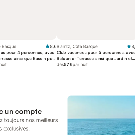
te Basque
8,6
Biarritz, Côte Basque
8
es pour 4 personnes, avec
Club vacances pour 5 personnes, ave
rrasse ainsi que Bassin pour
Balcon et Terrasse ainsi que Jardin et
scine
nuit
Piscine
dès
57 €
par nuit
ec un compte
 toujours nos meilleurs
s exclusives.