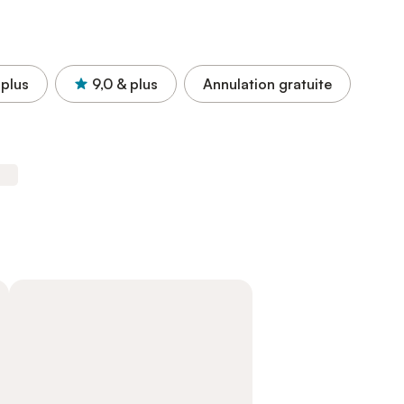
 plus
9,0
& plus
Annulation gratuite