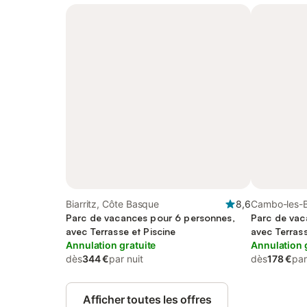
Biarritz, Côte Basque
8,6
Cambo-les-B
Parc de vacances pour 6 personnes,
Bayonne
Parc de vac
avec Terrasse et Piscine
avec Terrass
Annulation gratuite
Annulation 
dès
344 €
par nuit
dès
178 €
par
Afficher toutes les offres