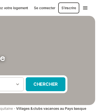
ez votre logement
Se connecter
S'inscrire
ue
CHERCHER
·
quitaine
Villages & clubs vacances au Pays basque