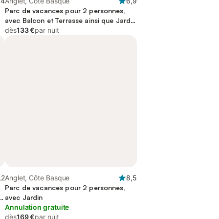
,4
Anglet, Côte Basque
6,9
Parc de vacances pour 2 personnes,
avec Balcon et Terrasse ainsi que Jardin
et Piscine
dès
133 €
par nuit
,2
Anglet, Côte Basque
8,5
Parc de vacances pour 2 personnes,
in
avec Jardin
Annulation gratuite
dès
169 €
par nuit