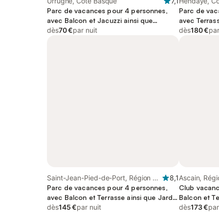
Urrugne, Côte Basque
7,1
Hendaye, C
Parc de vacances pour 4 personnes,
Parc de vac
avec Balcon et Jacuzzi ainsi que
avec Terrass
Terrasse et Jardin
dès
70 €
par nuit
Piscine
dès
180 €
par
Saint-Jean-Pied-de-Port, Région de
8,1
Ascain, Rég
Bayonne
Parc de vacances pour 4 personnes,
Club vacanc
avec Balcon et Terrasse ainsi que Jardin
Balcon et Te
et Bassin pour enfant
dès
145 €
par nuit
Piscine
dès
173 €
par