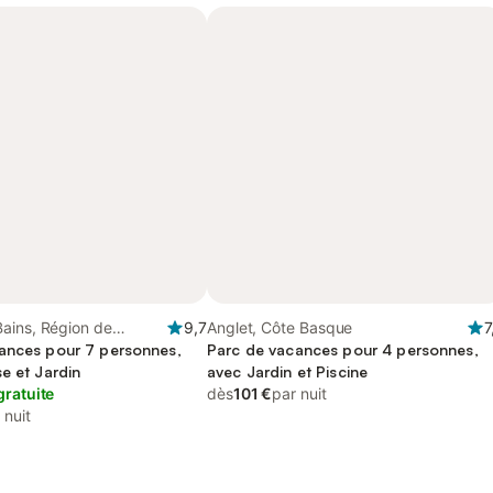
ains, Région de
9,7
Anglet, Côte Basque
7
ances pour 7 personnes,
Parc de vacances pour 4 personnes,
e et Jardin
avec Jardin et Piscine
gratuite
dès
101 €
par nuit
 nuit