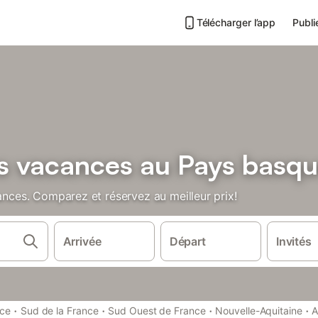
Télécharger l’app
Publi
bs vacances au Pays basq
cances. Comparez et réservez au meilleur prix!
Arrivée
Départ
Invités
·
·
·
·
nce
Sud de la France
Sud Ouest de France
Nouvelle-Aquitaine
A