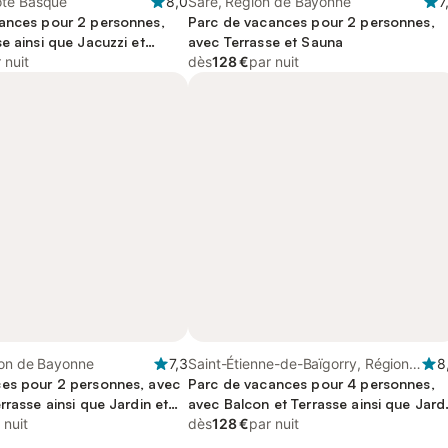
ôte Basque
8,0
Sare, Région de Bayonne
7
ances pour 2 personnes,
Parc de vacances pour 2 personnes,
e ainsi que Jacuzzi et
avec Terrasse et Sauna
 nuit
dès
128 €
par nuit
ion de Bayonne
7,3
Saint-Étienne-de-Baïgorry, Région
8
es pour 2 personnes, avec
de Bayonne
Parc de vacances pour 4 personnes,
rrasse ainsi que Jardin et
avec Balcon et Terrasse ainsi que Jard
 nuit
et Piscine
dès
128 €
par nuit