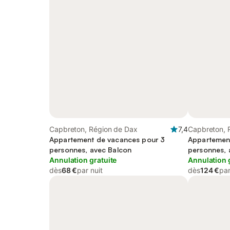
Capbreton, Région de Dax
7,4
Capbreton, 
Appartement de vacances pour 3
Appartemen
personnes, avec Balcon
personnes, 
Annulation gratuite
Annulation 
dès
68 €
par nuit
dès
124 €
par