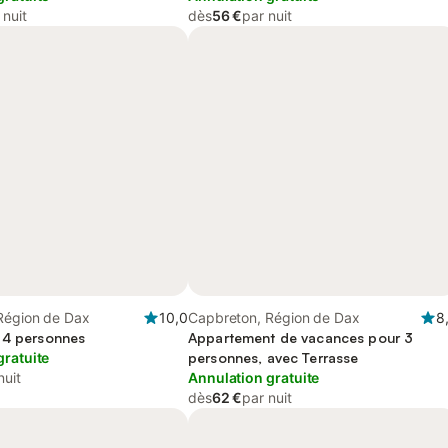
 nuit
dès
56 €
par nuit
Région de Dax
10,0
Capbreton, Région de Dax
8
 4 personnes
Appartement de vacances pour 3
gratuite
personnes, avec Terrasse
nuit
Annulation gratuite
dès
62 €
par nuit