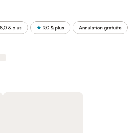
8,0
& plus
9,0
& plus
Annulation gratuite