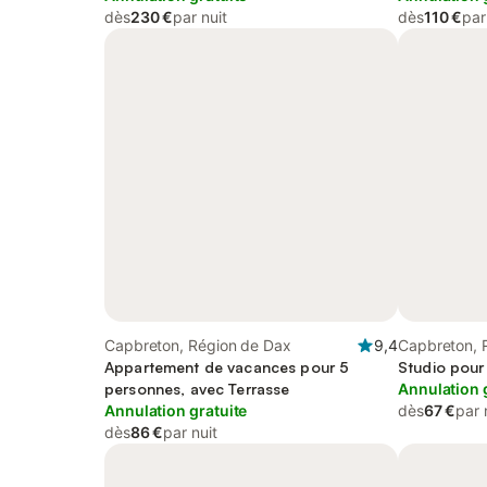
dès
230 €
par nuit
dès
110 €
par
Capbreton, Région de Dax
9,4
Capbreton, 
Appartement de vacances pour 5
Studio pour
personnes, avec Terrasse
Annulation 
Annulation gratuite
dès
67 €
par 
dès
86 €
par nuit