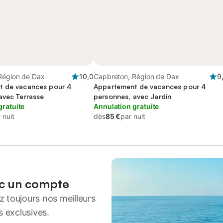
Région de Dax
10,0
Capbreton, Région de Dax
9
t de vacances pour 4
Appartement de vacances pour 4
avec Terrasse
personnes, avec Jardin
gratuite
Annulation gratuite
 nuit
dès
85 €
par nuit
ec un compte
 toujours nos meilleurs
s exclusives.