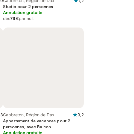
,0
Capbreton, Région de Dax
7,2
Studio pour 2 personnes
Annulation gratuite
dès
79 €
par nuit
,3
Capbreton, Région de Dax
9,2
Appartement de vacances pour 2
personnes, avec Balcon
Annulation gratuite