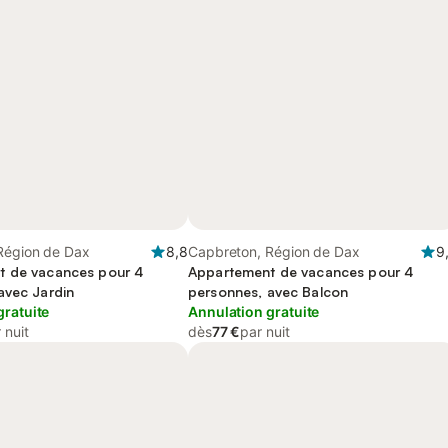
Région de Dax
8,8
Capbreton, Région de Dax
9
t de vacances pour 4
Appartement de vacances pour 4
avec Jardin
personnes, avec Balcon
gratuite
Annulation gratuite
 nuit
dès
77 €
par nuit