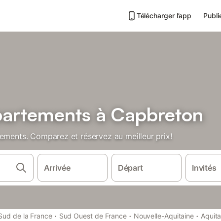
Télécharger l’app
Publi
partements à Capbreton
tements. Comparez et réservez au meilleur prix!
Arrivée
Départ
Invités
·
·
·
Sud de la France
Sud Ouest de France
Nouvelle-Aquitaine
Aquita