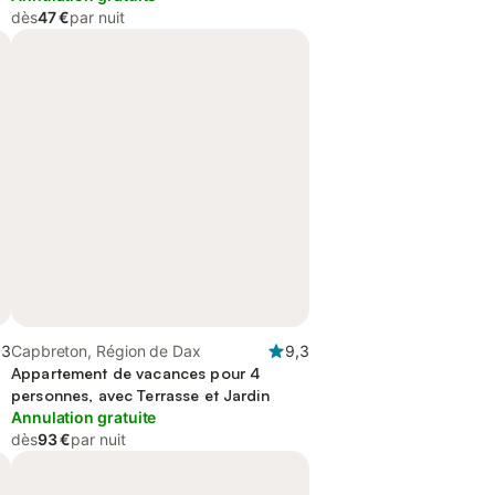
dès
47 €
par nuit
,3
Capbreton, Région de Dax
9,3
Appartement de vacances pour 4
personnes, avec Terrasse et Jardin
Annulation gratuite
dès
93 €
par nuit