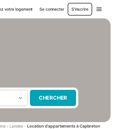
ez votre logement
Se connecter
S'inscrire
CHERCHER
·
·
ine
Landes
Location d’appartements à Capbreton