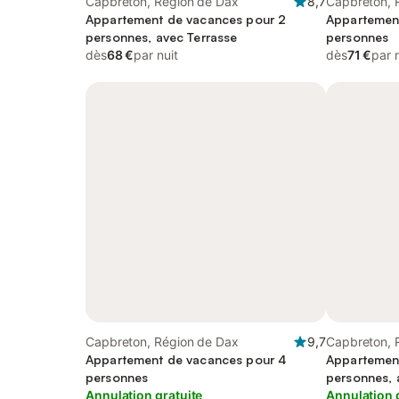
Capbreton, Région de Dax
8,7
Capbreton, 
Appartement de vacances pour 2
Appartemen
personnes, avec Terrasse
personnes
dès
68 €
par nuit
dès
71 €
par 
Capbreton, Région de Dax
9,7
Capbreton, 
Appartement de vacances pour 4
Appartemen
personnes
personnes, 
Annulation gratuite
Annulation 