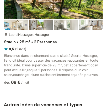
plus...
Lac d'Hossegor, Hossegor
Studio • 28 m² • 2 Personnes
8,5
(
2
avis
)
Bienvenue dans ce charmant studio situé à Soorts-Hossegor,
l'endroit idéal pour passer des vacances reposantes en toute
tranquillité. D'une superficie de 28 m², cet appartement cosy
peut accueillir jusqu'à 2 personnes. Il dispose d'un coin
salon/couchage, d'une cuisine entièrement équipée pour vos
repas, et d'une salle de bains moderne. Pour plus de confort,
68 €
dès
/
nuit
vous trouverez un Wi-Fi haut débit, parfait pour vos appels
vidéo, ainsi qu'une télévision pour vos moments de détente.
Veuillez noter que ce studio ne propose pas de climatisation,
mais tout le nécessaire est prévu pour que vous passie...
Autres idées de vacances et types