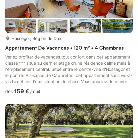
plus...
Hossegor, Région de Dax
Appartement De Vacances • 120 m² • 4 Chambres
Venez profiter de vacances tout confort dans cet appartement
classé *** situé au dernier étage d'une résidence calme mais à
l'emplacement central. Situé entre le centre-ville d'Hossegor et
le port de Plaisance de Capbreton, cet appartement sans vis-à-
vis bénéficie d'une situation de choix. Vous pourrez découvrir
toutes les attractions du centre de la station balnéaire à pied,
159 €
dès
/
nuit
ses boutiques ainsi que ses nombreux bars et restaurants.
Equipé de tout le confort moderne, cet appartement en duplex
présente une superficie de 120 m², garantissant espace et
intimité pour tous. Au rez-de-chaussée, s...