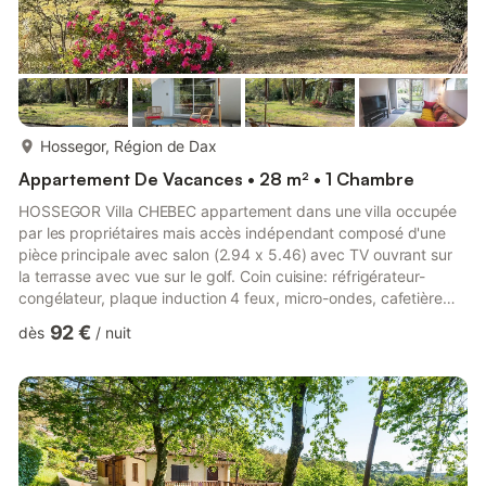
plus...
Hossegor, Région de Dax
Appartement De Vacances • 28 m² • 1 Chambre
HOSSEGOR Villa CHEBEC appartement dans une villa occupée
par les propriétaires mais accès indépendant composé d'une
pièce principale avec salon (2.94 x 5.46) avec TV ouvrant sur
la terrasse avec vue sur le golf. Coin cuisine: réfrigérateur-
congélateur, plaque induction 4 feux, micro-ondes, cafetière
Nespresso, lave-linge et sèche-linge. Chambre (2.84 x 2.83)
92 €
dès
/
nuit
ouvrant sur façade et jardin côté rue du golf : 2 lits en 80
rapprochés (une seule couette). Salle de douche attenante
(2.17 x 0.90): douche et vasque. WC suspendus avec lave-
mains. Dans le jardin, un rack pour stationner les vélos. Pos...