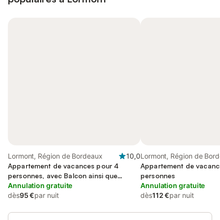
Lormont, Région de Bordeaux
10,0
Lormont, Région de Bor
Appartement de vacances pour 4
Appartement de vacanc
personnes, avec Balcon ainsi que
personnes
Terrasse et Jardin
Annulation gratuite
Annulation gratuite
dès
95 €
par nuit
dès
112 €
par nuit