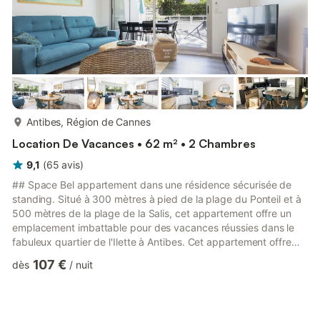
plus...
Antibes, Région de Cannes
Location De Vacances • 62 m² • 2 Chambres
9,1
(
65
avis
)
## Space Bel appartement dans une résidence sécurisée de
standing. Situé à 300 mètres à pied de la plage du Ponteil et à
500 mètres de la plage de la Salis, cet appartement offre un
emplacement imbattable pour des vacances réussies dans le
fabuleux quartier de l'Ilette à Antibes. Cet appartement offre
des prestations idéales pour vos séjours avec une large place
107 €
dès
/
nuit
de parking privée en box en sous-sol (hauteur maximale 1,89
m), ascenseur. Appartement traversant avec terrasse.
Climatisation dans le séjour ainsi que dans les deux chambres.
Pour plus de confort, les deux chambres ainsi que la sal...