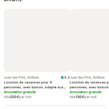
Juan-les-Pins, Antibes
9,3
Juan-les-Pins, Antibes
Location de vacances pour 4
Location de vacances p
personnes, avec balcon, adapté aux
personnes, avec balcon
familles
Annulation gratuite
Annulation gratuite
dès
320 €
par nuit
dès
130 €
par nuit