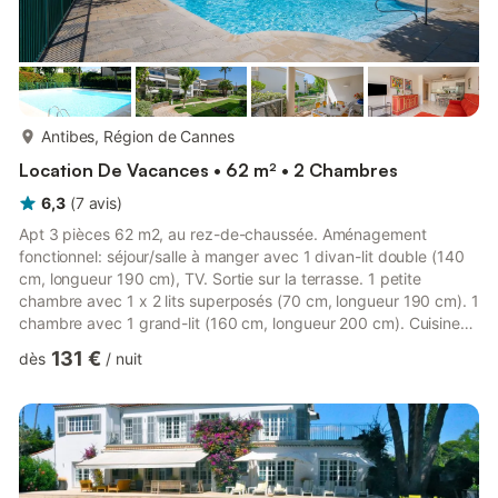
plus...
Antibes, Région de Cannes
Location De Vacances • 62 m² • 2 Chambres
6,3
(
7
avis
)
Apt 3 pièces 62 m2, au rez-de-chaussée. Aménagement
fonctionnel: séjour/salle à manger avec 1 divan-lit double (140
cm, longueur 190 cm), TV. Sortie sur la terrasse. 1 petite
chambre avec 1 x 2 lits superposés (70 cm, longueur 190 cm). 1
chambre avec 1 grand-lit (160 cm, longueur 200 cm). Cuisine
ouverte (four, lave-vaisselle, 4 plaques vitrocéramiques,
131 €
dès
/
nuit
congélateur). Douche/bidet/WC, WC séparé. Chauffage
électrique. Terrasse 18 m2. Meubles de terrasse. Vue sur le
jardin. A disposition: lave-linge. Internet (Connexion WIFI,
gratuit). Place de parking (couvert). Adapté(e) aux familles.
060041...