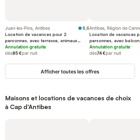
Juan-les-Pins, Antibes
8,6
Antibes, Région de Cann
Location de vacances pour 2
Location de vacances p
personnes, avec terrasse, animaux
personnes, avec balcon
acceptés
Annulation gratuite
acceptés
Annulation gratuite
dès
85 €
par nuit
dès
74 €
par nuit
Afficher toutes les offres
Maisons et locations de vacances de choix
à Cap d’Antibes