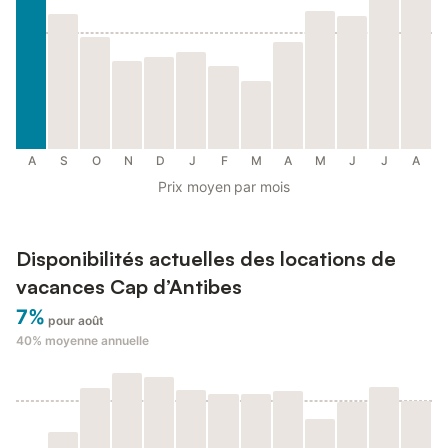
A
S
O
N
D
J
F
M
A
M
J
J
A
Prix moyen par mois
Disponibilités actuelles des locations de
vacances Cap d’Antibes
7%
pour août
40%
moyenne annuelle