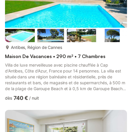
plus...
Antibes, Région de Cannes
Maison De Vacances • 290 m² • 7 Chambres
Villa de luxe merveilleuse avec piscine chauffée à Cap
d'Antibes, Côte d'Azur, France pour 14 personnes. La villa est
située dans une région balnéaire et résidentielle, près de
restaurants et bars, de magasins et de supermarchés, à 500 m
de la plage de Garoupe Beach et à 0,5 km de Garoupe Beach.
La villa a 7 chambres à coucher, 5 salles de bain et 1 toilette
740 €
dès
/
nuit
pour les invités, réparties sur 2 étages. Le logement offre
beaucoup d'intimité, un jardin merveilleux avec pelouse, gravier
et d´arbres et une piscine chauffée merveilleuse. Le comfort et
le voisinage de la plage, d'endroits pour faire...