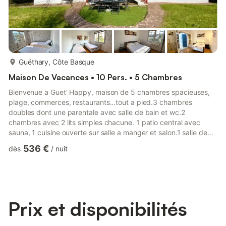
plus...
Guéthary, Côte Basque
Maison De Vacances • 10 Pers. • 5 Chambres
Bienvenue a Guet' Happy, maison de 5 chambres spacieuses,
plage, commerces, restaurants...tout a pied.3 chambres
doubles dont une parentale avec salle de bain et wc.2
chambres avec 2 lits simples chacune. 1 patio central avec
sauna, 1 cuisine ouverte sur salle a manger et salon.1 salle de
bain avec wc, 1 wc séparé et 1 douche de sortie de plage.1
536 €
dès
/
nuit
jardin clôturé avec un espace repas, grill et brasero pour
partager des moments conviviaux en plein air!!
Prix et disponibilités