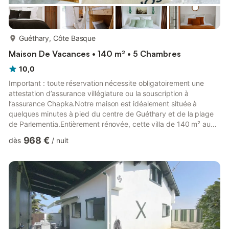
plus...
Guéthary, Côte Basque
Maison De Vacances • 140 m² • 5 Chambres
10,0
Important : toute réservation nécessite obligatoirement une
attestation d’assurance villégiature ou la souscription à
l’assurance Chapka.Notre maison est idéalement située à
quelques minutes à pied du centre de Guéthary et de la plage
de Parlementia.Entièrement rénovée, cette villa de 140 m² au
style unique est installée sur un terrain de 1500 m². Tout a été
968 €
dès
/
nuit
pensé pour vous offrir des vacances mémorables.La capacité
maximale est de 8 adultes et 5 enfants, merci de nous
contacter pour toute demande spécifique.Vous pourrez profiter
d’une piscine chauffée (15 m × 3 m), d’un sauna, d’un four à ...