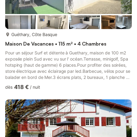
plus...
Guéthary, Côte Basque
Maison De Vacances • 115 m² • 4 Chambres
Pour un séjour Surf et détente à Guethary, maison de 100 m2
exposée plein Sud avec vu sur l' océan.Terrasse, minigolf, Spa
hotsping (haut de gamme) 6 places.Pour profiter des soirées,
store électrique avec éclairage par led.Barbecue, vélos pour se
balader en bord de Mer.3 écrans plats, 2 bureaux, 1 planche de
surf en mousse 8.4 pour votre séjour.Plage à 8 minutes à pied,
418 €
dès
/
nuit
et commerces à proximité.2 places de parking privatives.
Terrain de pétanque. Location Samedi au Samedi de
préférence