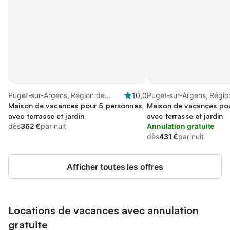
Puget-sur-Argens, Région de
10,0
Puget-sur-Argens, Régio
Draguignan
Maison de vacances pour 5 personnes,
Draguignan
Maison de vacances pou
avec terrasse et jardin
avec terrasse et jardin
dès
362 €
par nuit
Annulation gratuite
dès
431 €
par nuit
Afficher toutes les offres
Locations de vacances avec annulation
gratuite