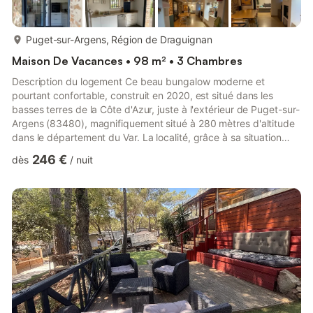
plus...
Puget-sur-Argens, Région de Draguignan
Maison De Vacances • 98 m² • 3 Chambres
Description du logement Ce beau bungalow moderne et
pourtant confortable, construit en 2020, est situé dans les
basses terres de la Côte d'Azur, juste à l'extérieur de Puget-sur-
Argens (83480), magnifiquement situé à 280 mètres d'altitude
dans le département du Var. La localité, grâce à sa situation
pittoresque entre le Haut Var et la Côte d'Azur, est une
246 €
dès
/
nuit
destination de vacances extrêmement agréable, que ce soit
pour des excursions le long de la côte ou dans le magnifique
arrière-pays provençal. À proximité des villages provençaux de
Roquebrune-sur-Agnes, Bagnols-en-Forêt, non loin de Fréju...