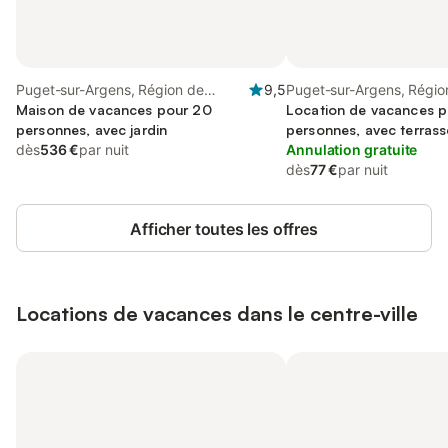
Puget-sur-Argens, Région de
9,5
Puget-sur-Argens, Régio
Draguignan
Maison de vacances pour 20
Draguignan
Location de vacances p
personnes, avec jardin
personnes, avec terrass
dès
536 €
par nuit
Annulation gratuite
dès
77 €
par nuit
Afficher toutes les offres
Locations de vacances dans le centre-ville