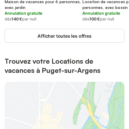
Draguignan
Maison de vacances pour 6 personnes,
Draguignan
Location de vacances p
avec jardin
personnes, avec bassin 
Annulation gratuite
jacuzzi, adapté aux fami
Annulation gratuite
dès
140 €
par nuit
dès
100 €
par nuit
Afficher toutes les offres
Trouvez votre Locations de
vacances à Puget-sur-Argens