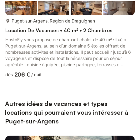
plus...
Puget-sur-Argens, Région de Draguignan
Location De Vacances • 40 m² • 2 Chambres
HostnFly vous propose ce charmant chalet de 40 m² situé à
Puget-sur-Argens, au sein d’un domaine 5 étoiles offrant de
nombreuses activités et installations. Il peut accueillir jusqu’à 6
voyageurs et dispose de tout le nécessaire pour un séjour
agréable : cuisine équipée, piscine partagée, terrasses et
parking privé. Très bon séjour ! ## Logement Ce beau logement
206 €
dès
/
nuit
à Puget-sur-Argens est idéal pour des vacances en famille ou
entre amis. Situé dans un domaine 5 étoiles, il combine confort
et détente. Le chalet dispose d’un bel espace de vie et peut
accueillir jusqu’à 6 personnes pour un séjour ...
Autres idées de vacances et types
locations qui pourraient vous intéresser à
Puget-sur-Argens