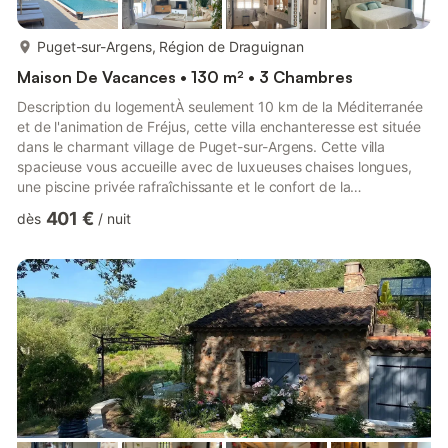
plus...
Puget-sur-Argens, Région de Draguignan
Maison De Vacances • 130 m² • 3 Chambres
Description du logementÀ seulement 10 km de la Méditerranée
et de l'animation de Fréjus, cette villa enchanteresse est située
dans le charmant village de Puget-sur-Argens. Cette villa
spacieuse vous accueille avec de luxueuses chaises longues,
une piscine privée rafraîchissante et le confort de la
climatisation. Profitez du soleil méditerranéen sur la grande
401 €
dès
/
nuit
terrasse ou cherchez l'ombre sous le grand parasol. Le
barbecue est là pour vous permettre de passer des soirées
agréables. Vos vacances de rêve commencent ici !Bienvenue à
Puget-sur-Argens, un joyau pittoresque situé à seulement 10
km ...