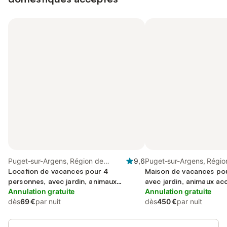
Puget-sur-Argens, Région de
9,6
Puget-sur-Argens, Régio
Draguignan
Location de vacances pour 4
Draguignan
Maison de vacances pou
personnes, avec jardin, animaux
avec jardin, animaux ac
acceptés
Annulation gratuite
Annulation gratuite
dès
69 €
par nuit
dès
450 €
par nuit