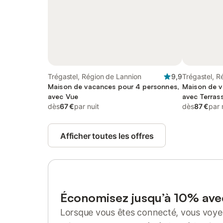
Trégastel, Région de Lannion
9,9
Trégastel, R
Maison de vacances pour 4 personnes,
Maison de v
avec Vue
avec Terrass
dès
67 €
par nuit
dès
87 €
par 
Afficher toutes les offres
Économisez jusqu’à 10% av
Lorsque vous êtes connecté, vous voyez