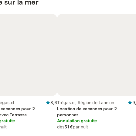
 sur la mer
égastel
8,6
Trégastel, Région de Lannion
9
 vacances pour 2
Location de vacances pour 2
avec Terrasse
personnes
gratuite
Annulation gratuite
nuit
dès
51 €
par nuit