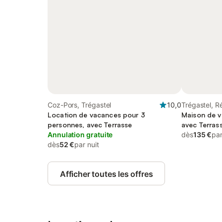
Coz-Pors, Trégastel
10,0
Trégastel, R
Location de vacances pour 3
Maison de v
personnes, avec Terrasse
avec Terrass
Annulation gratuite
dès
135 €
par
dès
52 €
par nuit
Afficher toutes les offres