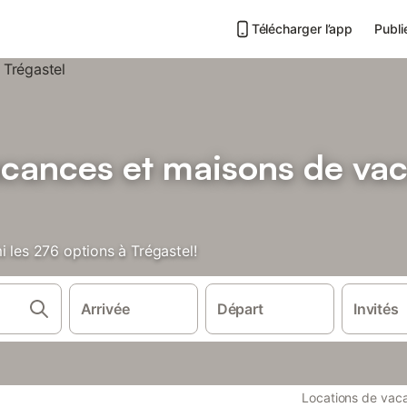
Télécharger l’app
Publi
acances et maisons de va
i les 276 options à Trégastel!
Arrivée
Départ
Invités
Locations de vac