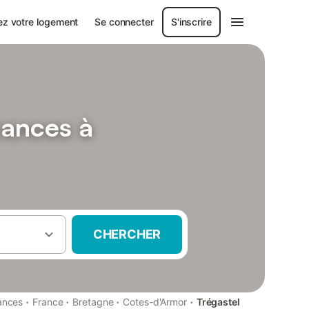
ez votre logement
Se connecter
S'inscrire
cances à
CHERCHER
·
·
·
·
ances
France
Bretagne
Cotes-d'Armor
Trégastel