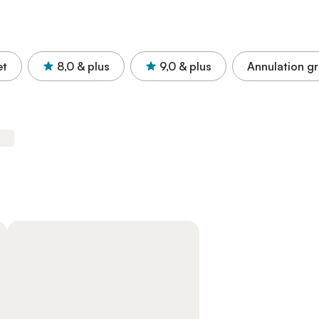
et
8,0
& plus
9,0
& plus
Annulation gr