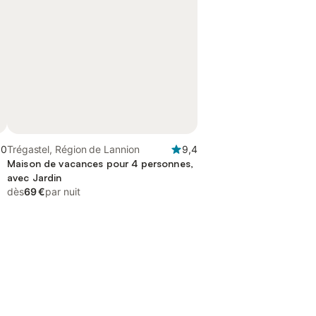
,0
Trégastel, Région de Lannion
9,4
Maison de vacances pour 4 personnes,
avec Jardin
dès
69 €
par nuit