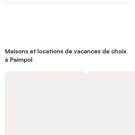
Connectez-vous et économisez
Se connecter
jusqu'à 10% sur nos logements.
Maisons et locations de vacances de choix
à Paimpol