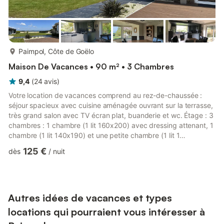
plus...
Paimpol, Côte de Goëlo
Maison De Vacances • 90 m² • 3 Chambres
9,4
(
24
avis
)
Votre location de vacances comprend au rez-de-chaussée :
séjour spacieux avec cuisine aménagée ouvrant sur la terrasse,
très grand salon avec TV écran plat, buanderie et wc. Étage : 3
chambres : 1 chambre (1 lit 160x200) avec dressing attenant, 1
chambre (1 lit 140x190) et une petite chambre (1 lit 1
personne), salle d'eau (douche) et wc. Grand terrain de 750 m²
125 €
dès
/
nuit
clos. Envie d'un séjour en bord de mer, réservez vite cette
maison entièrement rénovée bénéficiant d'une magnifique vue
sur l'Ile de Pors Even et de Bréhat. Vous rejoindrez à pied la
plage de Port Lazo et celle de Kerarzic à 1.5 km....
Autres idées de vacances et types
locations qui pourraient vous intéresser à