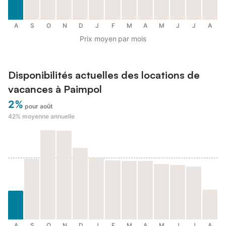
A
S
O
N
D
J
F
M
A
M
J
J
A
Prix moyen par mois
Disponibilités actuelles des locations de
vacances à Paimpol
2%
pour août
42%
moyenne annuelle
A
S
O
N
D
J
F
M
A
M
J
J
A