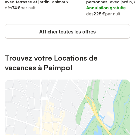
avec terrasse et jardin, animaux
personnes, avec jardin,
acceptés
dès
74 €
par nuit
familles
Annulation gratuite
dès
225 €
par nuit
Afficher toutes les offres
Trouvez votre Locations de
vacances à Paimpol