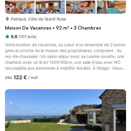
plus...
Paimpol, Côte de Granit Rose
Maison De Vacances • 92 m² • 3 Chambres
9,8
(
101
avis
)
Votre location de vacances, au cœur d'un ensemble de 2 autres
gites et proche de la maison des propriétaires, comprend : Au
rez-de-chaussée : Un salon séjour avec sa cuisine ouverte, une
chambre avec un lit en 140X190cm, une salle d'eau avec WC
(accessible aux personnes à mobilité réduite). À l'étage : Deux
chambres (un lit en 140 cm et deux lits de 90 cm) une salle de
122 €
dès
/
nuit
bain et un WC indépendant. À l'extérieur : Une terrasse
privative et un jardin commun avec les autres locations. Places
de stationnement pour votre véhicule devant le gite. Piscine
intérieure chauffée (commune aux autres gite...