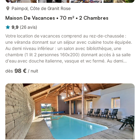
plus...
Paimpol, Côte de Granit Rose
Maison De Vacances • 70 m² • 2 Chambres
9,9
(
26
avis
)
Votre location de vacances comprend au rez-de-chaussée :
une véranda donnant sur un séjour avec cuisine toute équipée.
Au demi niveau inférieur : un salon avec bibliothèque, une
chambre (1 lit 2 personnes 160x200) donnant accès à sa salle
d'eau avec douche italienne, vasque et wc fermé. Au demi
niveau supérieur : une chambre (avec 2 lits 1 personne de
98 €
dès
/
nuit
80x200 pouvant se jumeler) donnant accès à sa salle d'eau
avec douche italienne, vasque et wc fermé. On notera bien que
les 2 chambres ne sont pas au même niveau. Une télévision par
internet donc multichaînes en bas et une télévision sur TNT S...