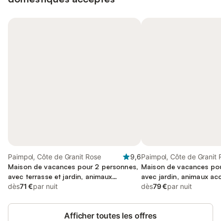
Paimpol, Côte de Granit Rose
9,6
Paimpol, Côte de Granit 
Maison de vacances pour 2 personnes,
Maison de vacances pou
avec terrasse et jardin, animaux
avec jardin, animaux ac
acceptés
dès
71 €
par nuit
dès
79 €
par nuit
Afficher toutes les offres