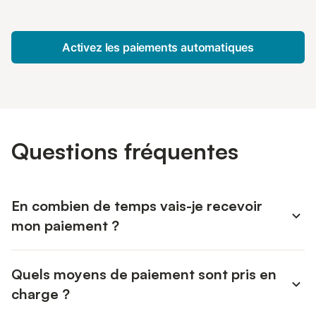
Activez les paiements automatiques
Questions fréquentes
En combien de temps vais-je recevoir
mon paiement ?
Les paiements sont effectués via un système de
Quels moyens de paiement sont pris en
paiement instantané, généralement le jour même de
l'arrivée du voyageur, l'argent arrive donc en général en
charge ?
quelques minutes après l'envoi. Toutefois, le tout