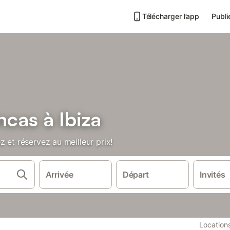
Télécharger l’app
Publi
ncas à Ibiza
 et réservez au meilleur prix!
Arrivée
Départ
Invités
Location