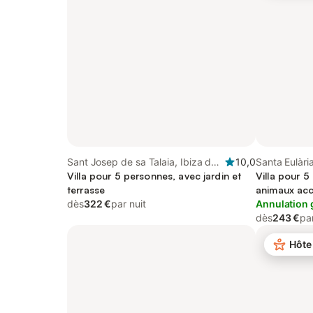
Sant Josep de sa Talaia, Ibiza du
10,0
Santa Eulària
Sud
Villa pour 5 personnes, avec jardin et
Villa pour 5
terrasse
animaux ac
dès
322 €
par nuit
Annulation 
dès
243 €
par
Hôte