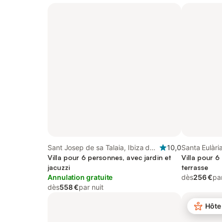
Sant Josep de sa Talaia, Ibiza du
10,0
Santa Eulària
Sud
Villa pour 6 personnes, avec jardin et
Villa pour 6
jacuzzi
terrasse
Annulation gratuite
dès
256 €
par
dès
558 €
par nuit
Hôte