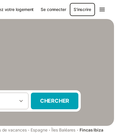
ez votre logement
Se connecter
S'inscrire
CHERCHER
·
·
·
s de vacances
Espagne
Îles Baléares
Fincas Ibiza