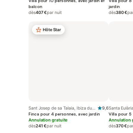
Sud
Villa pour 10 personnes, avec jardin et
Villa pour 8
balcon
jardin
dès
407 €
par nuit
dès
380 €
par
Hôte Star
Sant Josep de sa Talaia, Ibiza du
9,6
Santa Eulària
Sud
Finca pour 4 personnes, avec jardin
Villa pour 5
Annulation gratuite
Annulation 
dès
241 €
par nuit
dès
370 €
par