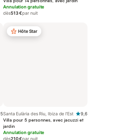
Villa pour 14 personnes, avec jardin
Annulation gratuite
dès
513 €
par nuit
Hôte Star
,5
Santa Eulària des Riu, Ibiza de l'Est
9,6
Villa pour 5 personnes, avec jacuzzi et
jardin
Annulation gratuite
dès
210 €
par nuit