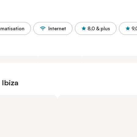
imatisation
Internet
8,0
& plus
9,
 Ibiza