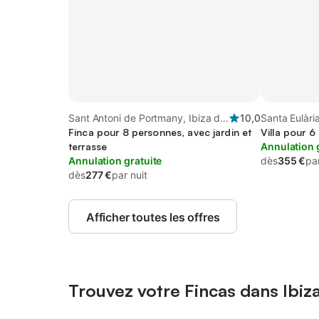
Sant Antoni de Portmany, Ibiza de
10,0
Santa Eulària
l'Ouest
Finca pour 8 personnes, avec jardin et
Villa pour 6
terrasse
Annulation 
Annulation gratuite
dès
355 €
par
dès
277 €
par nuit
Afficher toutes les offres
Trouvez votre Fincas dans Ibiz