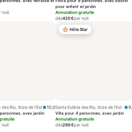
 personnes, avec terrasse et
Finca pour 8 personnes, avec bassin
pour enfant et jardin
 nuit
Annulation gratuite
dès
420 €
par nuit
Hôte Star
 des Riu, Ibiza de l'Est
10,0
Santa Eulària des Riu, Ibiza de l'Est
9
 personnes, avec jardin
Villa pour 4 personnes, avec jardin
gratuite
Annulation gratuite
 nuit
dès
299 €
par nuit