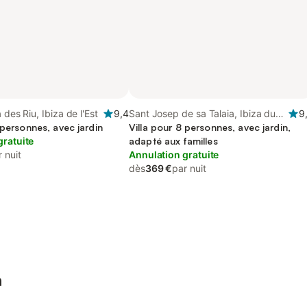
 des Riu, Ibiza de l'Est
9,4
Sant Josep de sa Talaia, Ibiza du
9
 personnes, avec jardin
Sud
Villa pour 8 personnes, avec jardin,
gratuite
adapté aux familles
 nuit
Annulation gratuite
dès
369 €
par nuit
a