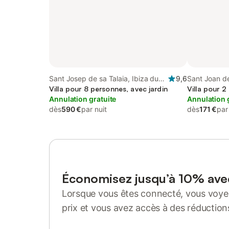
Sant Josep de sa Talaia, Ibiza du
9,6
Sant Joan de
Sud
Villa pour 8 personnes, avec jardin
Villa pour 2
Annulation gratuite
Annulation 
dès
590 €
par nuit
dès
171 €
par
Économisez jusqu’à 10% av
Lorsque vous êtes connecté, vous voyez
prix et vous avez accès à des réduction
Se connecter ou s'inscrire