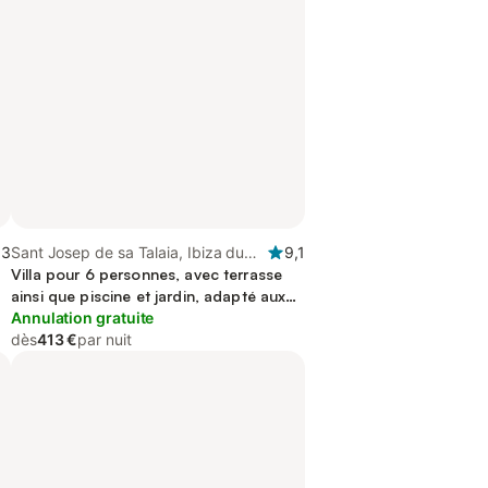
,3
Sant Josep de sa Talaia, Ibiza du
9,1
Sud
Villa pour 6 personnes, avec terrasse
ainsi que piscine et jardin, adapté aux
familles
Annulation gratuite
dès
413 €
par nuit