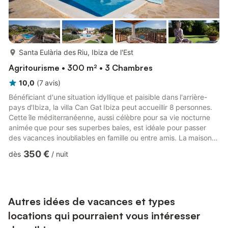
plus...
Santa Eulària des Riu, Ibiza de l'Est
Agritourisme • 300 m² • 3 Chambres
10,0
(
7
avis
)
Bénéficiant d'une situation idyllique et paisible dans l'arrière-
pays d'Ibiza, la villa Can Gat Ibiza peut accueillir 8 personnes.
Cette île méditerranéenne, aussi célèbre pour sa vie nocturne
animée que pour ses superbes baies, est idéale pour passer
des vacances inoubliables en famille ou entre amis. La maison
de vacances dispose d'un agréable salon avec une grande
350 €
dès
/
nuit
table pour des soirées conviviales, d'une cuisine bien équipée,
de 3 chambres (dont une au rez-de-chaussée équipée d'un lit
double et d'un canapé-lit pour 2 personnes) et de 3 salles de
bain, le tout réparti...
Autres idées de vacances et types
locations qui pourraient vous intéresser