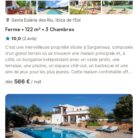
plus...
Santa Eulària des Riu, Ibiza de l'Est
Ferme • 122 m² • 3 Chambres
10,0
(
2
avis
)
C'est une merveilleuse propriété située à Sargamasa, composée
d'un grand terrain où se trouvent une maison principale et, à
côté, un bungalow indépendant avec un vaste jardin, une
terrasse, une piscine, un espace chill-out, un barbecue et une
aire de jeux pour les plus jeunes. Cette maison confortable offre
à ses clients un grand espace extérieur très bien équipé et en
566 €
dès
/
nuit
parfait état pour profiter du beau temps d'Ibiza. La maison a un
aspect rural et charmant et est très bien desservie, à proximité
du village de Santa Eulalia del Rio et à quelques mètres de la
mer. Nos clients la recommandent...