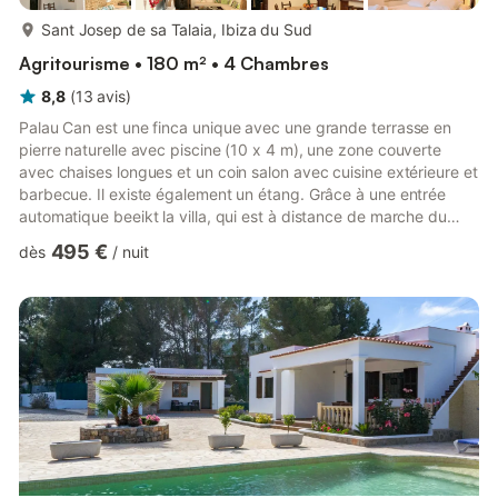
plus...
Sant Josep de sa Talaia, Ibiza du Sud
Agritourisme • 180 m² • 4 Chambres
8,8
(
13
avis
)
Palau Can est une finca unique avec une grande terrasse en
pierre naturelle avec piscine (10 x 4 m), une zone couverte
avec chaises longues et un coin salon avec cuisine extérieure et
barbecue. Il existe également un étang. Grâce à une entrée
automatique beeikt la villa, qui est à distance de marche du
village de San José avec ses bars, restaurants et magasins.
495 €
dès
/
nuit
Dans la région, vous trouverez les belles plages de Cala Jondal,
La Cala Virgen et Es Torrent. La villa Can Palau se trouve à
environ 15 km de la ville d'Ibiza. La plage est à environ 7 km de
Can Palau.Via les doubles portes vous ent...