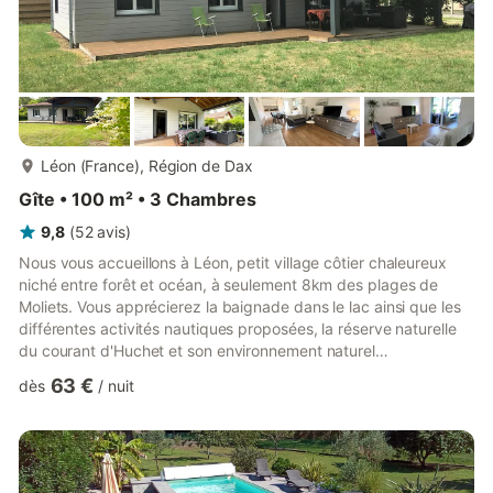
plus...
Léon (France), Région de Dax
Gîte • 100 m² • 3 Chambres
9,8
(
52
avis
)
Nous vous accueillons à Léon, petit village côtier chaleureux
niché entre forêt et océan, à seulement 8km des plages de
Moliets. Vous apprécierez la baignade dans le lac ainsi que les
différentes activités nautiques proposées, la réserve naturelle
du courant d'Huchet et son environnement naturel
exceptionnel, les pistes cyclables pour rayonner facilement et
63 €
dès
/
nuit
en toute sécurité, les différents commerces et le marché estival.
Un séjour agréable à 400m du lac à découvrir toute l'année en
famille ou entre amis! La Villa Bel Air est située dans un quartier
résidentiel. Elle bénéficie d'un jardin p...