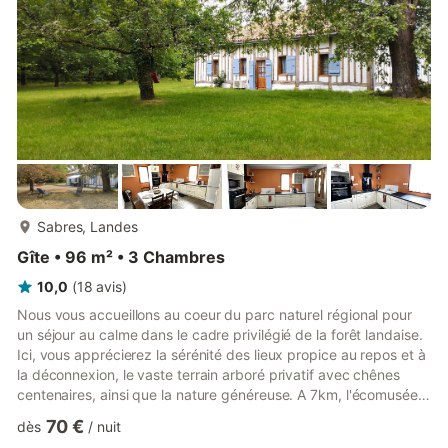
détendre et profiter de bons moments en famille...
plus...
Sabres, Landes
Gîte • 96 m² • 3 Chambres
10,0
(
18
avis
)
Nous vous accueillons au coeur du parc naturel régional pour
un séjour au calme dans le cadre privilégié de la forêt landaise.
Ici, vous apprécierez la sérénité des lieux propice au repos et à
la déconnexion, le vaste terrain arboré privatif avec chênes
centenaires, ainsi que la nature généreuse. A 7km, l'écomusée
de Marquèze vous permet de découvrir l'art de vivre et l'histoire
70 €
dès
/
nuit
locale. La base de loisirs d'Arjuzanx à 20 km vous offre un