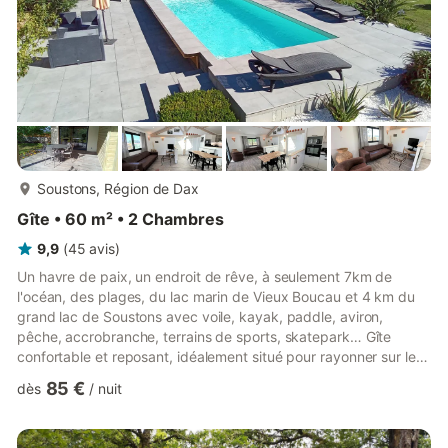
plus...
Soustons, Région de Dax
Gîte • 60 m² • 2 Chambres
9,9
(
45
avis
)
Un havre de paix, un endroit de rêve, à seulement 7km de
l'océan, des plages, du lac marin de Vieux Boucau et 4 km du
grand lac de Soustons avec voile, kayak, paddle, aviron,
pêche, accrobranche, terrains de sports, skatepark… Gîte
confortable et reposant, idéalement situé pour rayonner sur le
littoral, en retrait de la foule, dans un quartier prisé et réputé
85 €
dès
/
nuit
pour son calme et sa beauté entre lac, océan et forêt, tout en
étant proche de toutes les commodités. Une jolie maison avec
piscine (à partager avec les propriétaires sur place) pour vous