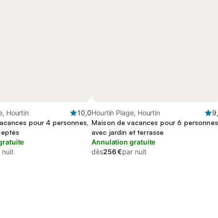
e, Hourtin
10,0
Hourtin Plage, Hourtin
9
acances pour 4 personnes,
Maison de vacances pour 6 personnes
ceptés
avec jardin et terrasse
gratuite
Annulation gratuite
 nuit
dès
256 €
par nuit