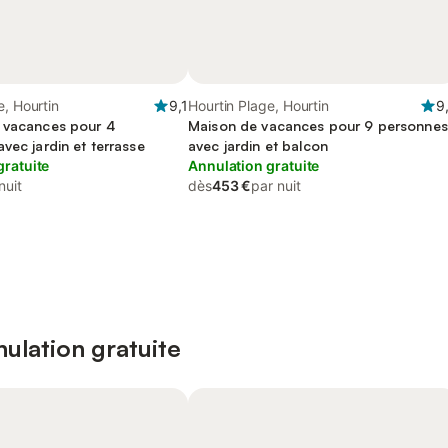
e, Hourtin
9,1
Hourtin Plage, Hourtin
9
 vacances pour 4
Maison de vacances pour 9 personnes
vec jardin et terrasse
avec jardin et balcon
gratuite
Annulation gratuite
nuit
dès
453 €
par nuit
ulation gratuite