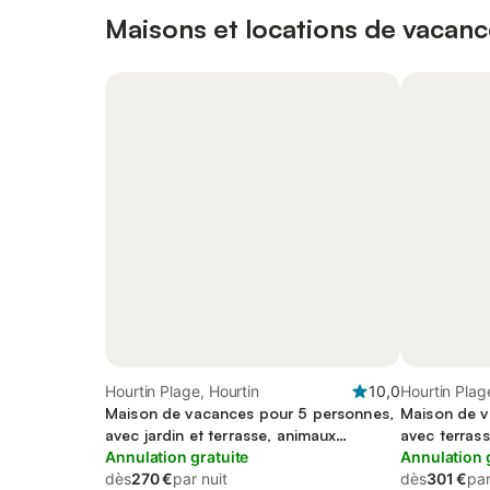
Maisons et locations de vacanc
Hourtin Plage, Hourtin
10,0
Hourtin Plag
Maison de vacances pour 5 personnes,
Maison de v
avec jardin et terrasse, animaux
avec terrasse
acceptés
Annulation gratuite
animaux ac
Annulation 
dès
270 €
par nuit
dès
301 €
par