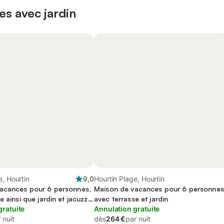
es avec jardin
e, Hourtin
9,0
Hourtin Plage, Hourtin
acances pour 6 personnes,
Maison de vacances pour 6 personnes
 ainsi que jardin et jacuzzi,
avec terrasse et jardin
ceptés
gratuite
Annulation gratuite
 nuit
dès
264 €
par nuit