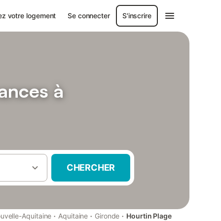
ez votre logement
Se connecter
S'inscrire
cances à
CHERCHER
·
·
·
uvelle-Aquitaine
Aquitaine
Gironde
Hourtin Plage