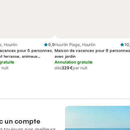
e, Hourtin
9,9
Hourtin Plage, Hourtin
10
acances pour 5 personnes,
Maison de vacances pour 8 personnes
et terrasse, animaux
avec jardin
gratuite
Annulation gratuite
 nuit
dès
329 €
par nuit
ec un compte
 toujours nos meilleurs