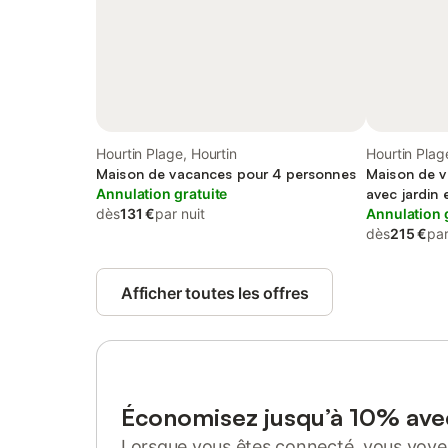
Hourtin Plage, Hourtin
Hourtin Plag
Maison de vacances pour 4 personnes
Maison de v
Annulation gratuite
avec jardin 
dès
131 €
par nuit
acceptés
Annulation 
dès
215 €
par
Afficher toutes les offres
Économisez jusqu’à 10% av
Lorsque vous êtes connecté, vous voyez