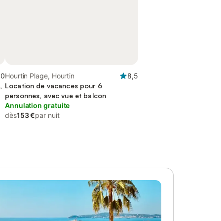
,0
Hourtin Plage, Hourtin
8,5
,
Location de vacances pour 6
personnes, avec vue et balcon
Annulation gratuite
dès
153 €
par nuit