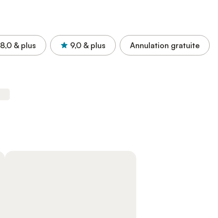
8,0
& plus
9,0
& plus
Annulation gratuite