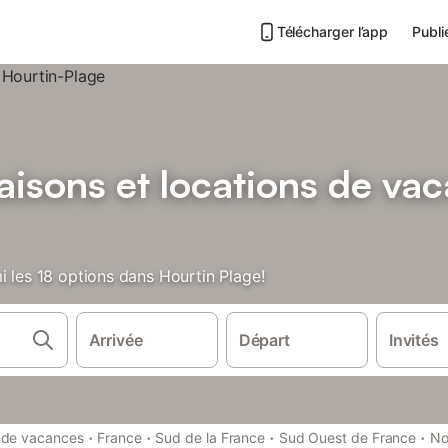
Télécharger l’app
Publi
isons et locations de va
i les 18 options dans Hourtin Plage!
Arrivée
Départ
Invités
·
·
·
·
 de vacances
France
Sud de la France
Sud Ouest de France
No