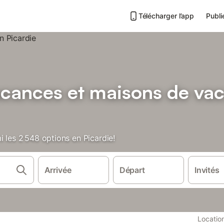
Télécharger l’app
Publi
acances et maisons de va
i les 2 548 options en Picardie!
Arrivée
Départ
Invités
Locatio