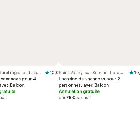
turel régional de la
10,0
Saint-Valery-sur-Somme, Parc
10
me Picardie Maritime
 vacances pour 4
naturel régional de la Baie de
Location de vacances pour 2
avec Balcon
Somme Picardie Maritime
personnes, avec Balcon
gratuite
Annulation gratuite
nuit
dès
75 €
par nuit