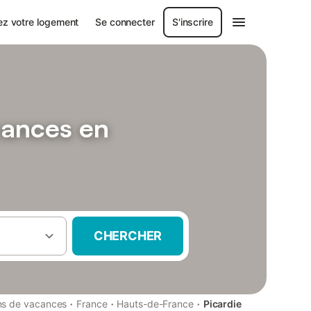
ez votre logement
Se connecter
S'inscrire
cances en
CHERCHER
·
·
·
ns de vacances
France
Hauts-de-France
Picardie