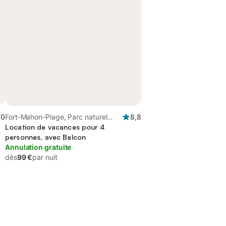
,0
Fort-Mahon-Plage, Parc naturel
8,8
régional de la Baie de Somme
Location de vacances pour 4
Picardie Maritime
personnes, avec Balcon
Annulation gratuite
dès
99 €
par nuit