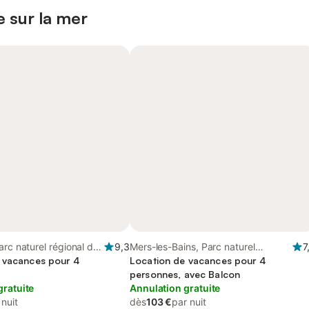
 sur la mer
arc naturel régional de
9,3
Mers-les-Bains, Parc naturel
7
omme Picardie Maritime
 vacances pour 4
régional de la Baie de Somme
Location de vacances pour 4
Picardie Maritime
personnes, avec Balcon
gratuite
Annulation gratuite
 nuit
dès
103 €
par nuit