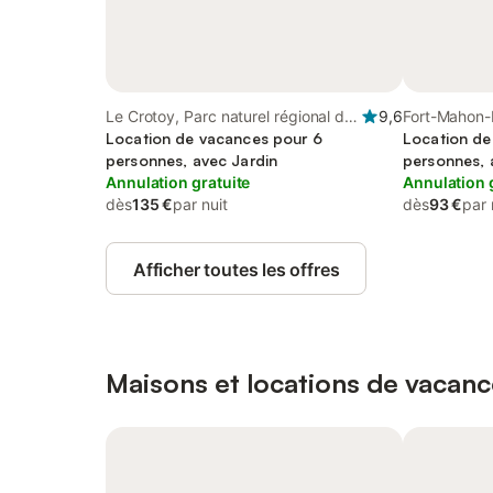
Le Crotoy, Parc naturel régional de
9,6
Fort-Mahon-P
la Baie de Somme Picardie Maritime
Location de vacances pour 6
régional de
Location de
personnes, avec Jardin
Picardie Mar
personnes, 
Annulation gratuite
Annulation 
dès
135 €
par nuit
dès
93 €
par 
Afficher toutes les offres
Maisons et locations de vacanc