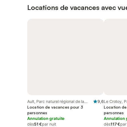
Locations de vacances avec vue
Ault, Parc naturel régional de la
9,6
Le Crotoy, P
Baie de Somme Picardie Maritime
Location de vacances pour 3
la Baie de S
Location de
personnes
personnes
Annulation gratuite
Annulation 
dès
51 €
par nuit
dès
117 €
par