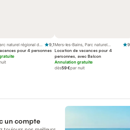
arc naturel régional de
9,1
Mers-les-Bains, Parc naturel
9
omme Picardie Maritime
acances pour 4 personnes
régional de la Baie de Somme
Location de vacances pour 4
gratuite
Picardie Maritime
personnes, avec Balcon
nuit
Annulation gratuite
dès
59 €
par nuit
ec un compte
 toujours nos meilleurs