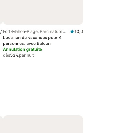
,1
Fort-Mahon-Plage, Parc naturel
10,0
régional de la Baie de Somme
Location de vacances pour 4
Picardie Maritime
personnes, avec Balcon
Annulation gratuite
dès
53 €
par nuit