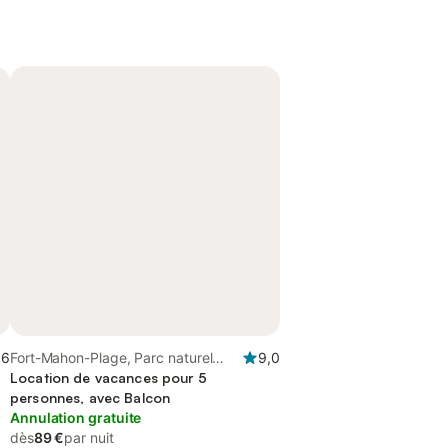
,6
Fort-Mahon-Plage, Parc naturel
9,0
régional de la Baie de Somme
Location de vacances pour 5
Picardie Maritime
personnes, avec Balcon
Annulation gratuite
dès
89 €
par nuit