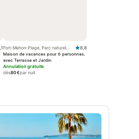
,1
Fort-Mahon-Plage, Parc naturel
8,8
régional de la Baie de Somme
Maison de vacances pour 6 personnes,
Picardie Maritime
avec Terrasse et Jardin
Annulation gratuite
dès
80 €
par nuit