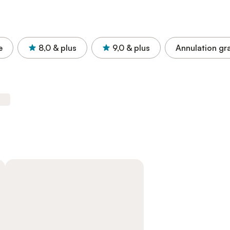
e
8,0
& plus
9,0
& plus
Annulation gra