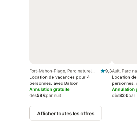
Fort-Mahon-Plage, Parc naturel
9,3
Ault, Parc na
régional de la Baie de Somme
Location de vacances pour 4
Baie de Som
Location de
Picardie Maritime
personnes, avec Balcon
personnes, 
Annulation gratuite
Annulation 
dès
58 €
par nuit
dès
82 €
par 
Afficher toutes les offres