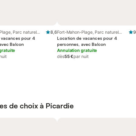
lage, Parc naturel
8,6
Fort-Mahon-Plage, Parc naturel
9
 la Baie de Somme
 vacances pour 4
régional de la Baie de Somme
Location de vacances pour 4
itime
avec Balcon
Picardie Maritime
personnes, avec Balcon
gratuite
Annulation gratuite
nuit
dès
55 €
par nuit
es de choix à Picardie