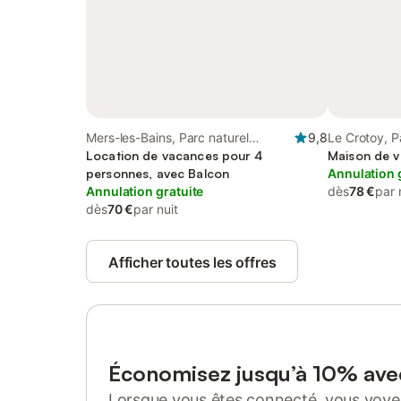
Mers-les-Bains, Parc naturel
9,8
Le Crotoy, P
régional de la Baie de Somme
Location de vacances pour 4
la Baie de S
Maison de v
Picardie Maritime
personnes, avec Balcon
Annulation 
Annulation gratuite
dès
78 €
par 
dès
70 €
par nuit
Afficher toutes les offres
Économisez jusqu’à 10% av
Lorsque vous êtes connecté, vous voyez