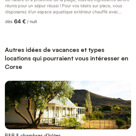
réunis pour un séjour réussi ! Pour vos loisirs sur place, vous
disposerez d’un espace aquatique extérieur chauffé avec
bassin à débordement et vue sur la mer. Une aire de jeux
64 €
dès
/
nuit
aquatiques ludiques est accessible pour la joie des plus petits
(et des grands !). En journée, des tournois sportifs seront
organisés pour les plus joueurs, ainsi que des quizz et de
l'aquagym. Le soir, le camping reste animé et v...
Autres idées de vacances et types
locations qui pourraient vous intéresser en
Corse
B&B & chambres d’hôtes