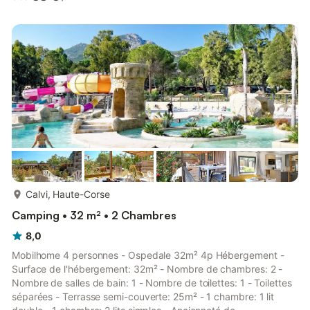
Climatisation: Inclus dans le prix - Chauffage - Type de cuisine:
Coin cuisine - Plaques au gaz - Micro-ondes - Réfrigérateur -
Vaisselle et ustensiles de cuisine - Cafetière électrique - Type
de toilettes: Toilettes - Linge de lit: En option payante, ...
plus...
Calvi, Haute-Corse
Camping • 32 m² • 2 Chambres
8,0
Mobilhome 4 personnes - Ospedale 32m² 4p Hébergement -
Surface de l'hébergement: 32m² - Nombre de chambres: 2 -
Nombre de salles de bain: 1 - Nombre de toilettes: 1 - Toilettes
séparées - Terrasse semi-couverte: 25m² - 1 chambre: 1 lit