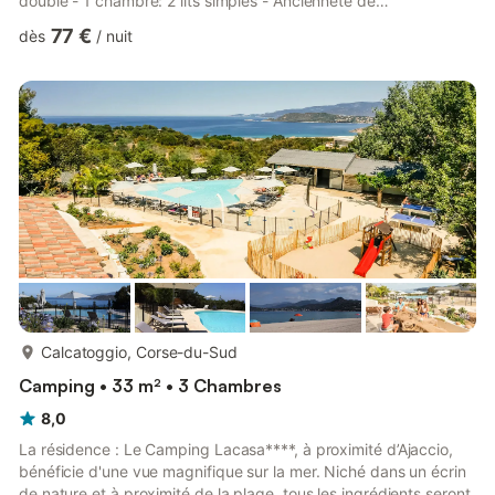
double - 1 chambre: 2 lits simples - Ancienneté de
l'hébergement: Moins de 1 an Équipements - Climatisation:
77 €
dès
/
nuit
Inclus dans le prix - Télévision: Inclus dans le prix - Étendoir -
Type de cuisine: Coin cuisine - Plaques au gaz - Micro-ondes -
Réfrigérateur - Vaisselle et ustensiles de cuisine - Cafetière
électrique - Type de salle de bain: Avec douche - Type de t...
plus...
Calcatoggio, Corse-du-Sud
Camping • 33 m² • 3 Chambres
8,0
La résidence : Le Camping Lacasa****, à proximité d’Ajaccio,
bénéficie d'une vue magnifique sur la mer. Niché dans un écrin
de nature et à proximité de la plage, tous les ingrédients seront