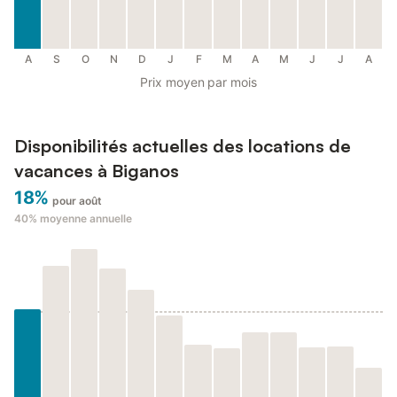
A
S
O
N
D
J
F
M
A
M
J
J
A
Prix moyen par mois
Disponibilités actuelles des locations de
vacances à Biganos
18%
pour août
40%
moyenne annuelle