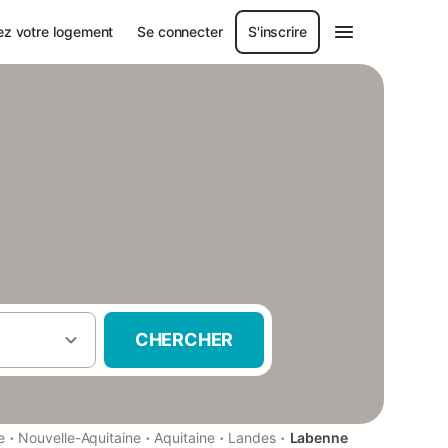
ez votre logement
Se connecter
S'inscrire
CHERCHER
·
·
·
·
e
Nouvelle-Aquitaine
Aquitaine
Landes
Labenne