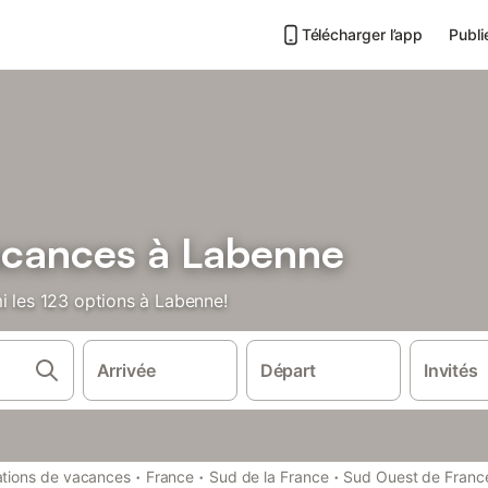
Télécharger l’app
Publi
acances à Labenne
i les 123 options à Labenne!
Arrivée
Départ
Invités
·
·
·
tions de vacances
France
Sud de la France
Sud Ouest de Franc