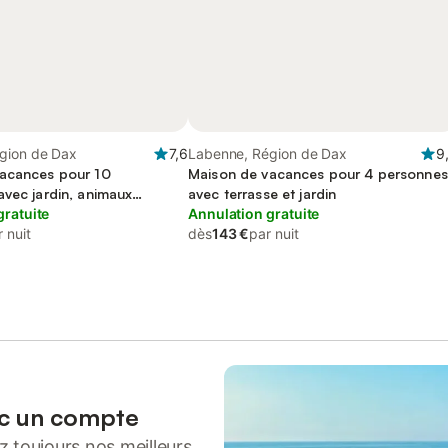
gion de Dax
7,6
Labenne, Région de Dax
9
acances pour 10
Maison de vacances pour 4 personnes
avec jardin, animaux
avec terrasse et jardin
gratuite
Annulation gratuite
 nuit
dès
143 €
par nuit
ec un compte
 toujours nos meilleurs