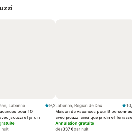
uzzi
éan, Labenne
9,2
Labenne, Région de Dax
10
acances pour 10
Maison de vacances pour 8 personnes
vec jacuzzi et jardin
avec jacuzzi ainsi que jardin et terrass
gratuite
Annulation gratuite
 nuit
dès
337 €
par nuit