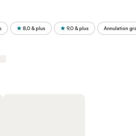
s
8,0
& plus
9,0
& plus
Annulation gra