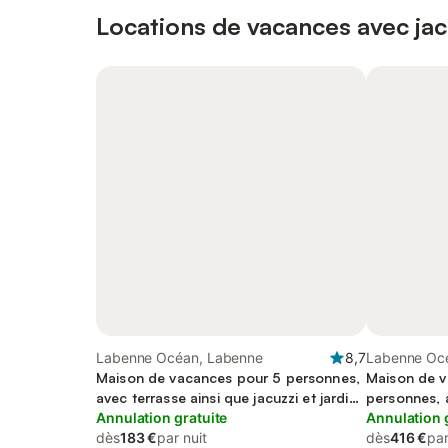
Locations de vacances avec jac
Labenne Océan, Labenne
8,7
Labenne Oc
Maison de vacances pour 5 personnes,
Maison de v
avec terrasse ainsi que jacuzzi et jardin,
personnes, a
animaux acceptés
Annulation gratuite
Annulation 
dès
183 €
par nuit
dès
416 €
par