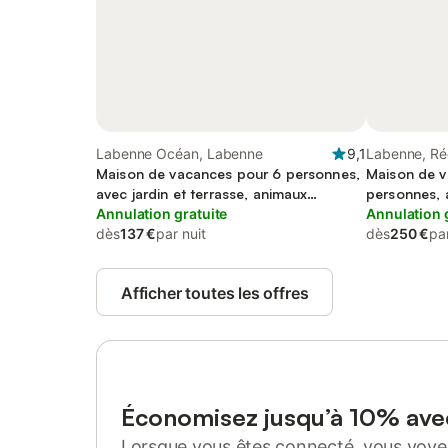
Labenne Océan, Labenne
9,1
Labenne, Ré
Maison de vacances pour 6 personnes,
Maison de v
avec jardin et terrasse, animaux
personnes, 
acceptés
Annulation gratuite
acceptés
Annulation 
dès
137 €
par nuit
dès
250 €
par
Afficher toutes les offres
Économisez jusqu’à 10% av
Lorsque vous êtes connecté, vous voyez