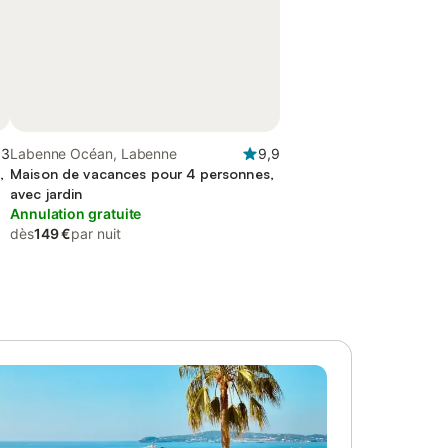
,3
Labenne Océan, Labenne
9,9
,
Maison de vacances pour 4 personnes,
avec jardin
Annulation gratuite
dès
149 €
par nuit