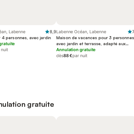
éan, Labenne
8,9
Labenne Océan, Labenne
7
 4 personnes, avec jardin
Maison de vacances pour 3 personnes
gratuite
avec jardin et terrasse, adapté aux
 nuit
familles
Annulation gratuite
dès
88 €
par nuit
ulation gratuite