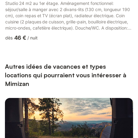
Studio 24 m2 au 1er étage. Aménagement fonctionnel:
séjour/salle à manger avec 2 divans-lits (130 cm, longueur 190
cm), coin repas et TV (écran plat), radiateur électrique. Coin
cuisine (2 plaques de cuisson, grille-pain, bouilloire électrique,
micro-ondes, cafetière électrique). Douche/WC. A disposition:
Internet (Connexion WIFI, en sus). Veuillez noter: logement côté
46 €
dès
/
nuit
rue. 1 animal/ chien de petite taille autorisé. Détecteur de
fumée.
Autres idées de vacances et types
locations qui pourraient vous intéresser à
Mimizan