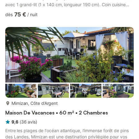
avec 1 grand-lit (1 x 140 cm, longueur 190 cm). Coin cuisine
(mini-four, 1 plaque vitrocéramiques, grille-pain, bouilloire
75 €
dès
/
nuit
électrique, micro-ondes, cafetière électrique, Capsules pour
machine à café (Dolce Gusto + filtre) (NON INCLUSES)).
Douche, WC séparé. Chauffage électrique. Balcon 6 m2.
Mobilier de balcon. Vue sur la mer. A disposition: lave-ling...
plus...
Mimizan, Côte d’Argent
Maison De Vacances • 60 m² • 2 Chambres
9,6
(
36
avis
)
Entre les plages de l'océan atlantique, l'immense forêt de pins
des Landes, Mimizan est une destination privilégiée pour vos