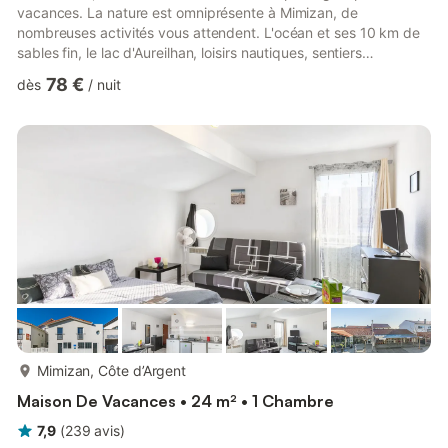
vacances. La nature est omniprésente à Mimizan, de
nombreuses activités vous attendent. L'océan et ses 10 km de
sables fin, le lac d'Aureilhan, loisirs nautiques, sentiers
pédestres, mais aussi le VTT ou le golf. Tout est réuni pour que
78 €
dès
/
nuit
vous passiez d'agréables vacances dans un cadre naturel riche
de surprises. Ce gîte aménagé pour 5 personnes est proche de
toutes commodités et à seulement 5 km des plages. Le résinier
est un gîte indépendant aménagé en rez de chaussée...
plus...
Mimizan, Côte d’Argent
Maison De Vacances • 24 m² • 1 Chambre
7,9
(
239
avis
)