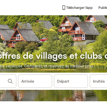
Télécharger l’app
Publi
offres de villages et club
ubs vacances. Comparez et réservez au meilleur prix!
Arrivée
Départ
Invités