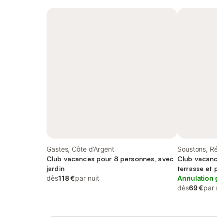
Gastes, Côte d’Argent
Soustons, R
Club vacances pour 8 personnes, avec
Club vacanc
jardin
terrasse et 
dès
118 €
par nuit
Annulation 
dès
69 €
par 