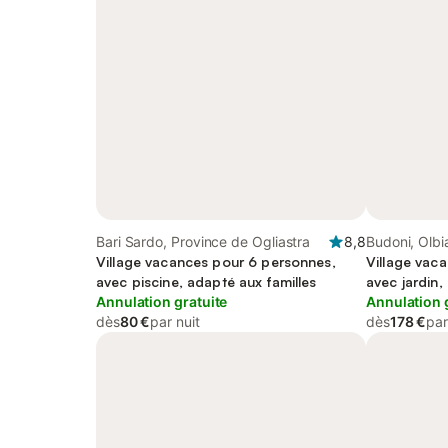
Bari Sardo, Province de Ogliastra
8,8
Budoni, Olb
Village vacances pour 6 personnes,
Village vac
avec piscine, adapté aux familles
avec jardin
Annulation gratuite
Annulation 
dès
80 €
par nuit
dès
178 €
par