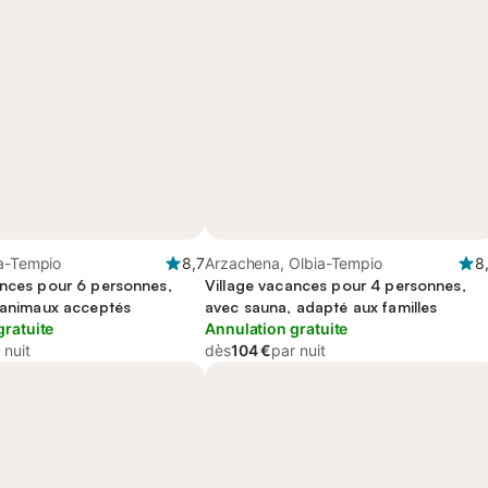
ia-Tempio
8,7
Arzachena, Olbia-Tempio
8
ances pour 6 personnes,
Village vacances pour 4 personnes,
, animaux acceptés
avec sauna, adapté aux familles
gratuite
Annulation gratuite
 nuit
dès
104 €
par nuit