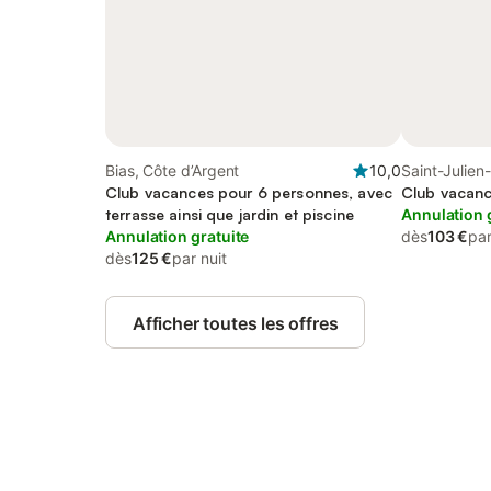
Bias, Côte d’Argent
10,0
Saint-Julien
Club vacances pour 6 personnes, avec
Dax
Club vacanc
terrasse ainsi que jardin et piscine
Annulation 
Annulation gratuite
dès
103 €
par
dès
125 €
par nuit
Afficher toutes les offres