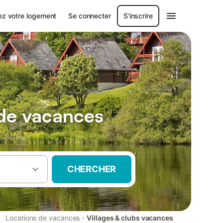
ez votre logement
Se connecter
S'inscrire
s de vacances
CHERCHER
·
Locations de vacances
Villages & clubs vacances