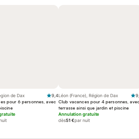
égion de Dax
9,4
Léon (France), Région de Dax
9
es pour 6 personnes, avec
Club vacances pour 4 personnes, ave
piscine
terrasse ainsi que jardin et piscine
gratuite
Annulation gratuite
nuit
dès
51 €
par nuit