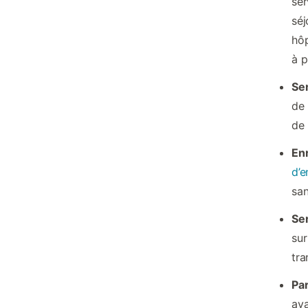
ser
séj
hôp
à p
Ser
de 
de 
En
d’e
san
Ser
sur
tra
Par
ava