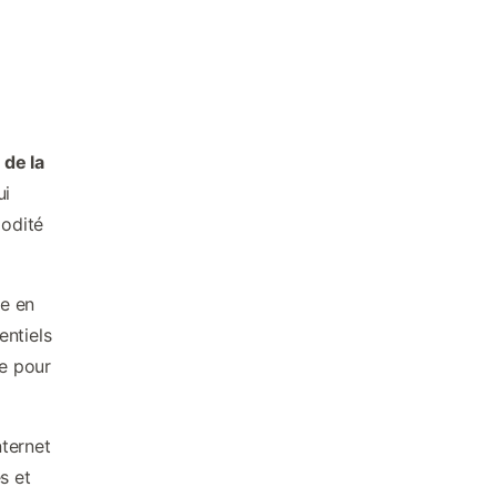
 de la
ui
modité
re en
entiels
le pour
nternet
s et