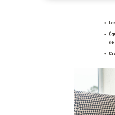
Les
Équ
de
Cré