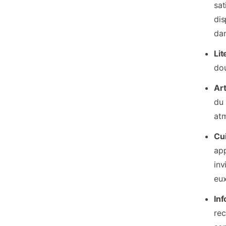
sat
dis
dan
Lit
dou
Art
du 
atm
Cui
app
inv
eux
Inf
rec