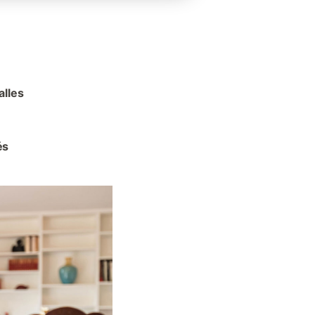
alles
és