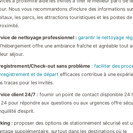
vices à proximité aide les invités à tirer le meilleur parti de l
our. Nous vous recommandons d’inclure des informations sur
itaux, les parcs, les attractions touristiques et les postes de
roximité.
vice de nettoyage professionnel :
garantir le nettoyage rég
l’hébergement offre une ambiance fraîche et agréable tout a
leur séjour.
registrement/Check-out sans problème
:
faciliter des proc
nregistrement et de départ
efficaces contribue à une expéri
s tracas pour les invités.
vice client 24/7 :
fournir un point de contact disponible 24 
 24 pour répondre aux questions ou aux urgences offre sécur
nquillité d’esprit.
king :
proposer des options de stationnement sécurisé est 
ntage supplémentaire, surtout dans les destinations où le