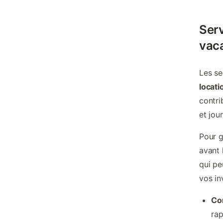
Serv
vac
Les s
locati
contri
et jou
Pour g
avant 
qui pe
vos inv
Con
rap