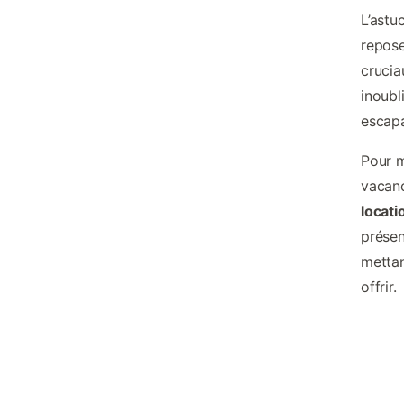
L’astu
repose
crucia
inoubl
escap
Pour m
vacanc
locat
présen
mettan
offrir.