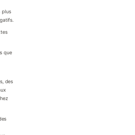
 plus
atifs.
ttes
ls que
s, des
aux
chez
des